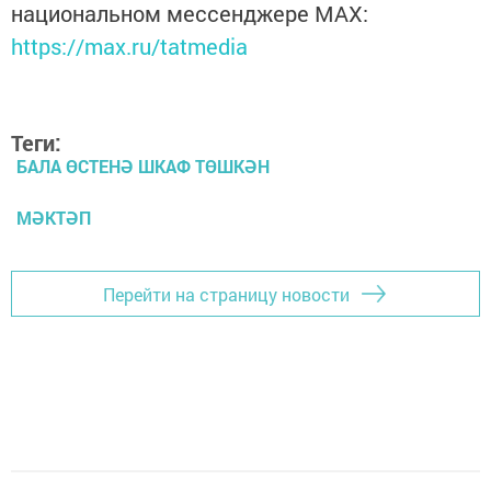
национальном мессенджере MАХ:
https://max.ru/tatmedia
Теги:
БАЛА ӨСТЕНӘ ШКАФ ТӨШКӘН
МӘКТӘП
Перейти на страницу новости