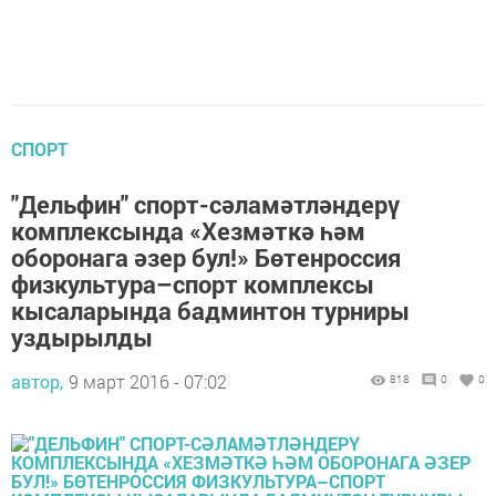
СПОРТ
"Дельфин" спорт-сәламәтләндерү
комплексында «Хезмәткә һәм
оборонага әзер бул!» Бөтенроссия
физкультура–спорт комплексы
кысаларында бадминтон турниры
уздырылды
автор,
9 март 2016 - 07:02
818
0
0