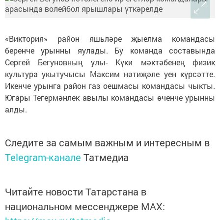
«Виктория» район яшьләре җыелма командасы
беренче урынны яулады. Бу команда составында
Сергей Бегуновның улы- Күки мәктәбенең физик
культура укытучысы Максим нәтиҗәле уен күрсәтте.
Икенче урынга район газ оешмасы командасы чыкты.
Югары Тегермәнлек авылы командасы өченче урынны
алды.
Следите за самым важным и интересным в
Telegram-канале
Татмедиа
Читайте новости Татарстана в
национальном мессенджере MАХ: