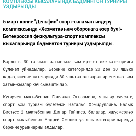
5 март көнне "Дельфин" спорт-сәламәтләндерү
комплексында «Хезмәткә һәм оборонага әзер бул!»
Бөтенроссия физкультура-спорт комплексы
кысаларында бадминтон турниры уздырылды.
Барлыгы 30 га якын хатын-кыз һәм ир-егет ике категориягә
бүленеп уйнадылар. Беренче категориядә 20 дән 30 яшькә
кадәр, икенче категориядә 30 яшьтән өлкәнрәк ир-егетләр һәм
хатын-кызлар көч сынаштылар.
Күгәрчен мәктәбеннән Гөлчәчәк Әгъзамова, яшьләр сәясәте,
спорт һәм туризм бүлегенән Наталья Хәмидуллина, Балык
Бистәсе 2 мәктәбеннән Динар Гайниев, балалар, яшүсмерләр
спорт мәктәбеннән Андрей Смолин үз яшь категорияләрендә
беренче урыннарны алдылар.