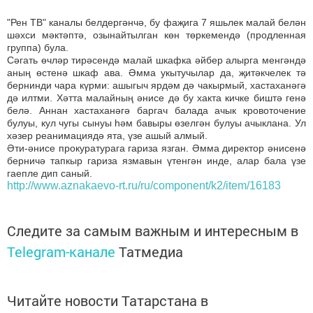
"Рен ТВ" каналы белдергәнчә, бу фаҗига 7 яшьлек малай белән
шәхси мәктәптә, озынайтылган көн төркемендә (продленная
группа) була.
Сәгать өчләр тирәсендә малай шкафка әйбер алырга менгәндә
аның өстенә шкаф ава. Әмма укытучылар да, җитәкчелек тә
бернинди чара күрми: ашыгыч ярдәм дә чакырмый, хастаханәгә
дә илтми. Хәтта малайның әнисе дә бу хакта кичке биштә генә
белә. Аннан хастаханәгә баргач балада ачык кровоточение
булуы, кул чугы сынуы һәм бавыры өзелгән булуы ачыклана. Ул
хәзер реанимациядә ята, үзе ашый алмый.
Әти-әнисе прокуратурага гариза язган. Әмма директор әнисенә
берничә тапкыр гариза язмавын үтенгән инде, алар бала үзе
гаепле дип саный.
http://www.aznakaevo-rt.ru/ru/component/k2/item/16183
Следите за самым важным и интересным в
Telegram-канале
Татмедиа
Читайте новости Татарстана в