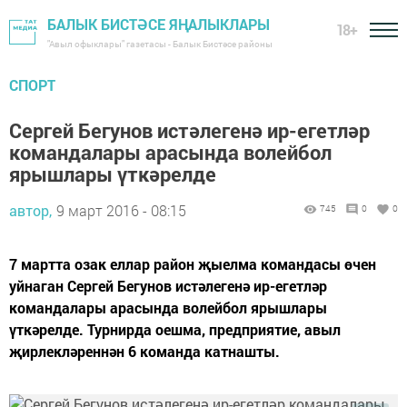
БАЛЫК БИСТӘСЕ ЯҢАЛЫКЛАРЫ
18+
"Авыл офыклары" газетасы - Балык Бистәсе районы
СПОРТ
Сергей Бегунов истәлегенә ир-егетләр
командалары арасында волейбол
ярышлары үткәрелде
автор,
9 март 2016 - 08:15
745
0
0
7 мартта озак еллар район җыелма командасы өчен
уйнаган Сергей Бегунов истәлегенә ир-егетләр
командалары арасында волейбол ярышлары
үткәрелде. Турнирда оешма, предприятие, авыл
җирлекләреннән 6 команда катнашты.