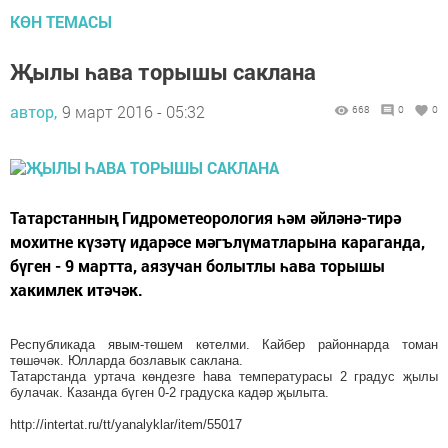
КӨН ТЕМАСЫ
Җылы һава торышы саклана
автор,
9 март 2016 - 05:32
668
0
0
Татарстанның Гидрометеорология һәм әйләнә-тирә
мохитне күзәтү идарәсе мәгълүматларына караганда,
бүген - 9 мартта, аязучан болытлы һава торышы
хакимлек итәчәк.
Республикада явым-төшем көтелми. Кайбер районнарда томан
төшәчәк. Юлларда бозлавык саклана.
Татарстанда уртача көндезге һава температурасы 2 градус җылы
булачак. Казанда бүген 0-2 градуска кадәр җылыта.
http://intertat.ru/tt/yanalyklar/item/55017