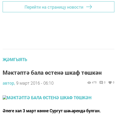
Перейти на страницу новости
ҖӘМГЫЯТЬ
Мәктәптә бала өстенә шкаф төшкән
автор,
9 март 2016 - 06:10
475
0
0
Әлеге хәл 3 март көнне Сургут шәһәрендә булган.