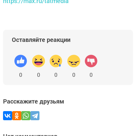
https://max.ru/tatmedia
Оставляйте реакции
0
0
0
0
0
Расскажите друзьям