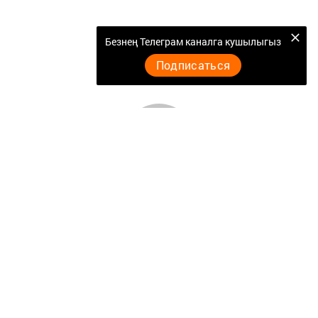
Безнең Телеграм каналга кушылыгыз
Подписаться
Төрле темалар