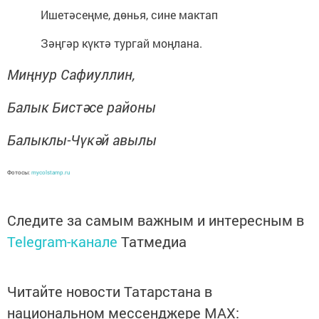
Ишетәсеңме, дөнья, сине мактап
Зәңгәр күктә тургай моңлана.
Миңнур Сафиуллин,
Балык Бистәсе районы
Балыклы-Чүкәй авылы
Фотосы:
mycolstamp.ru
Следите за самым важным и интересным в
Telegram-канале
Татмедиа
Читайте новости Татарстана в
национальном мессенджере MАХ: