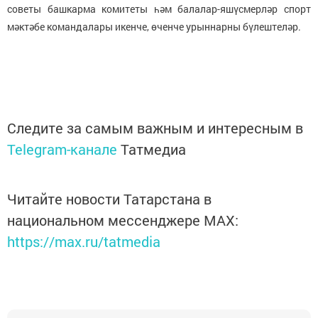
советы башкарма комитеты һәм балалар-яшүсмерләр спорт
мәктәбе командалары икенче, өченче урыннарны бүлештеләр.
Следите за самым важным и интересным в
Telegram-канале
Татмедиа
Читайте новости Татарстана в
национальном мессенджере MАХ:
https://max.ru/tatmedia