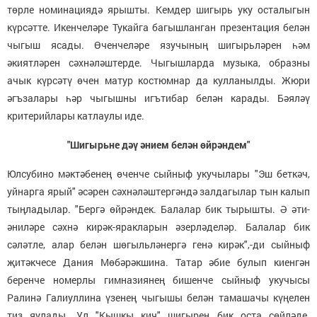
төрле номинациядә ярышты. Кемдер шигырь уку осталыгын
күрсәтте. Икенчеләре Тукайга багышланган презентация белән
чыгыш ясады. Өченчеләре язучының шигырьләрен һәм
әкиятләрен сәхнәләштерде. Чыгышларда музыка, образны
ачык күрсәтү өчен матур костюмнар да кулланылды. Жюри
әгъзалары һәр чыгышны игътибар белән карады. Бәяләү
критерийлары катлаулы иде.
"Шигырьне дәү әнием белән өйрәндем"
Юлсубино мәктәбенең өченче сыйныф укучылары "Эш беткәч,
уйнарга ярый" әсәрен сәхнәләштергәндә залдагылар тын калып
тыңладылар. "Бергә өйрәндек. Балалар бик тырышты. Ә әти-
әниләре сәхнә кирәк-яракларын әзерләделәр. Балалар бик
сәләтле, алар белән шөгыльләнергә генә кирәк",-ди сыйныф
җитәкчесе Дания Мөбәрәкшина. Татар әбие булып киенгән
беренче номерлы гимназиянең бишенче сыйныф укучысы
Ралинә Галиуллина үзенең чыгышы белән тамашачы күңелен
тиз яулады. Ул "Кышкы кич" шигырен бик оста сөйләде.