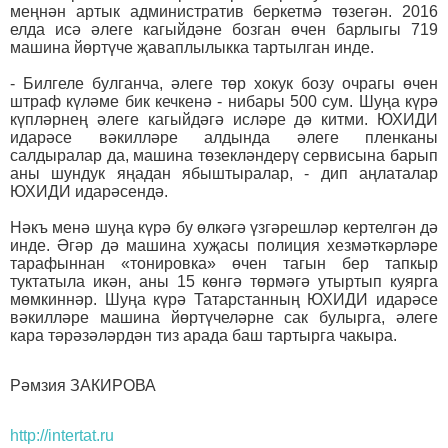
меңнән артык административ беркетмә төзегән. 2016
елда исә әлеге кагыйдәне бозган өчен барлыгы 719
машина йөртүче җаваплылыкка тартылган инде.
- Билгеле булганча, әлеге төр хокук бозу очрагы өчен
штраф күләме бик кечкенә - нибары 500 сум. Шуңа күрә
күпләрнең әлеге кагыйдәгә исләре дә китми. ЮХИДИ
идарәсе вәкилләре алдында әлеге пленканы
салдыралар да, машина төзекләндерү сервисына барып
аны шундук яңадан ябыштыралар, - дип аңлаталар
ЮХИДИ идарәсендә.
Нәкъ менә шуңа күрә бу өлкәгә үзгәрешләр кертелгән дә
инде. Әгәр дә машина хуҗасы полиция хезмәткәрләре
тарафыннан «тонировка» өчен тагын бер тапкыр
туктатыла икән, аны 15 көнгә төрмәгә утыртып куярга
мөмкиннәр. Шуңа күрә Татарстанның ЮХИДИ идарәсе
вәкилләре машина йөртүчеләрне сак булырга, әлеге
кара тәрәзәләрдән тиз арада баш тартырга чакыра.
Рәмзия ЗАКИРОВА
http://intertat.ru