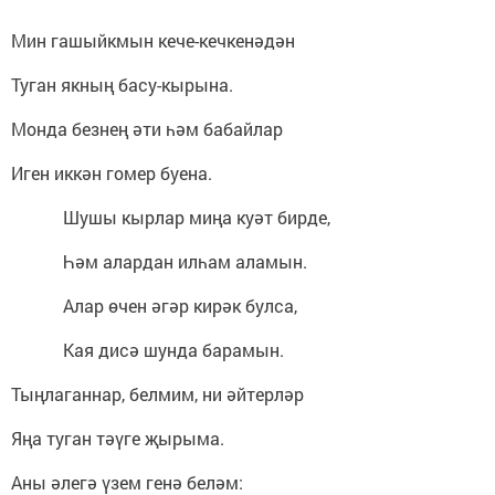
Мин гашыйкмын кече-кечкенәдән
Туган якның басу-кырына.
Монда безнең әти һәм бабайлар
Иген иккән гомер буена.
Шушы кырлар миңа куәт бирде,
Һәм алардан илһам аламын.
Алар өчен әгәр кирәк булса,
Кая дисә шунда барамын.
Тыңлаганнар, белмим, ни әйтерләр
Яңа туган тәүге җырыма.
Аны әлегә үзем генә беләм: