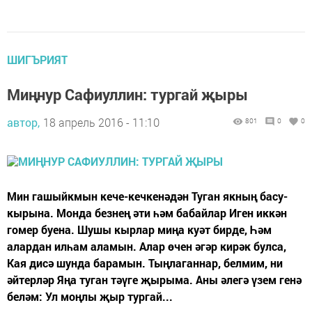
ШИГЪРИЯТ
Миңнур Сафиуллин: тургай җыры
автор,
18 апрель 2016 - 11:10
801
0
0
Мин гашыйкмын кече-кечкенәдән Туган якның басу-
кырына. Монда безнең әти һәм бабайлар Иген иккән
гомер буена. Шушы кырлар миңа куәт бирде, Һәм
алардан илһам аламын. Алар өчен әгәр кирәк булса,
Кая дисә шунда барамын. Тыңлаганнар, белмим, ни
әйтерләр Яңа туган тәүге җырыма. Аны әлегә үзем генә
беләм: Ул моңлы җыр тургай...