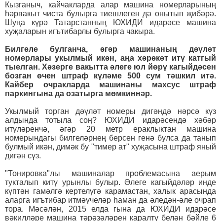
Кызганыч, кайчакларда алар машина номерларының
һәрвакыт чиста булырга тиешлеген дә онытып җибәрә.
Шуңа күрә Татарстанның ЮХИДИ идарәсе машина
хуҗаларын игътибарлы булырга чакыра.
Билгеле булганча, әгәр машинаның дәүләт
номерлары укылмый икән, аңа хәрәкәт итү катгый
тыелган. Хәзерге вакытта әлеге юл йөрү кагыйдәсен
бозган өчен штраф күләме 500 сум тәшкил итә.
Кайбер очракларда машинаны махсус штраф
паркингына да озатырга мөмкиннәр.
Укылмый торган дәүләт номеры дигәндә нәрсә күз
алдында тотыла соң? ЮХИДИ идарәсендә хәбәр
итүләренчә, әгәр 20 метр ераклыктан машина
номерындагы билгеләрнең берсен генә булса да танып
булмый икән, димәк бу "тимер ат" хуҗасына штраф яный
дигән сүз.
"Тонировка"лы машиналар проблемасына аерым
тукталып китү урынлы булыр. Әлеге кагыйдәләр инде
күптән гамәлгә кертелүгә карамастан, халык арасында
аларга игътибар итмәүчеләр һаман да әледән-әле очрап
тора. Мәсәлән, 2015 елда гына да ЮХИДИ идарәсе
вәкилләре машина тәрәзәләрен каралту белән бәйле 6