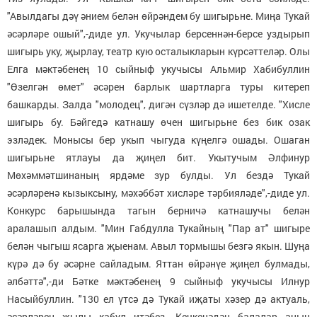
"Авылдагы дәү әнием белән өйрәндем бу шигырьне. Миңа Тукай
әсәрләре ошый",-диде ул. Укучылар берсеннән-берсе уздырып
шигырь уку, җырлау, театр кую осталыкларын күрсәттеләр. Олы
Елга мәктәбенең 10 сыйныф укучысы Альмир Хабибуллин
"Өзелгән өмет" әсәрен барлык шартларга туры китереп
башкарды. Залда "молодец", дигән сүзләр дә ишетелде. "Хисле
шигырь бу. Бәйгедә катнашу өчен шигырьне без бик озак
эзләдек. Монысы бер укып чыгуда күңелгә ошады. Ошаган
шигырьне ятлауы да җиңел бит. Укытучым Әлфинур
Мөхәммәтшинаның ярдәме зур булды. Ул бездә Тукай
әсәрләренә кызыксыну, мәхәббәт хисләре тәрбияләде",-диде ул.
Конкурс барышында тагын берничә катнашучы белән
аралашып алдым. "Мин Габдулла Тукайның "Пар ат" шигыре
белән чыгыш ясарга җыенам. Авыл тормышы безгә якын. Шуңа
күрә дә бу әсәрне сайладым. Яттан өйрәнүе җиңел булмады,
әлбәттә",-ди Бәтке мәктәбенең 9 сыйныф укучысы Илнур
Насыйбуллин. "130 ел үтсә дә Тукай иҗаты хәзер дә актуаль,
әсәрләрен җылы кабул итәбез. Кечкенәдән балалар аның