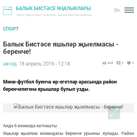
БАЛЫК БИСТӘСЕ ЯҢАЛЫКЛАРЫ
18+
"Авыл офыклары" газетасы - Балык Бистәсе районы
СПОРТ
Балык Бистәсе яшьләр җыелмасы -
беренче!
автор,
18 апрель 2016 - 12:18
846
0
0
Мини-футбол буенча ир-егетләр арасында район
беренчелегенә ярышлар булып узды.
Анда 6 команда катнашты.
Яшьләр җыелма командасы беренче урынны яулады. Район