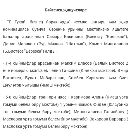
Бәйгенең җиңүчеләре
- "Г. Тукай- безнең йөрәкләрдә" исемле шигырь һәм җыр
номинациясе буенча беренче урынны мәктәпкәчә яшьтәге
балалар арасыннан Самирә Бакирова (Биектау "Кояшкай"),
Данис Маликов (Зур Мәшләк "Шатлык"), Камил Мингарипов
(Б.Бистәсе "Березка") алды.
- 1-4 сыйныфлар арасыннан Максим Власов (Балык Бистәсе 2
нче номерлы мәктәбе), Гөлия Гайсина (К.Бөкәш мәктәбе), Әмир
Багавиев, Булат Мөбәрәкшин, Сөмбел Кәримова һәм Сәет
Дәүләтов чыгышы (Ямаш мәктәбе).
- 5-8 сыйныфлар- гран-при иясе - Каримова Алинә (Ямаш урта
гомуми белем бирү мәктәбе) 1 урын-Низамов Фидан (Юлсубино
төп гомуми белем бирү мәктәбе), Миннегалиева Галиябану (
Масловка урта гомуми белем бирү мәктәбе), Захарова Варвара (
Масловка урта гомуми белем бирү мәктәбе)