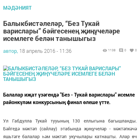
МӘДӘНИЯТ
Балыкбистәлеләр, “Без Тукай
варислары” бәйгесенең җиңүчеләре
исемлеге белән танышыгыз
автор,
18 апрель 2016 - 11:36
1138
0
0
Балалар иҗат үзәгендә "Без - Тукай варислары" исемле
районкүләм конкурсының финал өлеше үтте.
Ул Габдулла Тукай тууының 130 еллыгына багышланды.
Бәйгедә мәктәп (сайлау) этабында җиңүчеләр - мәктәпкәчә
яшьтәге балалар һәм мәктәп укучылары катнашты. Алар өч