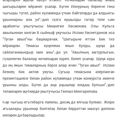
шигырьләрен өйрәнеп үсәләр. Бүген Илнурның беренче генә
чыгышы түгел, район күләмендә үткән бәйгеләрдә дә алдынгы
урыннарны ала ул",-дип сүзгә кушылды татар теле һәм
әдәбияты укытучысы Миңнегөл Хөсәенова. Олы Кульга
авылыннан килгән 8 сыйныф укучысы Ислам Хөснетдинов исә
"Туган авыл"ны башкарачак. "Шигырьне яттан бик тиз
өйрәндем. Темасы күңелемә якын булды, шуңа да
сайлаганмындыр мин аны",-ди ул. "Авылның матурлыгын,
гүзәллеген балалар кечкенәдән күреп, белеп үсәләр. Шуңа күрә
дә иң якын темаларның берсе алар өчен "Туган авыл". Ислам
безнең бик актив укучы. Сугыш темасына әзерләнгән
презентациясе белән район күләмендә үткән конкурста икенче
урынны алды. Бүген дә аңа уңышлар юлдаш булсын",-дип
теләкләрен җиткерде укытучысы Гөлназ Мингарипова.
Һәр чыгыш игътибарга лаеклы, дисәң дә ялгыш булмас. Жюри
әгъзалары урыннар билгеләү белән беррәттән махсус диплом
ияләрен дә барладылар.