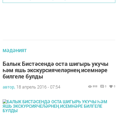
МӘДӘНИЯТ
Балык Бистәсендә оста шигырь укучы
һәм яшь экскурсиячеләрнең исемнәре
билгеле булды
автор,
18 апрель 2016 - 07:54
868
0
0