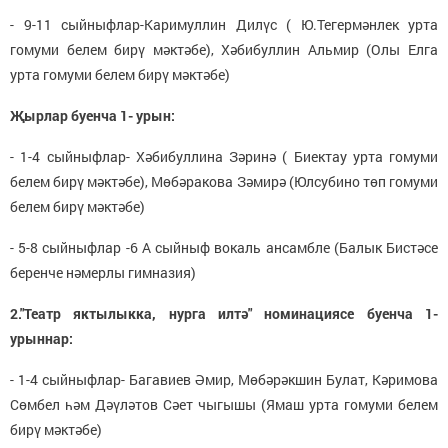
- 9-11 сыйныфлар-Каримуллин Дилүс ( Ю.Тегермәнлек урта
гомуми белем бирү мәктәбе), Хәбибуллин Альмир (Олы Елга
урта гомуми белем бирү мәктәбе)
Җырлар буенча 1- урын:
- 1-4 сыйныфлар- Хәбибуллина Зәринә ( Биектау урта гомуми
белем бирү мәктәбе), Мөбәракова Зәмирә (Юлсубино төп гомуми
белем бирү мәктәбе)
- 5-8 сыйныфлар -6 А сыйныф вокаль ансамбле (Балык Бистәсе
беренче нәмерлы гимназия)
2."Театр яктылыкка, нурга илтә" номинациясе буенча 1-
урыннар:
- 1-4 сыйныфлар- Багавиев Әмир, Мөбәрәкшин Булат, Кәримова
Сөмбел һәм Дәүләтов Сәет чыгышы (Ямаш урта гомуми белем
бирү мәктәбе)