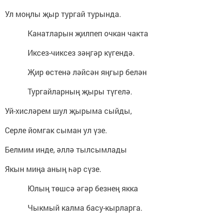
Ул моңлы җыр тургай турында.
Канатларын җилпеп очкан чакта
Иксез-чиксез зәңгәр күгендә.
Җир өстенә ләйсән яңгыр белән
Тургайларның җыры түгелә.
Уй-хисләрем шул җырыма сыйды,
Серле йомгак сыман ул үзе.
Белмим инде, әллә тылсымлады
Якын миңа аның һәр сүзе.
Юлың төшсә әгәр безнең якка
Чыкмый калма басу-кырларга.