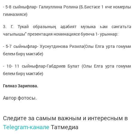
- 5-8 сыйныфлар- Галиуллина Ролинә (Б.Бистәсе 1 нче номерлы
гимназиясе)
3. Г. Тукай образының әдәбият музыка һәм сәнгатьтә
чагылышы" презентация номинациясе буенча 1- урыннар:
- 5-7 сыйныфлар- Хуснутдинова Ризилә(Олы Елга урта гомуми
белем бирү мәктәбе)
- 10- 11 сыйныфлар-Габдриев Булат (Олы Елга урта гомуми
белем бирү мәктәбе)
Гөлназ Зарипова.
Автор фотосы.
Следите за самым важным и интересным в
Telegram-канале
Татмедиа