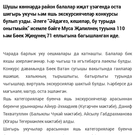
Шушы көннәрдә район балалар иҗат үзәгендә оста
шигырь укучы һәм яшь экскурсиячеләр конкурсы
булып узды. Әлеге "Әйдәгез, кешеләр, бу турыда
онытмыйк" исемле бәйге Муса Җәлилнең тууына 110
һәм Бөек Җиңүнең 71 еллыгына багышланган иде.
Чарада барлык уку оешмалары да катнашты. Балалар бик
яхшы әзерләнгәннәр. Һәр чыгыш та игътибарга лаеклы булды.
Конкурс дәвамында Бөек Ватан сугышы вакытында гаиләләр
яшәеше, халыкның тырышлыгы, батырлыгы турында
чыгышлар, виртуаль экскурсияләр шактый булды. Һәрберсе дә
мәгънәле, матур, оста эшләнгән.
Яшь категорияләре буенча яшь экскурсиячеләр арасыннан
беренче урыннарны Айнур Әхмәдиев (Күгәрчен мәктәбе), Даниф
Төхвәтуллин (Балыклы Чүкәй мәктәбе), Айсылу Габдрахманова
(Югары Тегермәнлек мәктәбе) алды.
Шигырь укучылар арасыннан яшь категорияләре буенча