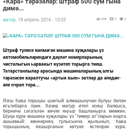
«Кара» тәрәзәләр: штраф 500 сум гына
димә...
автор,
18 апрель 2016 - 10:35
636
0
0
Штраф түлисе килмәгән машина хуҗалары үз
автомобильләрендәге дәүләт номерларының
чисталыгын һәрвакыт күзәтеп торырга тиеш.
Татарстанлылар арасында машиналарының алгы
тәрәзәсен каралтучы «артык кыю» затлар да әледән-
әле очрап тора...
Язгы һава торышы шактый алмашынучан булуы белән
игътибарга лаек. Хәзер матур итеп кояш балкыса,
берничә сәгатьтән көчле яңгыр башланырга мөмкин.
Шуңа күрә машина хуҗалары үз "тимер ат"ларын юарга
ашыкмый: көннәрнең тулысынча җылынып, һава
торышының яхшырганын көтүне өстенрәк күрә.