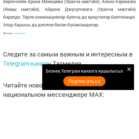
беренчелек Арина Мякишева (Урахча мәктәбе), Алинә Кәримова
(Ямаш мәктәбе), Айдана Джусуповага (Урахча мәктәбе)
бирелде. Төрле номинацияләр буенча да җиңүчеләр билгеләнде.
Алар барысы да диплом белән бүләкләнделәр.
Фотосы:
museum.ru
Следите за самым важным и интересным в
Telegram-канале
Татмедиа
Безнең Телеграм каналга кушылыгыз
Подписаться
Читайте новости Татарстана в
национальном мессенджере MАХ:
https://max.ru/tatmedia
Теги:
ЯШЬ ЭКСКУРСИЯЧЕ