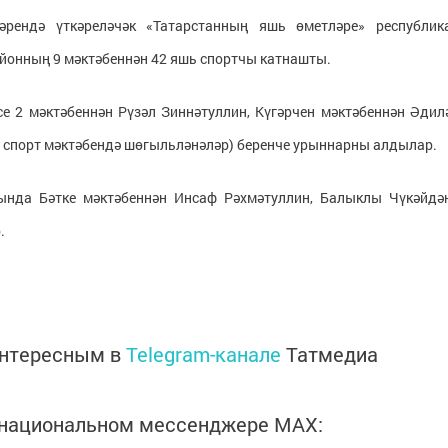
әрендә үткәреләчәк «Татарстанның яшь өметләре» республик
йонның 9 мәктәбеннән 42 яшь спортчы катнашты.
е 2 мәктәбеннән Рүзәл Зиннәтуллин, Күгәрчен мәктәбеннән Әдил
р спорт мәктәбендә шөгыльләнәләр) беренче урыннарны алдылар.
нда Бәтке мәктәбеннән Инсаф Рәхмәтуллин, Балыклы Чүкәйдә
.
интересным в
Telegram-канале
Татмедиа
в национальном мессенджере MАХ: