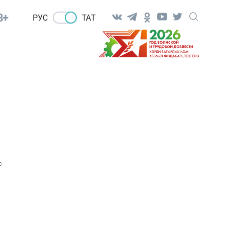
8+
РУС
ТАТ
0