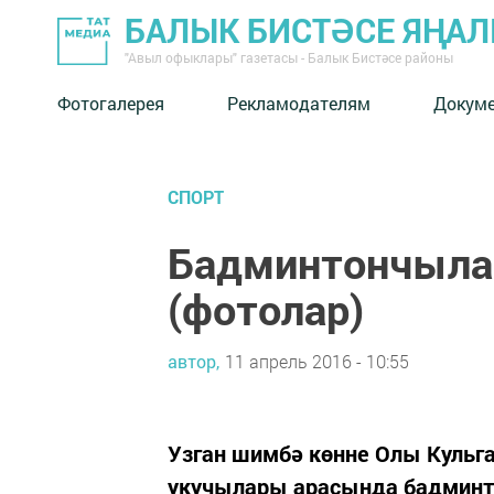
БАЛЫК БИСТӘСЕ ЯҢА
"Авыл офыклары" газетасы - Балык Бистәсе районы
Фотогалерея
Рекламодателям
Докум
СПОРТ
Бадминтончыла
(фотолар)
автор,
11 апрель 2016 - 10:55
Узган шимбә көнне Олы Кульг
укучылары арасында бадминто