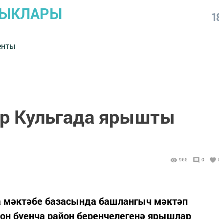
ЛЫКЛАРЫ
1
енты
р Кульгада ярышты
965
0
а мәктәбе базасында башлангыч мәктәп
н буенча район беренчелегенә ярышлар