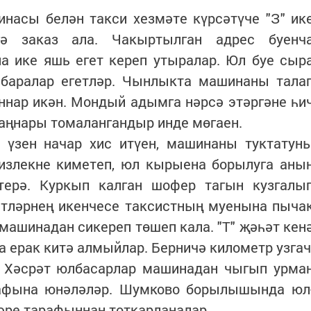
насы белән такси хезмәте күрсәтүче "З" ик
гә заказ ала. Чакыртылган адрес буенч
 ике яшь егет кереп утыралар. Юл буе сыр
 баралар егетләр. Чынлыкта машинаны тала
ннар икән. Мондый адымга нәрсә этәргәне һи
ңнары томалангандыр инде мөгаен.
" үзен начар хис итүен, машинаны туктатун
тизлекне киметеп, юл кырыена борылуга аны
терә. Куркып калган шофер тагын кузгалы
етләрнең икенчесе таксистның муенына пыча
 машинадан сикереп төшеп кала. "Т" җәһәт кен
а ерак китә алмыйлар. Берничә километр узгач
. Хәсрәт юлбасарлар машинадан чыгып урма
рафына юнәләләр. Шумково борылышында юл
әре тарафыннан тоткарланалар.