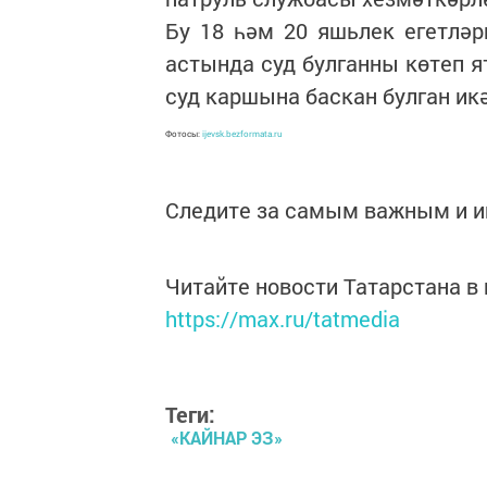
Бу 18 һәм 20 яшьлек егетләр
астында суд булганны көтеп я
суд каршына баскан булган икә
Фотосы:
ijevsk.bezformata.ru
Следите за самым важным и 
Читайте новости Татарстана 
https://max.ru/tatmedia
Теги:
«КАЙНАР ЭЗ»