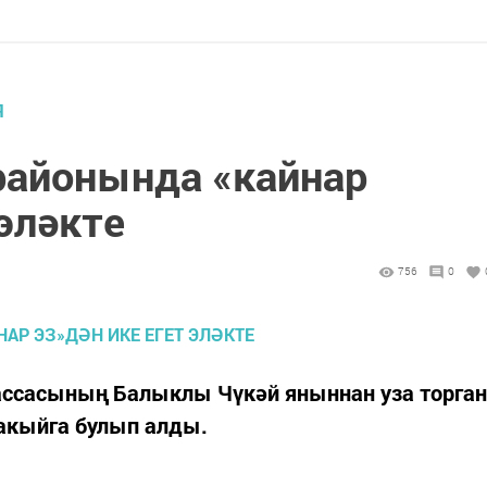
Я
районында «кайнар
 эләкте
756
0
рассасының Балыклы Чүкәй яныннан уза торган
вакыйга булып алды.