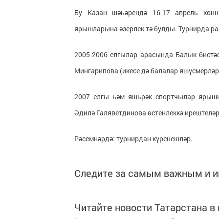
Бу Казан шәһәрендә 16-17 апрель көнн
ярышларына әзерлек тә булды. Турнирда ра
2005-2006 елгылар арасында Балык бистәс
Мингарипова (икесе дә балалар яшүсмерлә
2007 елгы һәм яшьрәк спортчылар ярышы
Әдилә Галяветдинова өстенлеккә ирештеләр
Рәсемнәрдә: турнирдан күренешләр.
Следите за самым важным и 
Читайте новости Татарстана 