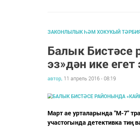
ЗАКОНЛЫЛЫК ҺӘМ ХОКУКЫЙ ТӘРБИ
Балык Бистәсе 
эз»дән ике егет
автор,
11 апрель 2016 - 08:19
Март ае урталарында "М-7" т
участогында детективка тиң 