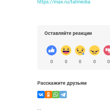
https://max.ru/tatmedia
Оставляйте реакции
0
0
0
0
0
Расскажите друзьям