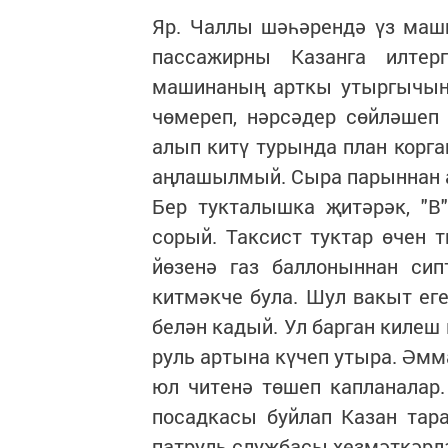
Яр. Чаллы шәһәрендә үз маши
пассажирны Казанга илтер
машинаның арткы утыргычына
чөмереп, нәрсәдер сөйләшеп
алып китү турында план корга
аңлашылмый. Сыра парыннан а
Бер тукталышка җитәрәк, "В
сорый. Таксист туктар өчен 
йөзенә газ баллоныннан сип
китмәкче була. Шул вакыт ег
белән кадый. Ул барган килеш
руль артына күчеп утыра. Әмм
юл читенә төшеп капланалар
посадкасы буйлап Казан та
патруль службасы хезмәткәрл