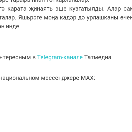
гә карата җинаять эше кузгатылды. Алар са
талар. Яшьрәге моңа кадәр дә урлашканы өче
н инде.
интересным в
Telegram-канале
Татмедиа
в национальном мессенджере MАХ: