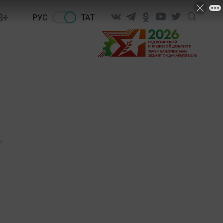
8+
РУС
ТАТ
0