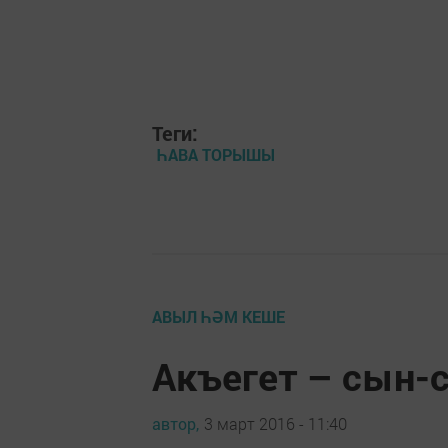
Теги:
ҺАВА ТОРЫШЫ
АВЫЛ ҺӘМ КЕШЕ
Акъегет – сын-
автор,
3 март 2016 - 11:40