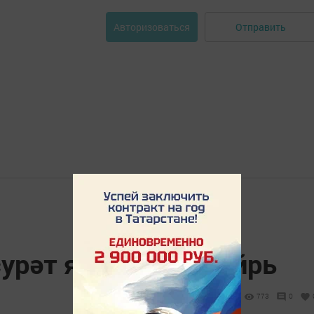
Отправить
Авторизоваться
сурәт ясаучы шагыйрь
773
0