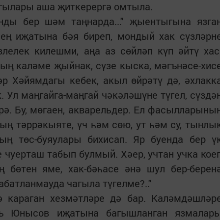
йгылары аша җиткерергә омтыла.
ды бер шәм таңнарда..." җыентыгына язга
нең иҗатына бәя биреп, мондый хак сүзләрн
злелек килешми, аңа аз сөйләп күп әйтү хас
ның каләме җыйнак, сүзе кыска, мәгънәсе-хис
мәр Хәйямдагы кебек, акыл өйрәтү дә, әхлакк
. Ул маңгайга-маңгай чәкәләшүне түгел, сүздә
рә. Бу, мөгаен, акварельдер. Ел фасылларыны
ың тәррәкыяте, үч һәм сөю, ут һәм су, тынлы
ың төс-буяулары бихисап. Яр буенда бер ү
е чуерташ табып булмый. Хәер, учтан учка кое
ң бөтен яме, хак-бәһасе әнә шул бер-берен
абатланмауда чагыла түгелме?.."
ә караган хезмәтләре дә бар. Каләмдәшләр
къ Юнысов иҗатына багышланган язмалар