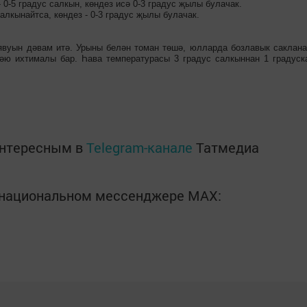
 0-5 градус салкын, көндез исә 0-3 градус җылы булачак.
салкынайтса, көндез - 0-3 градус җылы булачак.
явуын дәвам итә. Урыны белән томан төшә, юлларда бозлавык саклана
әю ихтималы бар. Һава температурасы 3 градус салкыннан 1 градуск
интересным в
Telegram-канале
Татмедиа
в национальном мессенджере MАХ: