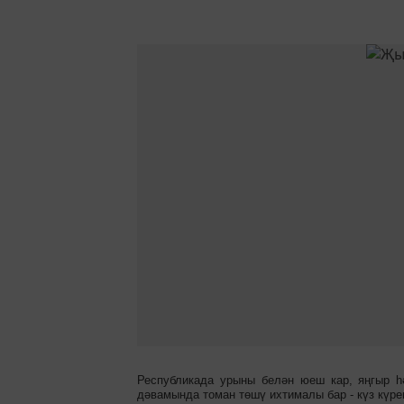
Республикада урыны белән юеш кар, яңгыр һ
дәвамында томан төшү ихтималы бар - күз күре