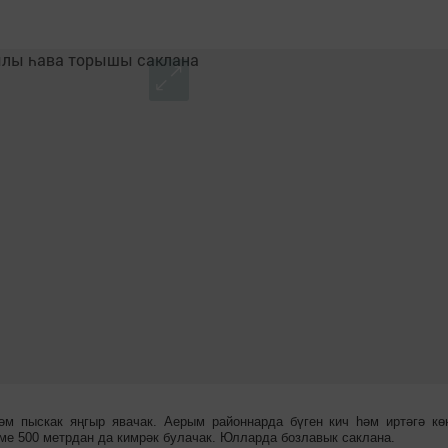
әм пыскак яңгыр явачак. Аерым районнарда бүген кич һәм иртәгә кө
ме 500 метрдан да кимрәк булачак. Юлларда бозлавык саклана.