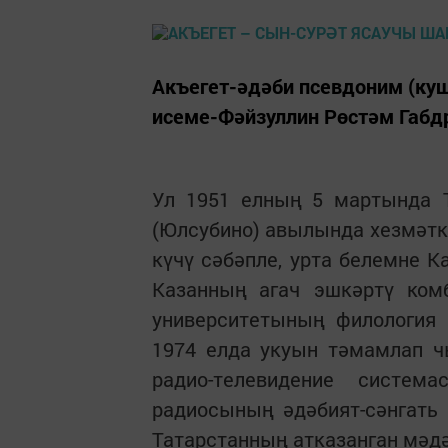
Акъегет-әдәби псевдоним (ку
исеме-Фәйзуллин Рөстәм Габд
Ул 1951 елның 5 мартында 
(Юлсубино) авылында хезмәткә
күчү сәбәпле, урта белемне К
Казанның агач эшкәртү ком
университетының филология 
1974 елда укуын тәмамлап ч
радио-телевидение систем
радиосының әдәбият-сәнгать
Татарстанның атказанган мәдә