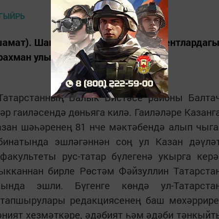
шамат). Шагыйрьнең дәүләти документлардаг
рахман улы.
Татарстанның Балык Бистәсе районы Балта
р гаиләсендә дөньяга килә. Гаиләләре Казанг
азан шәһәренең 81 нче мәктәбендә алып чыга
бинатында эшләгәннән соң ул Казан дәүлә
факультеты рус-татар бүлегенә укырга керә
ыкканнан бирле Рөстәм Фәйзуллин Татарста
асында эшли. Бүгенге көндә ул-Татарста
 тапшырулары редакциясенең баш мөхәррире
ният хезмәткәре, әдәбият һәм әдәби тәнкыйт