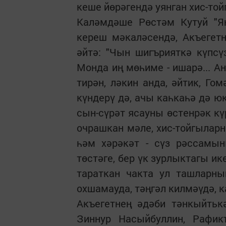
кеше йөрәгендә уянган хис-то
Каләмдәше Рөстәм Кутуй "Ян
кереш мәкаләсендә, Акъегет
әйтә: "Чын шигърияткә күпсү
Монда иң мөһиме - ишарә... А
тирән, ләкин анда, әйтик, Го
күндерү дә, ачы каһкаһә дә юк
сын-сүрәт ясауны өстенрәк кү
очрашкан мәле, хис-тойгыларн
һәм хәрәкәт - сүз рәссамын
төстәге, бер үк зурлыктагы ик
тараткан чакта ул ташларны
охшамауда, тәңгәл килмәүдә, к
Акъегетнең әдәби тәнкыйтьк
Зиннур Насыйбуллин, Рафи