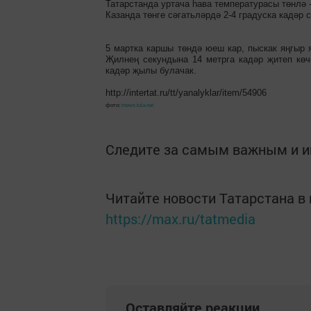
Татарстанда уртача һава температурасы төнлә -
Казанда төнге сәгатьләрдә 2-4 градуска кадәр 
5 мартка каршы төндә юеш кар, пыскак яңгыр 
Җилнең секундына 14 метрга кадәр җитеп көч
кадәр җылы булачак.
http://intertat.ru/tt/yanalyklar/item/54906
фото:
tnews.tula.net
Следите за самым важным и 
Читайте новости Татарстана 
https://max.ru/tatmedia
Оставляйте реакции