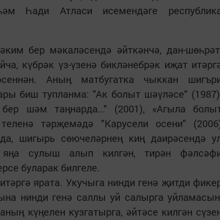
һәм Һади Атласи исемендәге республик
әким бер мәкаләсендә әйткәнчә, дан-шөһрәт
ча, күбрәк үз-үзенә бикләнебрәк иҗат итәрг
сеннән. Аның матбугатка чыккан шигър
ры биш тупланма: "Ак болыт шәүләсе" (1987)
 бер шәм таңнарда..." (2001), «Агыла болы
теленә тәрҗемәдә "Карусели осени" (2006
да, шигырь сөючеләрнең киң даирәсендә у
ә яңа сулыш алып килгән, тирән фәлсәф
рсе буларак билгеле.
тәргә ярата. Укучыга нинди генә җитди фике
ына нинди генә саллы уй салырга уйламасын
аның күңелен кузгатырга, әйтәсе килгән сүзе