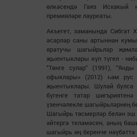
өлкәсендә Гаяз Исхакый 
премияләре лауреаты.
Акъегет, заманында Сибгат Х
әсәрләр саны артыннан кумый
яратучы шагыйрьләр җөмлә
җыентыклары күп түгел - ниба
"Төнге сулар" (1991), "Янды
офыклары» (2012) һәм рус 
җыентыклары. Шулай булса 
бүгенге татар шигъриятен
үзенчәлекле шагыйрьләрнең бе
Шагыйрь төсмерләр белән эш и
әйтергә теләмәсен, аның баш
шагыйрь иң беренче нәүбәттә 