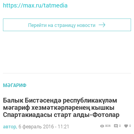
https://max.ru/tatmedia
Перейти на страницу новости
МӘГАРИФ
Балык Бистәсендә республикакүләм
мәгариф хезмәткәрләренең кышкы
Спартакиадасы старт алды-Фотолар
автор,
6 февраль 2016 - 11:21
806
0
0