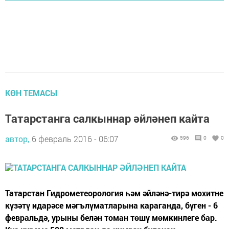
КӨН ТЕМАСЫ
Татарстанга салкыннар әйләнеп кайта
автор,
6 февраль 2016 - 06:07
596
0
0
Татарстан Гидрометеорология һәм әйләнә-тирә мохитне
күзәтү идарәсе мәгълүматларына караганда, бүген - 6
февральдә, урыны белән томан төшү мөмкинлеге бар.