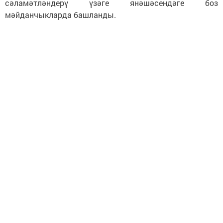
сәламәтләндерү үзәге янәшәсендәге боз
мәйданчыкларда башланды.