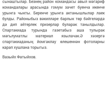
сынаштылар. Безнең район командасы авыл мәгариф
командалары арасында гомум зачет буенча икенче
урынга чыкты. Беренче урынга актанышлылар лаек
булды. Районыбыз вәкилләре барлык төр бәйгеләрдә
дә дип әйтерлек призерлар буларак танылдылар.
Спартакиада турында газетабыз аша тулырак
мәгьлуматлы материал язылачак.Ә хәзергә
спартакиаданың йомгаклау өлешеннән фотоларны
карап хушлана торыгыз.
Вазыйх Фатыйхов.