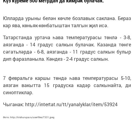
Күз күреме 500 метрдан да кимрәк булачак.
Юлларда урыны белән көчле бозлавык саклана. Бераз
кар ява, көньяк-көнбатыштан талгын җил исә.
Татарстанда уртача һава температурасы төнлә - 3-8,
аязганда - 14 градус салкын булачак. Казанда төнге
сәгатьләрдә - 6-8, аязганда - 11 градус салкын булыр
дип фаразланыла. Көндез - 2-4 градус салкын.
7 февральгә каршы төндә һава температурасы 5-10,
аязган вакытта 15 градуска кадәр салкынайта, ди
синоптиклар.
Чыганак: http://intertat.ru/tt/yanalyklar/item/53924
Фото: http://trishurupa.ru/userfiles/7331.jpeg