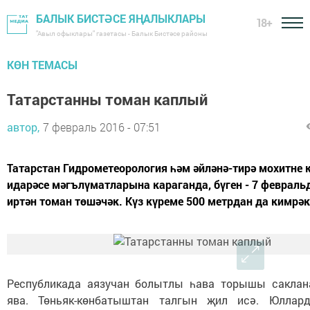
БАЛЫК БИСТӘСЕ ЯҢАЛЫКЛАРЫ
18+
"Авыл офыклары" газетасы - Балык Бистәсе районы
КӨН ТЕМАСЫ
Татарстанны томан каплый
автор,
7 февраль 2016 - 07:51
Татарстан Гидрометеорология һәм әйләнә-тирә мохитне 
идарәсе мәгълүматларына караганда, бүген - 7 февральд
иртән томан төшәчәк. Күз күреме 500 метрдан да кимрәк
Республикада аязучан болытлы һава торышы саклана
ява. Төньяк-көнбатыштан талгын җил исә. Юллар