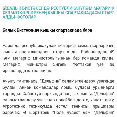
Балык Бистәсендә кышкы спартакиада бара
Районда республикакүләм мәгариф хезмәткәрләренең
кышкы спартакиадасы старт алды. Районнардан 49
һәм мәгариф министрлыгыннан бер команда килде.
Мәгариф министры Энгель Фәттахов үзе дә
ярышларда катнашачак.
Ачылу тантанасы "Дельфин" сәламәтләндерү үзәгендә
булды. Аннан командалар ярыш буласы урыннарга
таралды. Сабантуй паркында чаңгы ярышы, "Дельфин"
сәламәтләндерү үзәгендә волейбол, дартс, канат тарту,
Агротехник техникумда өстәл теннисы ярышлары
барачак. Ә шорт-трек "Поле чудес" һәм "Дельфин"