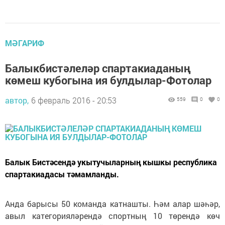
МӘГАРИФ
Балыкбистәлеләр спартакиаданың
көмеш кубогына ия булдылар-Фотолар
автор,
6 февраль 2016 - 20:53
559
0
0
Балык Бистәсендә укытучыларның кышкы республика
спартакиадасы тәмамланды.
Анда барысы 50 команда катнашты. Һәм алар шәһәр,
авыл категорияләрендә спортның 10 төрендә көч