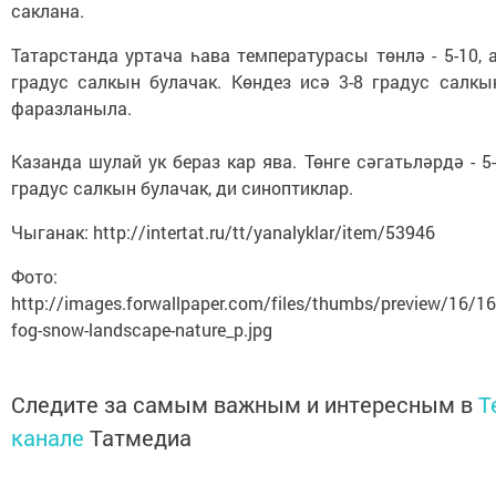
саклана.
Татарстанда уртача һава температурасы төнлә - 5-10, а
градус салкын булачак. Көндез исә 3-8 градус салк
фаразланыла.
Казанда шулай ук бераз кар ява. Төнге сәгатьләрдә - 5-
градус салкын булачак, ди синоптиклар.
Чыганак: http://intertat.ru/tt/yanalyklar/item/53946
Фото:
http://images.forwallpaper.com/files/thumbs/preview/16/16
fog-snow-landscape-nature_p.jpg
Следите за самым важным и интересным в
T
канале
Татмедиа