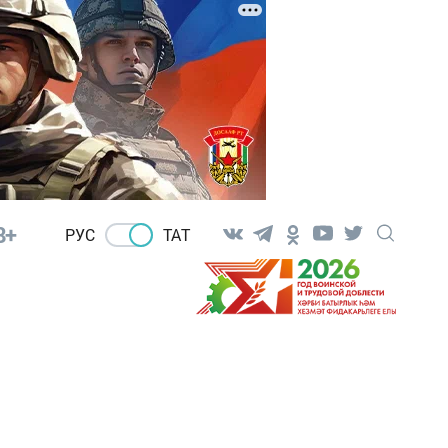
8+
РУС
ТАТ