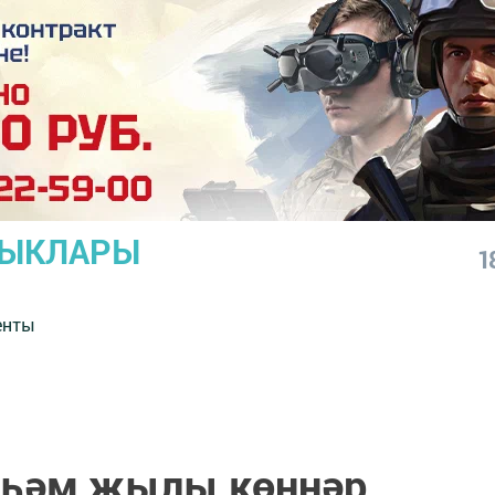
ЛЫКЛАРЫ
1
енты
з һәм җылы көннәр