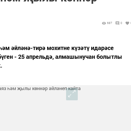
687
0
һәм әйләнә-тирә мохитне күзәтү идарәсе
бүген - 25 апрельдә, алмашынучан болытлы
.