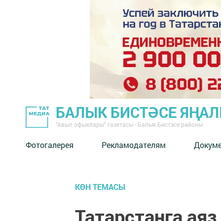
БАЛЫК БИСТӘСЕ ЯҢА
"Авыл офыклары" газетасы - Балык Бистәсе районы
Фотогалерея
Рекламодателям
Докум
КӨН ТЕМАСЫ
Татарстанга ая