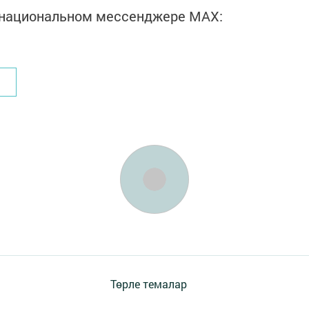
в национальном мессенджере MАХ:
Төрле темалар