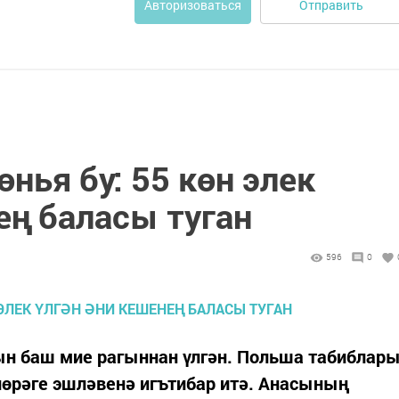
Отправить
Авторизоваться
өнья бу: 55 көн элек
ең баласы туган
596
0
ын баш мие рагыннан үлгән. Польша табиблар
 йөрәге эшләвенә игътибар итә. Анасының