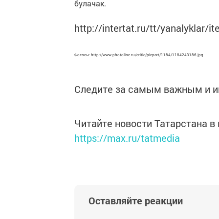
булачак.
http://intertat.ru/tt/yanalyklar/
Фотосы
: http://www.photoline.ru/critic/picpart/1184/1184243186.jpg
Следите за самым важным и 
Читайте новости Татарстана 
https://max.ru/tatmedia
Оставляйте реакции