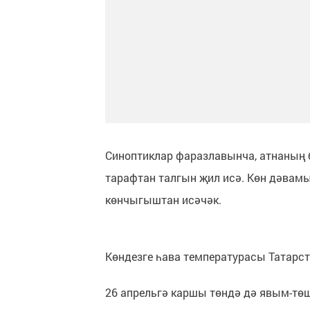
Синоптиклар фаразлавынча, атнаның 
тарафтан талгын җил исә. Көн дәвамы
көнчыгыштан исәчәк.
Көндезге һава температурасы Татарста
26 апрельгә каршы төндә дә явым-тө