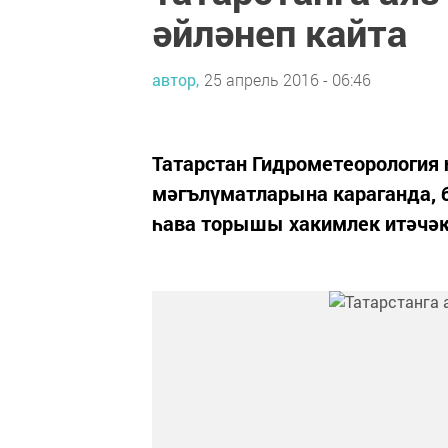
әйләнеп кайта
автор,
25 апрель 2016 - 06:46
Татарстан Гидрометеорология 
мәгълүматларына караганда, 
һава торышы хакимлек итәчәк