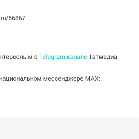
item/56867
интересным в
Telegram-канале
Татмедиа
в национальном мессенджере MАХ: