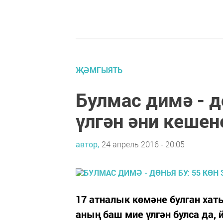
ҖӘМГЫЯТЬ
Булмас димә - д
үлгән әни кешен
автор,
24 апрель 2016 - 20:05
17 атналык көмәне булган хат
аның баш мие үлгән булса да,