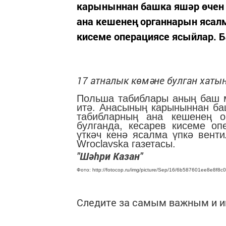
карыныннан башка яшәр өчен б
ана кешенең органнарын ясалм
кисеме операциясе ясыйлар. Ба
17 атналык көмәне булган хатын
Польша табиблары аның баш м
итә. Анасының карыныннан баш
табибларның ана кешенең о
булганда, кесарев кисеме оп
үткәч кенә ясалма үпкә вент
Wroclavska газетасы.
"Шәһри Казан"
Фото: http://fotocop.ru/img/picture/Sep/16/6b587601ee8e8f8
Следите за самым важным и 