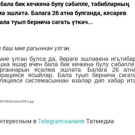
ала бик кечкенә булу сәбәпле, табибларның
а эшләтә. Балага 26 атна булганда, кесарев
ла туып берничә сәгать үткәч...
 баш мие рагыннан үлгән.
ие үлгән булса да, йөрәге эшләвенә игътиба
ка яшәр өчен бала бик кечкенә булу сәбәпле
рганнарын ясалма эшләтә. Балага 26 атн
ерациясе ясыйлар. Бала туып берничә сәгат
иляциясе системасыннан өзәләр дип хәбәр ит
c0f97593614ebe338/1.jpg
интересным в
Telegram-канале
Татмедиа