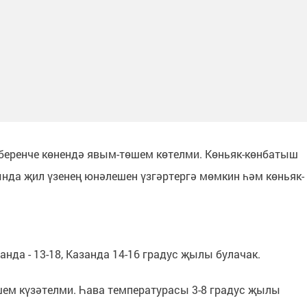
беренче көнендә явым-төшем көтелми. Көньяк-көнбатыш
нда җил үзенең юнәлешен үзгәртергә мөмкин һәм көньяк-
нда - 13-18, Казанда 14-16 градус җылы булачак.
шем күзәтелми. Һава температурасы 3-8 градус җылы