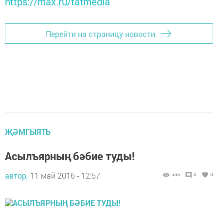
https://max.ru/tatmedia
Перейти на страницу новости
ҖӘМГЫЯТЬ
Асылъярның бәбие туды!
автор,
11 май 2016 - 12:57
566
0
0