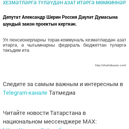
Депутат Александр Шерин Россия Дәүләт Думасына
шундый закон проектын керткән.
Ул пенсионерларны торак-коммуналь хезмәтләрдән азат
итәргә, ә чыгымнарны федераль бюджеттан түләргә
тәкъдим итә.
http://shahrikazan.com/
Следите за самым важным и интересным в
Telegram-канале
Татмедиа
Читайте новости Татарстана в
национальном мессенджере MАХ: