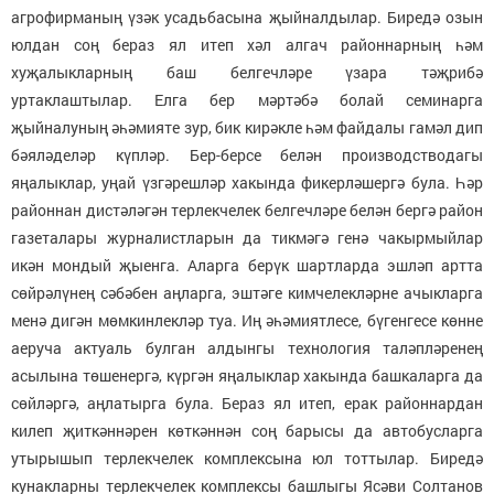
агрофирманың үзәк усадьбасына җыйналдылар. Биредә озын
юлдан соң бераз ял итеп хәл алгач районнарның һәм
хуҗалыкларның баш белгечләре үзара тәҗрибә
уртаклаштылар. Елга бер мәртәбә болай семинарга
җыйналуның әһәмияте зур, бик кирәкле һәм файдалы гамәл дип
бәяләделәр күпләр. Бер-берсе белән производстводагы
яңалыклар, уңай үзгәрешләр хакында фикерләшергә була. Һәр
районнан дистәләгән терлекчелек белгечләре белән бергә район
газеталары журналистларын да тикмәгә генә чакырмыйлар
икән мондый җыенга. Аларга берүк шартларда эшләп артта
сөйрәлүнең сәбәбен аңларга, эштәге кимчелекләрне ачыкларга
менә дигән мөмкинлекләр туа. Иң әһәмиятлесе, бүгенгесе көнне
аеруча актуаль булган алдынгы технология таләпләренең
асылына төшенергә, күргән яңалыклар хакында башкаларга да
сөйләргә, аңлатырга була. Бераз ял итеп, ерак районнардан
килеп җиткәннәрен көткәннән соң барысы да автобусларга
утырышып терлекчелек комплексына юл тоттылар. Биредә
кунакларны терлекчелек комплексы башлыгы Ясәви Солтанов