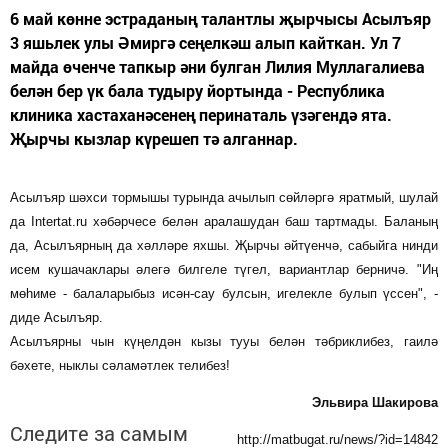
6 май көнне эстраданың талантлы җырчысы Асылъяр
3 яшьлек улы Әмиргә сеңелкәш алып кайткан. Ул 7
майда өченче тапкыр әни булган Лилия Муллагалиева
белән бер үк бала тудыру йортында - Республика
клиника хастаханәсенең перинаталь үзәгендә ята.
Җырчы кызлар күрешеп тә алганнар.
Асылъяр шәхси тормышы турында ачылып сөйләргә яратмый, шулай
да Intertat.ru хәбәрчесе белән аралашудан баш тартмады. Баланың
да, Асылъярның да хәлләре яхшы. Җырчы әйтүенчә, сабыйга нинди
исем кушачаклары әлегә билгеле түгел, вариантлар берничә. "Иң
мөһиме - балаларыбыз исән-сау булсын, игелекле булып үссен", -
диде Асылъяр.
Асылъярны чын күңелдән кызы тууы белән тәбриклибез, гаилә
бәхете, ныклы сәламәтлек телибез!
Эльвира Шакирова
Следите за самым
http://matbugat.ru/news/?id=14842