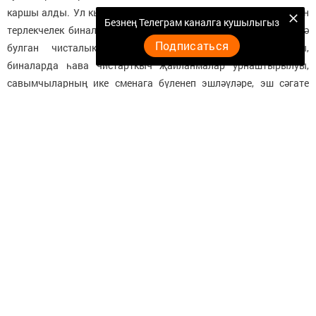
каршы алды. Ул кыска гына вакыт эчендә сафка бастырылган
Безнең Телеграм каналга кушылыгыз
терлекчелек биналары эшчәнлеге белән таныштырды. Биредә
Подписаться
булган чисталыкның ел дәвамында шулай саклануы,
биналарда һава чистарткыч җайланмалар урнаштырылуы,
савымчыларның ике сменага бүленеп эшләүләре, эш сәгате
тәмамлангач саунада, душта юынулары, гомумән, эш өчен
барлык шартлар булдырылуы, бүгенгесе көнне 5 тоннага якын
сөт җитештерүләре, аның сыйфаты яхшы булгач башлыча
балалар кухнясына тапшыруларын ишетү күпләрдә зур соклану
уятты. Боларның барысын да тизрәк һәркемнең үз күзләре
белән күрәсе килде. Олы капкадан эчкә узу белән күпләр
үзләрен әкият дөньясындагыдай хис иттеләр. Бер-бер артлы
бер үк стильдә төзелгән, күзеңнең явын алырлык итеп буялган
биш бина тезелеп киткән. Савым сыерларын янәшәдәге утарга
чыгарганнар. Аларның барысына да бетон түшәлгән. Утарда
маллар өчен кирәкле тоз, печән, салам барысы да бар. Бина
эчендә сыерлар ел әйләнәсе җылы су белән тәэмин ителә.
Республиканың бик күп фермалардагы төсле монда тиресне