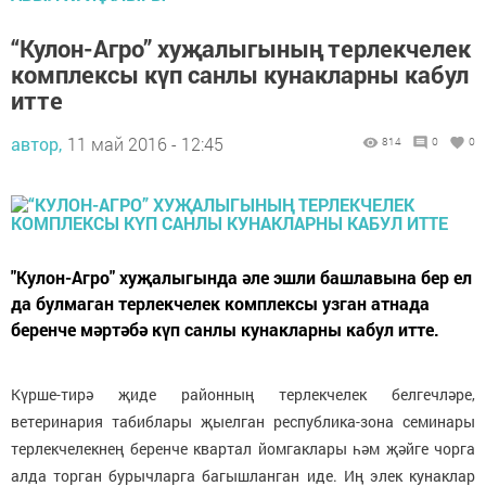
“Кулон-Агро” хуҗалыгының терлекчелек
комплексы күп санлы кунакларны кабул
итте
автор,
11 май 2016 - 12:45
814
0
0
"Кулон-Агро" хуҗалыгында әле эшли башлавына бер ел
да булмаган терлекчелек комплексы узган атнада
беренче мәртәбә күп санлы кунакларны кабул итте.
Күрше-тирә җиде районның терлекчелек белгечләре,
ветеринария табиблары җыелган республика-зона семинары
терлекчелекнең беренче квартал йомгаклары һәм җәйге чорга
алда торган бурычларга багышланган иде. Иң элек кунаклар