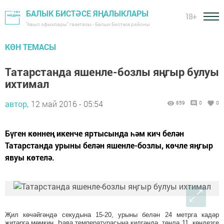
БАЛЫК БИСТӘСЕ ЯҢАЛЫКЛАРЫ
18+
"Авыл офыклары" газетасы - Балык Бистәсе районы
КӨН ТЕМАСЫ
Татарстанда яшенле-бозлы яңгыр булуы
ихтимал
автор,
12 май 2016 - 05:54
859
0
0
Бүген көннең икенче яртысында һәм кич белән
Татарстанда урыны белән яшенле-бозлы, көчле яңгыр
явуы көтелә.
Җил көчәйгәндә секудына 15-20, урыны белән 24 метрга кадәр
җитәргә мөмкин. Һава температурасына килгәндә, төнлә 11, көндезге