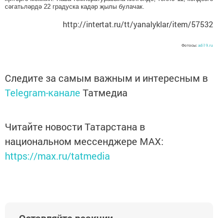
сәгатьләрдә 22 градуска кадәр җылы булачак.
http://intertat.ru/tt/yanalyklar/item/57532
Фотосы:
adi19.ru
Следите за самым важным и интересным в
Telegram-канале
Татмедиа
Читайте новости Татарстана в
национальном мессенджере MАХ:
https://max.ru/tatmedia