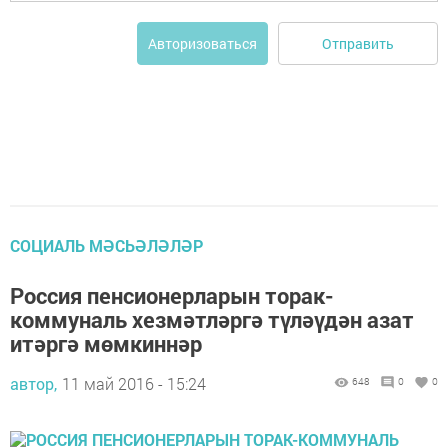
Отправить
Авторизоваться
СОЦИАЛЬ МӘСЬӘЛӘЛӘР
Россия пенсионерларын торак-
коммуналь хезмәтләргә түләүдән азат
итәргә мөмкиннәр
автор,
11 май 2016 - 15:24
648
0
0