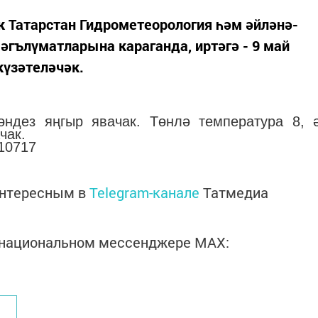
к Татарстан Гидрометеорология һәм әйләнә-
әгълүматларына караганда, иртәгә - 9 май
үзәтеләчәк.
өндез яңгыр явачак. Төнлә температура 8, 
чак.
/10717
интересным в
Telegram-канале
Татмедиа
в национальном мессенджере MАХ: