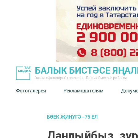
БАЛЫК БИСТӘСЕ ЯҢА
"Авыл офыклары" газетасы - Балык Бистәсе районы
Фотогалерея
Рекламодателям
Докум
БӨЕК ҖИҢҮГӘ–75 ЕЛ
Данлыйбыз, зу