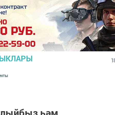
ЛЫКЛАРЫ
1
енты
рлыйбыз һәм