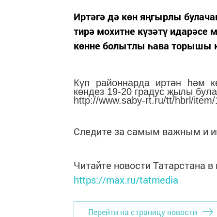
Иртәгә дә көн яңгырлы булача
тирә мохитне күзәтү идарәсе м
көнне болытлы һава торышы к
Күп районнарда иртән һәм к
көндез 19-20 градус җылы була
http://www.saby-rt.ru/tt/hbrl/item
Следите за самым важным и 
Читайте новости Татарстана 
https://max.ru/tatmedia
Перейти на страницу новости