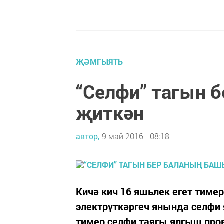
ҖӘМГЫЯТЬ
“Селфи” тагын 
җиткән
автор,
9 май 2016 - 08:18
Кичә кич 16 яшьлек егет тим
электрүткәргеч янында селфи 
тимер селфи таягы ялгыш прово