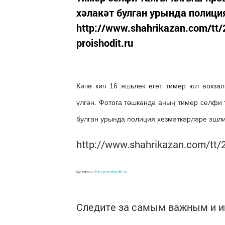
хәлакәт булган урында полици
http://www.shahrikazan.com/tt
proishodit.ru
Кичә кич 16 яшьлек егет тимер юл вокза
үлгән. Фотога төшкәндә аның тимер селфи т
булган урында полиция хезмәткәрләре эшли
http://www.shahrikazan.com/tt/
Фотосы:
chto-proishodit.ru
Следите за самым важным и 