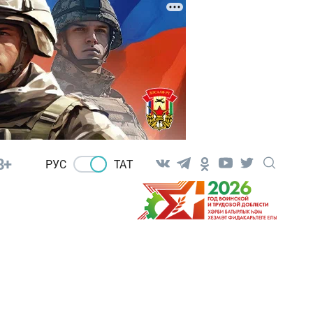
8+
РУС
ТАТ