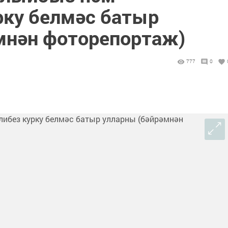
рку белмәс батыр
мнән фоторепортаж)
777
0