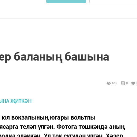
бер баланың башына
662
0
ер юл вокзалының югары вольтлы
ясарга теләп үлгән. Фотога төшкәндә аның
дка эләккән. Ул ток сугудан үлгән. Хәзер