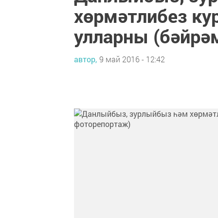
хөрмәтлибез ку
улларны (бәйрә
автор,
9 май 2016 - 12:42