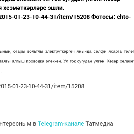
я хезмәткәрләре эшли.
/2015-01-23-10-44-31/item/15208 Фотосы: chto-
лының югары вольтлы электрүткәргеч янында селфи ясарга телә
аягы ялгыш проводка эләккән. Ул ток сугудан үлгән. Хәзер хәлакә
.
2015-01-23-10-44-31/item/15208
интересным в
Telegram-канале
Татмедиа