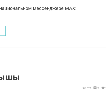
в национальном мессенджере MАХ:
орышы
740
0