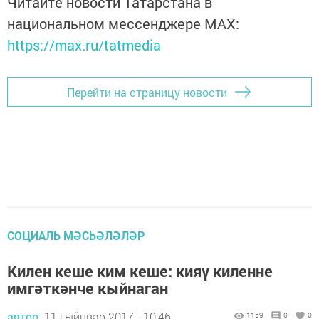
Читайте новости Татарстана в
национальном мессенджере MАХ:
https://max.ru/tatmedia
Перейти на страницу новости
СОЦИАЛЬ МӘСЬӘЛӘЛӘР
Килен кеше ким кеше: кияү киленне
имгәткәнче кыйнаган
автор,
11 гыйнвар 2017 - 10:46
1159
0
0