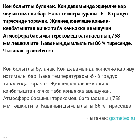
Көн болытлы булачак. Көн дәвамында җиңелчә кар
яву ихтималы бар. Һава температурасы -6 - 8 градус
тирәсендә торачак. Җилнең юнәлеше көньяк-
көнбатыштан кичкә таба көньякка авышучан.
Атмосфера басымы терекөмеш баганасының 758
мм.тәшкил итә. Һаваның дымлылыгы 86 % тирәсендә.
Чыганак: gismeteo.ru
Көн болытлы булачак. Көн дәвамында җиңелчә кар яву
ихтималы бар. Һава температурасы -6 - 8 градус
тирәсендә торачак. Җилнең юнәлеше көньяк-
көнбатыштан кичкә таба көньякка авышучан.
Атмосфера басымы терекөмеш баганасының 758
мм.тәшкил итә. Һаваның дымлылыгы 86 % тирәсендә.
Чыганак:
gismeteo.ru