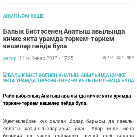
АВЫЛ ҺӘМ КЕШЕ
Балык Бистәсенең Анатыш авылында
кичке якта урамда төркем-төркем
кешеләр пәйда була
автор,
11 гыйнвар 2017 - 17:25
716
0
0
Районыбызның Анатыш авылында кичке якта урамда
төркем-төркем кешеләр пәйда була.
Җентекләбрәк күз салсак ,болар барысы да лаеклы
ялдагы хатын-кызларыбыз икән. Алар инде менә
берничә ел үзара сөйләшеп, шулай саф һавада