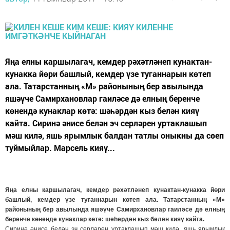
Яңа елны каршылагач, кемдер рәхәтләнеп кунактан-
кунакка йөри башлый, кемдер үзе туганнарын көтеп
ала. Татарстанның «М» районының бер авылында
яшәүче Самирхановлар гаиләсе дә елның беренче
көнендә кунаклар көтә: шәһәрдән кыз белән кияү
кайта. Сиринә әнисе белән эч серләрен уртаклашып
мәш килә, яшь ярымлык балдан татлы оныкны да сөеп
туймыйлар. Марсель кияү...
Яңа елны каршылагач, кемдер рәхәтләнеп кунактан-кунакка йөри
башлый, кемдер үзе туганнарын көтеп ала. Татарстанның «М»
районының бер авылында яшәүче Самирхановлар гаиләсе дә елның
беренче көнендә кунаклар көтә: шәһәрдән кыз белән кияү кайта.
Сиринә әнисе белән эч серләрен уртаклашып мәш килә, яшь ярымлык