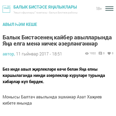
БАЛЫК БИСТӘСЕ ЯҢАЛЫКЛАРЫ
18+
"Авыл офыклары" газетасы - Балык Бистәсе районы
АВЫЛ ҺӘМ КЕШЕ
Балык Бистәсенең кайбер авылларында
Яңа елга менә ничек әзерләнгәннәр
автор,
11 гыйнвар 2017 - 18:51
1022
0
0
Без инде авыл җирлекләре көче белән Яңа елны
каршылаганда нинди әзерлекләр күрүләре турында
хәбәрләр күп бирдек.
Монысы Балтач авылында эшмәкәр Азат Хаҗиев
кибете янында