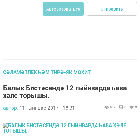
Отправить
Авторизоваться
СӘЛАМӘТЛЕК ҺӘМ ТИРӘ-ЯК МОХИТ
Балык Бистәсендә 12 гыйнварда һава
хәле торышы.
автор,
11 гыйнвар 2017 - 18:31
687
0
0