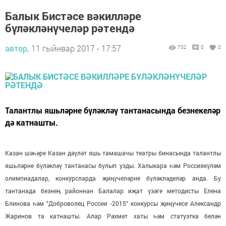
Балык Бистәсе вәкилләре
бүләкләнүчеләр рәтендә
автор,
11 гыйнвар 2017 - 17:57
702
0
0
Талантлы яшьләрне бүләкләү тантанасында безнекеләр
дә катнашты.
Казан шәһәре Казан дәүләт яшь тамашачы театры бинасында талантлы
яшьләрне бүләкләү тантанасы булып узды. Халыкара һәм Россиякүләм
олимпиадалар, конкурсларда җиңүчеләрне бүләкләделәр анда. Бу
тантанада безнең районнан Балалар иҗат үзәге методисты Елена
Блинова һәм "Доброволец России -2015" конкурсы җиңүчесе Александр
Жаринов та катнашты. Алар Рәхмәт хаты һәм статуэтка белән