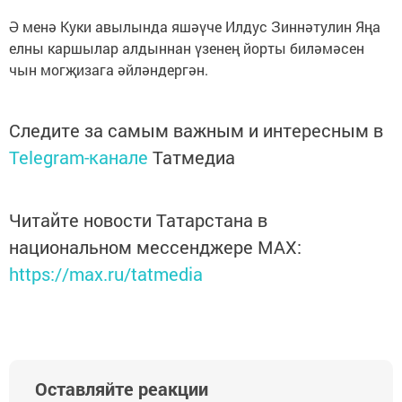
Ә менә Куки авылында яшәүче Илдус Зиннәтулин Яңа
елны каршылар алдыннан үзенең йорты биләмәсен
чын могҗизага әйләндергән.
Следите за самым важным и интересным в
Telegram-канале
Татмедиа
Читайте новости Татарстана в
национальном мессенджере MАХ:
https://max.ru/tatmedia
Оставляйте реакции