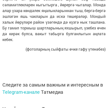
сәламәтлекләрен ныгытырга , йөрергә чыгалар. Монда
алар үзара көндәлек яңалыкларыннан тыш, бергә-бергә
эшләгән яшь чакларын да искә төшерәләр. Мондый
халык йөрүләре район үзәгендә дә күзгә нык ташлана.
Бу гамәл тормыш шартларының яхшырып, үзебез өчен
дә кирәк булса, вакыт табырга булганлыгын аңлата
кебек.
(фотоларның сыйфаты өчке гафу үтенәбез)
Следите за самым важным и интересным в
Telegram-канале
Татмедиа