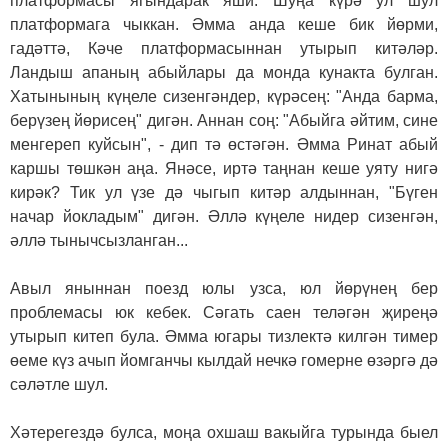
платформасы ягындарак яши. Шуңа күрә ул шул
платформага чыккан. Әмма анда кеше бик йөрми,
гадәттә, Кәче платформасыннан утырып китәләр.
Ландыш апаның абыйлары да монда кунакта булган.
Хатынының күңеле сизенгәндер, күрәсең: "Анда барма,
берүзең йөрисең" дигән. Аннан соң: "Абыйга әйтим, сине
менгереп куйсын", - дип тә өстәгән. Әмма Ринат абый
каршы төшкән аңа. Янәсе, иртә таңнан кеше уяту нигә
кирәк? Тик ул үзе дә чыгып китәр алдыннан, "Бүген
начар йокладым" дигән. Әллә күңеле нидер сизенгән,
әллә тынычсызланган...
Авыл яныннан поезд юлы узса, юл йөрүнең бер
проблемасы юк кебек. Сәгать саен теләгән җиреңә
утырып китеп була. Әмма югары тизлектә килгән тимер
өеме күз ачып йомганчы кылдай нечкә гомерне өзәргә дә
сәләтле шул.
Хәтерегездә булса, моңа охшаш вакыйга турында быел