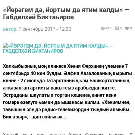
«Йөрәгем дә, йортым да ятим калды» —
Габделхәй Биктаһиров
автор,
7 сентябрь 2017 - 12:30
600
0
0
Халкыбызның моң алиһәсе Хәния Фәрхинең үлеменә 7
сентябрьдә 40 көн булды. Әлфия Авзалованың кырыгы
көнне - 27 июльдә Татарстанның һәм Башкортстанның
атказанган артисты вакытсыз арабыздан китте.
Эстраданы шаулатып торган кешенең кинәт кенә
гомере өзелүгә һаман да ышанасы килми. «Хәниямнең
тавышын әле дә радио-телевизордан тыңлый алмыйм.
Бик авыр», - дип сөйләгән...
Халкыбызның моң алиһәсе Хәния Фәрхинең үлеменә 7