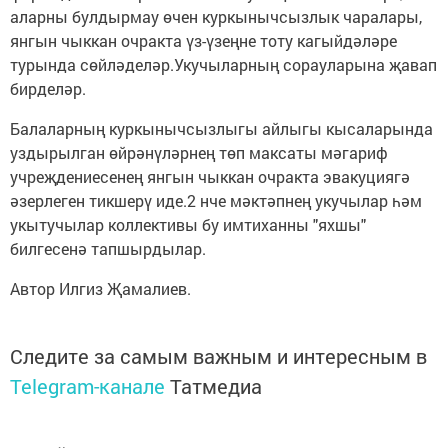
аларны булдырмау өчен куркынычсызлык чаралары,
янгын чыккан очракта үз-үзеңне тоту кагыйдәләре
турында сөйләделәр.Укучыларның сорауларына җавап
бирделәр.
Балаларның куркынычсызлыгы айлыгы кысаларында
уздырылган өйрәнүләрнең төп максаты мәгариф
учреҗдениесенең янгын чыккан очракта эвакуциягә
әзерлеген тикшерү иде.2 нче мәктәпнең укучылар һәм
укытучылар коллективы бу имтиханны "яхшы"
билгесенә тапшырдылар.
Автор Илгиз Җамалиев.
Следите за самым важным и интересным в
Telegram-канале
Татмедиа