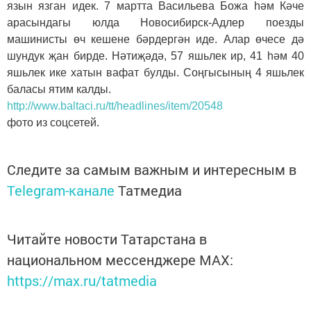
язын язган идек. 7 мартта Васильева Божа һәм Кәче
арасындагы юлда Новосибирск-Адлер поезды
машинисты өч кешене бәрдергән иде. Алар өчесе дә
шундук җан бирде. Нәтиҗәдә, 57 яшьлек ир, 41 һәм 40
яшьлек ике хатын вафат булды. Соңгысының 4 яшьлек
баласы ятим калды.
http://www.baltaci.ru/tt/headlines/item/20548
фото из соцсетей.
Следите за самым важным и интересным в
Telegram-канале
Татмедиа
Читайте новости Татарстана в
национальном мессенджере MАХ:
https://max.ru/tatmedia