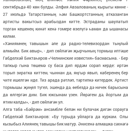
сентябрьдә 40 көн булды. Әлфия Авзалованың кырыгы көнне -
27 июльдә Татарстанның һәм Башкортстанның атказанган
артисты вакытсыз арабыздан китте. Эстраданы шаулатып
торган кешенең кинәт кенә гомере өзелүгә һаман да ышанасы
килми.
«Хәниямнең тавышын әле дә радио-телевизордан тыңлый
алмыйм. Бик авыр», - дип сөйләгән җырчының тормыш иптәше
Габделхәй Биктаһиров «Челнинские известия» басмасына. - Бер
тапкыр гына төшемә су баса дип ярдәм сорап керде: иртән
торып зиратка киттем, чыннан да, яңгыр явып, каберенең бер
чите ишелгән иде. Тиз арада рәтләп, тәртипкә китердек. Артист
тормышы җиңел түгел, эшендә дә, өебездә дә ничек барысына
да өлгергән дим. Бик юксынам үзен. Йөрәгем дә, йортым да
ятим калды», - дип сөйләгән ул.
Алга таба «Бәйрәм» ансамбле белән ни булачак дигән сорауга
Габделхәй Биктаһиров: «Бу турыда уйларга да куркам. Олы
кызыбыз Алиянең тавышы бик матур. Әнисенә алмашка сәхнәгә