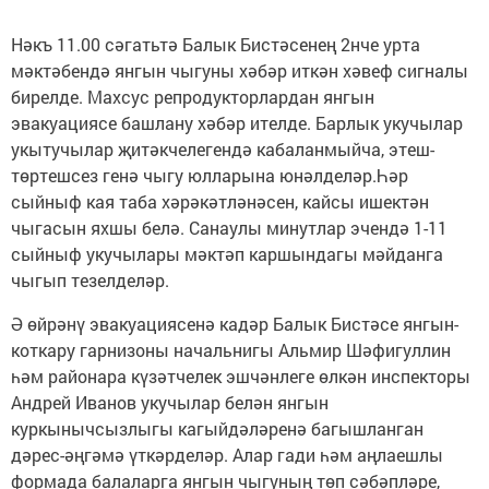
Нәкъ 11.00 сәгатьтә Балык Бистәсенең 2нче урта
мәктәбендә янгын чыгуны хәбәр иткән хәвеф сигналы
бирелде. Махсус репродукторлардан янгын
эвакуациясе башлану хәбәр ителде. Барлык укучылар
укытучылар җитәкчелегендә кабаланмыйча, этеш-
төртешсез генә чыгу юлларына юнәлделәр.Һәр
сыйныф кая таба хәрәкәтләнәсен, кайсы ишектән
чыгасын яхшы белә. Санаулы минутлар эчендә 1-11
сыйныф укучылары мәктәп каршындагы мәйданга
чыгып тезелделәр.
Ә өйрәнү эвакуациясенә кадәр Балык Бистәсе янгын-
коткару гарнизоны начальнигы Альмир Шәфигуллин
һәм районара күзәтчелек эшчәнлеге өлкән инспекторы
Андрей Иванов укучылар белән янгын
куркынычсызлыгы кагыйдәләренә багышланган
дәрес-әңгәмә үткәрделәр. Алар гади һәм аңлаешлы
формада балаларга янгын чыгуның төп сәбәпләре,