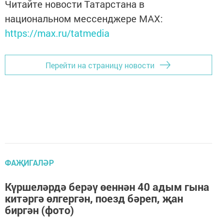
Читайте новости Татарстана в
национальном мессенджере MАХ:
https://max.ru/tatmedia
Перейти на страницу новости
ФАҖИГАЛӘР
Күршеләрдә берәү өеннән 40 адым гына
китәргә өлгергән, поезд бәреп, җан
биргән (фото)