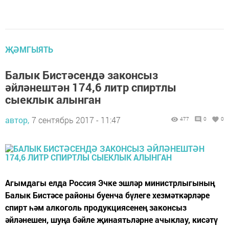
ҖӘМГЫЯТЬ
Балык Бистәсендә законсыз
әйләнештән 174,6 литр спиртлы
сыеклык алынган
автор,
7 сентябрь 2017 - 11:47
477
0
0
Агымдагы елда Россия Эчке эшләр министрлыгының
Балык Бистәсе районы буенча бүлеге хезмәткәрләре
спирт һәм алкоголь продукциясенең законсыз
әйләнешен, шуңа бәйле җинаятьләрне ачыклау, кисәтү