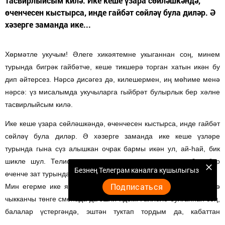
тасвирлыйсым килә. Ике кеше үзара сөйләшкәндә,
өченчесен кыстырса, инде гайбәт сөйләү була диләр. Ә
хәзерге заманда ике...
Хөрмәтле укучым! Әлеге хикәятемне укыганнан соң, минем
турында бигрәк гайбәтче, кеше тикшерә торган хатын икән бу
дип әйтерсез. Нәрсә дисәгез дә, килешермен, иң мөһиме менә
нәрсә: үз мисалымда укучыларга гыйбрәт булырлык бер хәлне
тасвирлыйсым килә.
Ике кеше үзара сөйләшкәндә, өченчесен кыстырса, инде гайбәт
сөйләү була диләр. Ә хәзерге заманда ике кеше үзләре
турында гына сүз алышкан очрак бармы икән ул, ай-һай, бик
шикле шул. Телисеңме, теләмисеңме, ирексездән, барыбер
Безнең Телеграм каналга кушылыгыз
өченче зат турында да сөйләшеп аласың.
Подписаться
Мин егерме ике яшьтән чәчәк кибетендә хезмәт куям. Кияүгә
чыкканчы төнге сменада да эшли идем. Гаиләле булганнан соң,
балалар үстергәндә, эштән туктап тордым да, кабаттан
чәчәкләр дөньясына чумдым. Үз эшемне бик яратам мин.