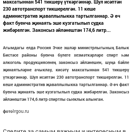
максатыннан 541 тикшерү үткәргәннәр. Шул исәптән
230 автотранспорт тикшерелгән. 11 кеше
административ җаваплылыкка тартылганнар. Ә өч
факт буенча җинаять эше кузгатылып судка
жибәрелгән. Законсыз әйләнештән 174,6 литр...
Агымдагы елда Россия Эчке эшләр министрлыгының Балык
Бистәсе районы буенча бүлеге хезмәткәрләре спирт һәм
алкоголь продукциясенең законсыз әйләнешен, шуңа бәйле
җинаятьләрне ачыклау, кисәтү максатыннан 541 тикшерү
үткәргәннәр. Шул исәптән 230 автотранспорт тикшерелгән. 11
кеше административ җаваплылыкка тартылганнар. Ә өч факт
буенча җинаять эше кузгатылып судка жибәрелгән. Законсыз
әйләнештән 174,6 литр спиртлы сыеклык алынган.
Irgou.ru
фото
Следите за самым важным и интересным в