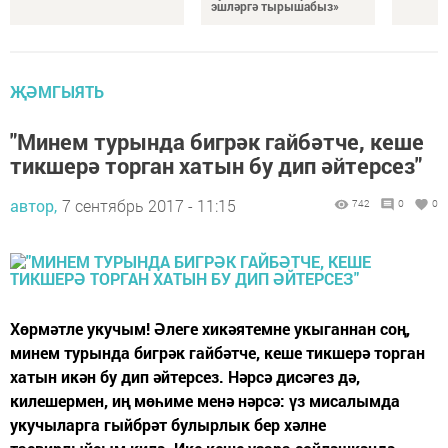
эшләргә тырышабыз»
ҖӘМГЫЯТЬ
"Минем турында бигрәк гайбәтче, кеше
тикшерә торган хатын бу дип әйтерсез"
автор,
7 сентябрь 2017 - 11:15
742
0
0
Хөрмәтле укучым! Әлеге хикәятемне укыганнан соң,
минем турында бигрәк гайбәтче, кеше тикшерә торган
хатын икән бу дип әйтерсез. Нәрсә дисәгез дә,
килешермен, иң мөһиме менә нәрсә: үз мисалымда
укучыларга гыйбрәт булырлык бер хәлне