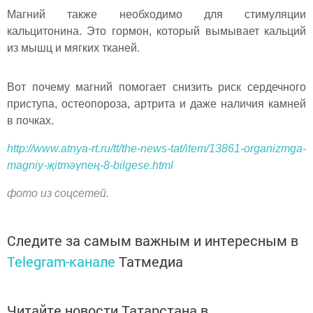
Магний также необходимо для стимуляции
кальцитонина. Это гормон, который вымывает кальций
из мышц и мягких тканей.
Вот почему магний помогает снизить риск сердечного
приступа, остеопороза, артрита и даже наличия камней
в почках.
http://www.atnya-rt.ru/tt/the-news-tat/item/13861-organizmga-
magniy-җitmәүneң-8-bilgese.html
фото из соцсетей.
Следите за самым важным и интересным в
Telegram-канале
Татмедиа
Читайте новости Татарстана в