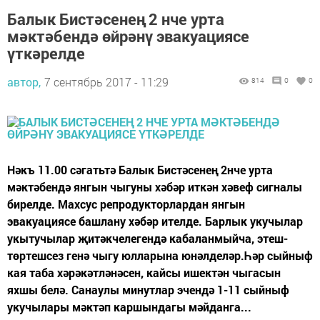
Балык Бистәсенең 2 нче урта
мәктәбендә өйрәнү эвакуациясе
үткәрелде
автор,
7 сентябрь 2017 - 11:29
814
0
0
Нәкъ 11.00 сәгатьтә Балык Бистәсенең 2нче урта
мәктәбендә янгын чыгуны хәбәр иткән хәвеф сигналы
бирелде. Махсус репродукторлардан янгын
эвакуациясе башлану хәбәр ителде. Барлык укучылар
укытучылар җитәкчелегендә кабаланмыйча, этеш-
төртешсез генә чыгу юлларына юнәлделәр.Һәр сыйныф
кая таба хәрәкәтләнәсен, кайсы ишектән чыгасын
яхшы белә. Санаулы минутлар эчендә 1-11 сыйныф
укучылары мәктәп каршындагы мәйданга...