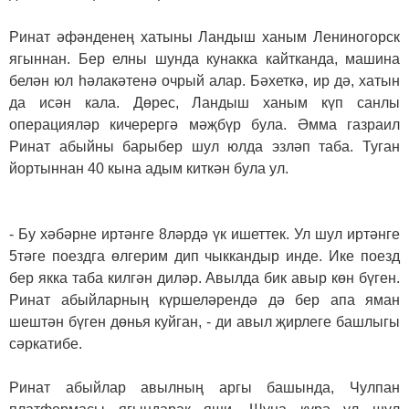
Ринат әфәнденең хатыны Ландыш ханым Лениногорск
ягыннан. Бер елны шунда кунакка кайтканда, машина
белән юл һәлакәтенә очрый алар. Бәхеткә, ир дә, хатын
да исән кала. Дөрес, Ландыш ханым күп санлы
операцияләр кичерергә мәҗбүр була. Әмма газраил
Ринат абыйны барыбер шул юлда эзләп таба. Туган
йортыннан 40 кына адым киткән була ул.
- Бу хәбәрне иртәнге 8ләрдә үк ишеттек. Ул шул иртәнге
5тәге поездга өлгерим дип чыккандыр инде. Ике поезд
бер якка таба килгән диләр. Авылда бик авыр көн бүген.
Ринат абыйларның күршеләрендә дә бер апа яман
шештән бүген дөнья куйган, - ди авыл җирлеге башлыгы
сәркатибе.
Ринат абыйлар авылның аргы башында, Чулпан