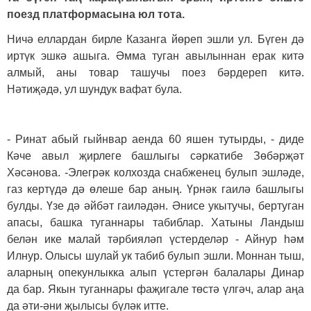
поезд платформасына юл тота.
Ничә еллардан бирле Казанга йөреп эшли ул. Бүген дә
иртүк эшкә ашыга. Әмма туган авылыннан ерак китә
алмый, аны товар ташучы поез бәрдереп китә.
Нәтиҗәдә, ул шундук вафат була.
- Ринат абый гыйнвар аенда 60 яшен тутырды, - диде
Кәче авыл җирлеге башлыгы сәркатибе Зөбәрҗәт
Хәсәнова. -Элегрәк колхозда снабженец булып эшләде,
газ кертүдә дә өлеше бар аның. Үрнәк гаилә башлыгы
булды. Үзе дә әйбәт гаиләдән. Әнисе укытучы, бертуган
апасы, башка туганнары табиблар. Хатыны Ландыш
белән ике малай тәрбияләп үстерделәр - Айнур һәм
Илнур. Олысы шулай ук табиб булып эшли. Моннан тыш,
аларның опекунлыкка алып үстергән балалары Динар
да бар. Якын туганнары фаҗигале төстә үлгәч, алар аңа
да әти-әни җылысы бүләк итте.