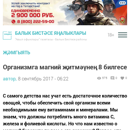
БАЛЫК БИСТӘСЕ ЯҢАЛЫКЛАРЫ
18+
"Авыл офыклары" газетасы - Балык Бистәсе районы
ҖӘМГЫЯТЬ
Организмга магний җитмәүнең 8 билгесе
автор,
8 сентябрь 2017 - 06:22
575
0
0
С самого детства нас учат есть достаточное количество
овощей, чтобы обеспечить свой организм всеми
необходимыми ему витаминами и минералами. Мы
знаем, что должны потреблять много витамина С,
железа и фолиевой кислоты. Но что нам известно о