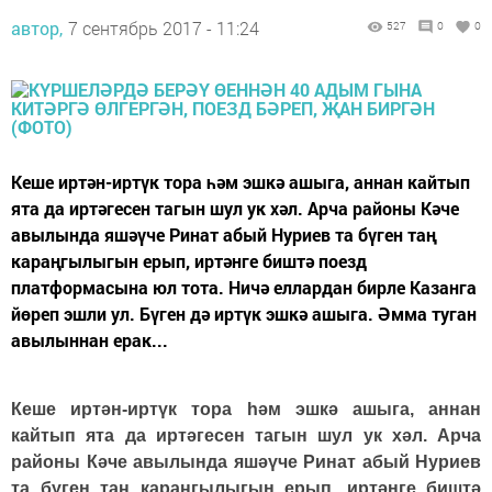
автор,
7 сентябрь 2017 - 11:24
527
0
0
Кеше иртән-иртүк тора һәм эшкә ашыга, аннан кайтып
ята да иртәгесен тагын шул ук хәл. Арча районы Кәче
авылында яшәүче Ринат абый Нуриев та бүген таң
караңгылыгын ерып, иртәнге биштә поезд
платформасына юл тота. Ничә еллардан бирле Казанга
йөреп эшли ул. Бүген дә иртүк эшкә ашыга. Әмма туган
авылыннан ерак...
Кеше иртән-иртүк тора һәм эшкә ашыга, аннан
кайтып ята да иртәгесен тагын шул ук хәл. Арча
районы Кәче авылында яшәүче Ринат абый Нуриев
та бүген таң караңгылыгын ерып, иртәнге биштә