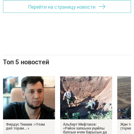
Перейти на страницу новости
Топ 5 новостей
Фирдүс Тямаев :«Үләм
Альберт Мифтахов:
Җан тар
дип торам...»
«Район халкына уңайлы
(тормыш
булсын өчен барысын да