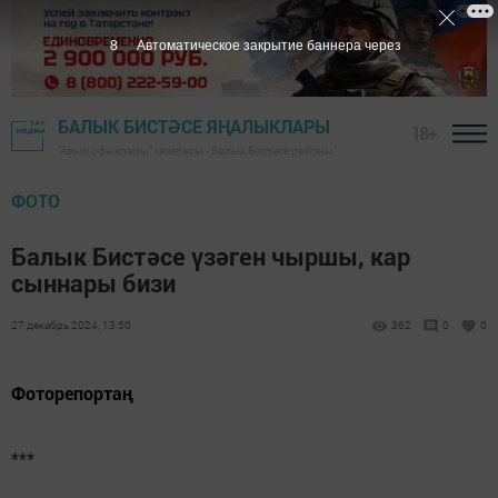
7
Автоматическое закрытие баннера через
БАЛЫК БИСТӘСЕ ЯҢАЛЫКЛАРЫ
18+
"Авыл офыклары" газетасы - Балык Бистәсе районы
ФОТО
Балык Бистәсе үзәген чыршы, кар
сыннары бизи
27 декабрь 2024, 13:50
362
0
0
Фоторепортаң
***