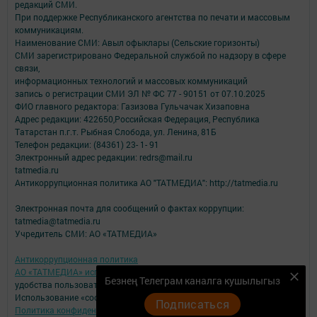
редакций СМИ.
При поддержке Республиканского агентства по печати и массовым
коммуникациям.
Наименование СМИ: Авыл офыклары (Сельские горизонты)
СМИ зарегистрировано Федеральной службой по надзору в сфере
связи,
информационных технологий и массовых коммуникаций
запись о регистрации СМИ ЭЛ № ФС 77 - 90151 от 07.10.2025
ФИО главного редактора: Газизова Гульчачак Хизаповна
Адрес редакции: 422650,Российская Федерация, Республика
Татарстан п.г.т. Рыбная Слобода, ул. Ленина, 81Б
Телефон редакции: (84361) 23- 1- 91
Электронный адрес редакции: redrs@mail.ru
tatmedia.ru
Антикоррупционная политика АО "ТАТМЕДИА": http://tatmedia.ru
Электронная почта для сообщений о фактах коррупции:
tatmedia@tatmedia.ru
Учредитель СМИ: АО «ТАТМЕДИА»
Антикоррупционная политика
АО «ТАТМЕДИА» использует «cookie»
для персонализации сервисов и
Безнең Телеграм каналга кушылыгыз
удобства пользователей сайтом.
Использование «cookie» можно отменить в настройках браузера.
Подписаться
Политика конфиденциальности