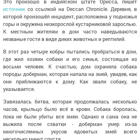
Это произошо в индийском штате Орисса, пишет
источник
со ссылкой на Deccan Chronicle. Деревня, в
которой произошёл инцидент, расположена у подножья
горы и окружена низкорослой кустарниковой зарослью.
К местным жителям в дом часто наведываются
незваные гости в виде диких животных и рептилий.
В этот раз четыре кобры пытались пробраться в дом,
где жил хозяин собаки и его семья, состоящая из
восьми человек. К счастью, дом охраняла собака
породы доберман, которая напала на змей, увидев, как
они приближаются к дому. Как звали собаку, не
указывается.
Завязалась битва, которая продолжалась несколько
часов, крыльцо было всё в крови. Собака боролась,
пока не были убиты все змеи. Однако и сама она не
выжила после схватки - доберман умер из-за
многочисленных укусов ядовитых змей всего
несколько минут спустя.