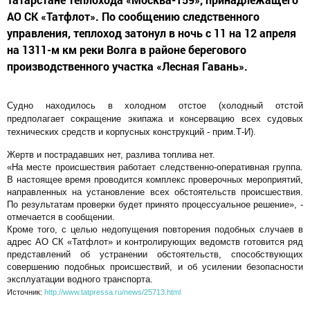
АО СК «Татфлот». По сообщению следственного
управления, теплоход затонул в ночь с 11 на 12 апреля
на 1311-м км реки Волга в районе берегового
производственного участка «Лесная Гавань».
Судно находилось в холодном отстое (холодный отстой
предполагает сокращение экипажа и консервацию всех судовых
технических средств и корпусных конструкций - прим.Т-И).
Жертв и пострадавших нет, разлива топлива нет.
«На месте происшествия работает следственно-оперативная группа.
В настоящее время проводится комплекс проверочных мероприятий,
направленных на установление всех обстоятельств происшествия.
По результатам проверки будет принято процессуальное решение», -
отмечается в сообщении.
Кроме того, с целью недопущения повторения подобных случаев в
адрес АО СК «Татфлот» и контролирующих ведомств готовится ряд
представлений об устранении обстоятельств, способствующих
совершению подобных происшествий, и об усилении безопасности
эксплуатации водного транспорта.
Источник:
http://www.tatpressa.ru/news/25713.html