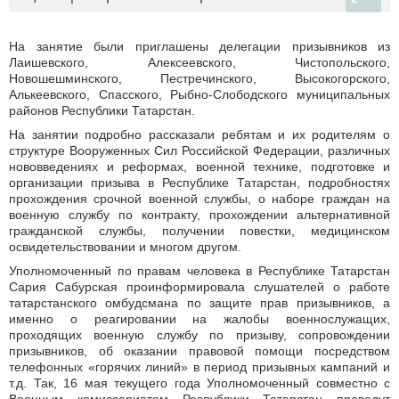
На занятие были приглашены делегации призывников из
Лаишевского, Алексеевского, Чистопольского,
Новошешминского, Пестречинского, Высокогорского,
Алькеевского, Спасского, Рыбно-Слободского муниципальных
районов Республики Татарстан.
На занятии подробно рассказали ребятам и их родителям о
структуре Вооруженных Сил Российской Федерации, различных
нововведениях и реформах, военной технике, подготовке и
организации призыва в Республике Татарстан, подробностях
прохождения срочной военной службы, о наборе граждан на
военную службу по контракту, прохождении альтернативной
гражданской службы, получении повестки, медицинском
освидетельствовании и многом другом.
Уполномоченный по правам человека в Республике Татарстан
Сария Сабурская проинформировала слушателей о работе
татарстанского омбудсмана по защите прав призывников, а
именно о реагировании на жалобы военнослужащих,
проходящих военную службу по призыву, сопровождении
призывников, об оказании правовой помощи посредством
телефонных «горячих линий» в период призывных кампаний и
т.д. Так, 16 мая текущего года Уполномоченный совместно с