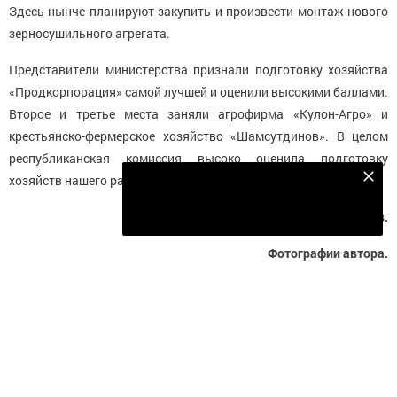
Здесь нынче планируют закупить и произвести монтаж нового
зерносушильного агрегата.
Представители министерства признали подготовку хозяйства
«Продкорпорация» самой лучшей и оценили высокими баллами.
Второе и третье места заняли агрофирма «Кулон-Агро» и
крестьянско-фермерское хозяйство «Шамсутдинов». В целом
республиканская комиссия высоко оценила подготовку
хозяйств нашего района к весенним полевым работам.
Подпишитесь на наш телеграм канал
Подписаться
Идрис Аметов.
Фотографии автора.
Следите за самым важным и интересным в
Telegram-канале
Татмедиа