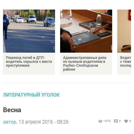
Пешеход погиб в ДТП:
Административные дела
Водите
водитель скрылся с места
по пьяным водителям в
с тяжк
преступления
Рыбно-Слободском
послед
районе
ЛИТЕРАТУРНЫЙ УГОЛОК
Весна
автор,
13 апреля 2016 - 08:26
1074
0
0