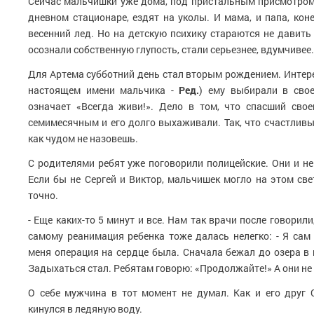
Сейчас мальчишки уже дома, под пристальным присмотром
дневном стационаре, ездят на уколы. И мама, и папа, коне
весенний лед. Но на детскую психику стараются не давить -
осознали собственную глупость, стали серьезнее, вдумчивее.
Для
Артема
субботний день стал вторым рождением. Интере
настоящем имени мальчика -
Ред.
) ему выбирали в свое
означает «Всегда живи!». Дело в том, что спасший свое
семимесячным и его долго выхаживали. Так, что счастливы
как чудом не назовешь.
С родителями ребят уже поговорили полицейские. Они и не
Если бы не Сергей и Виктор, мальчишек могло на этом све
точно.
- Еще каких-то 5 минут и все. Нам так врачи после говорили
самому реанимация ребенка тоже далась нелегко: - Я сам 
меня операция на сердце была. Сначала бежал до озера в г
Задыхаться стал. Ребятам говорю: «Продолжайте!» А они не с
О себе мужчина в тот момент не думал. Как и его друг С
кинулся в ледяную воду.