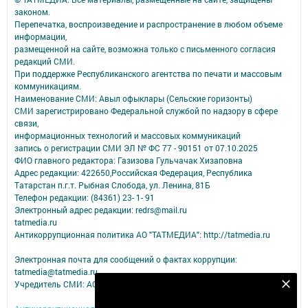
законом.
Перепечатка, воспроизведение и распространение в любом объеме
информации,
размещенной на сайте, возможна только с письменного согласия
редакций СМИ.
При поддержке Республиканского агентства по печати и массовым
коммуникациям.
Наименование СМИ: Авыл офыклары (Сельские горизонты)
СМИ зарегистрировано Федеральной службой по надзору в сфере
связи,
информационных технологий и массовых коммуникаций
запись о регистрации СМИ ЭЛ № ФС 77 - 90151 от 07.10.2025
ФИО главного редактора: Газизова Гульчачак Хизаповна
Адрес редакции: 422650,Российская Федерация, Республика
Татарстан п.г.т. Рыбная Слобода, ул. Ленина, 81Б
Телефон редакции: (84361) 23- 1- 91
Электронный адрес редакции: redrs@mail.ru
tatmedia.ru
Антикоррупционная политика АО "ТАТМЕДИА": http://tatmedia.ru
Электронная почта для сообщений о фактах коррупции:
tatmedia@tatmedia.ru
Учредитель СМИ: АО «ТАТМЕДИА»
Подпишитесь на наш телеграм канал