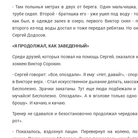
- Там полынья метрах в двух от берега. Один мальчишка,
трубе сидел. Второй - братишка его - уже ушел под воду - т
как был, в одежде залез в озеро, первого Виктор снял - 
второго из-под воды достал и тоже передал ребятам. Но о
Сергей Додосов.
«Я ПРОДОЛЖАЛ, КАК ЗАВЕДЕННЫЙ»
Среди друзей, которых позвал на помощь Сергей, оказался 
хоккею Виктор
Сорокин
.
- Сергей говорит: «Все, опоздали». Я ему: «Нет, давай!», - сп
в Викторе верх. - Стал искусственное дыхание делать, масс
Бесполезно. Зрачки закатаны. Тут еще люди подбежали и п
мучайся! Бесполезно. Опоздали». А я в
голове
только одно 
брошу». И качаю, и качаю.
Тренер не сдавался и безостановочно продолжал чередова
рот».
- Показалось, вздохнул пацан. Перевернул на колено, п