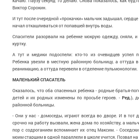
качаю. Паузу секунд 10 делаю. Снова показалось, как будто
Виктор Сорокин.
И тут после очередной «прокачки» мальчик задышал, сердце 
начал откашливаться от попавшей внутрь воды.
Спасители разорвали на ребенке мокрую одежду, сняли, и
куртку.
А тут и медики подоспели: кто-то из очевидцев успел п
Ребенка увезли в местную районную больницу, а оттуда 
реанимацию, а оттуда перевели в отделение пульмонологии.
МАЛЕНЬКИЙ СПАСАТЕЛЬ
Оказалось, что оба спасенных ребенка - родные братья-по
детей и их родных изменены по просьбе героев. -
Ред.
), 
районной больницы.
- Они у нас - домоседы, играют всегда во дворе. И в тот
срочно на работу вызвали, жена дома по хозяйству, а мальч
пор с содроганием вспоминает их отец Максим. - Соседск
моим старшим в одной параллели в школе учится. Позвал на 