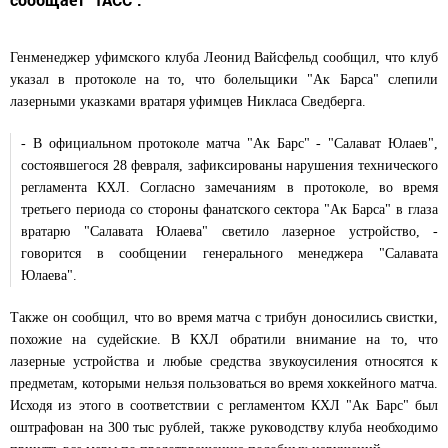
Генменеджер уфимского клуба Леонид Вайсфельд сообщил, что клуб
указал в протоколе на то, что болельщики "Ак Барса" слепили
лазерными указками вратаря уфимцев Никласа Сведберга.
- В официальном протоколе матча "Ак Барс" - "Салават Юлаев",
состоявшегося 28 февраля, зафиксированы нарушения технического
регламента КХЛ. Согласно замечаниям в протоколе, во время
третьего периода со стороны фанатского сектора "Ак Барса" в глаза
вратарю "Салавата Юлаева" светило лазерное устройство, -
говорится в сообщении генерального менеджера "Салавата
Юлаева".
Также он сообщил, что во время матча с трибун доносились свистки,
похожие на судейские. В КХЛ обратили внимание на то, что
лазерные устройства и любые средства звукоусиления относятся к
предметам, которыми нельзя пользоваться во время хоккейного матча.
Исходя из этого в соответствии с регламентом КХЛ "Ак Барс" был
оштрафован на 300 тыс рублей, также руководству клуба необходимо