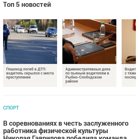
Топ 5 новостей
Пешеход погиб в ДТП:
Административные дела
Водите
водитель скрылся с места
по пьяным водителям в
с тяжк
преступления
Рыбно-Слободском
послед
районе
СПОРТ
В соревнованиях в честь заслуженного
работника физической культуры
Николая Гаврилова победила команда