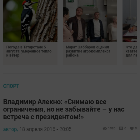
Погода в Татарстане 5
Марат Зяббаров оценил
Что дел
августа: умеренное тепло
развитие агрокомплекса
хватает
и ветер
района
для пен
СПОРТ
Владимир Алекно: «Снимаю все
ограничения, но не забывайте – у нас
встреча с президентом!»
автор,
18 апреля 2016 - 20:05
1085
0
0