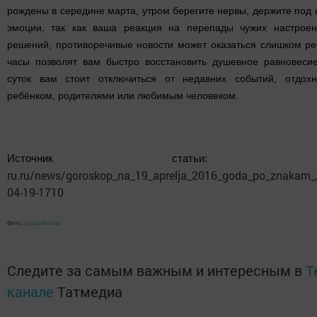
рождены в середине марта, утром берегите нервы, держите под 
эмоции, так как ваша реакция на перепады чужих настроен
решений, противоречивые новости может оказаться слишком ре
часы позволят вам быстро восстановить душевное равновеси
суток вам стоит отключиться от недавних событий, отдохн
ребёнком, родителями или любимым человеком.
Источник статьи
ru.ru/news/goroskop_na_19_aprelja_2016_goda_po_znakam_
04-19-1710
Фото:
ru.publika.md
Следите за самым важным и интересным в
T
канале
Татмедиа