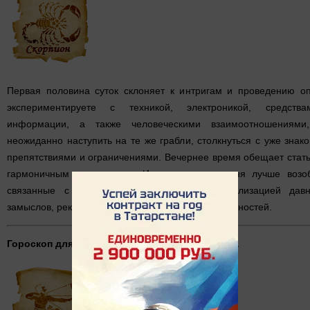
Первая половина суток склоняет к интригам и проведению о
экспериментируете с техникой, электроникой, средства
информации, а также человеческими взаимоотношениями,
неожиданно наступить на те же грабли, столкнуться с уже зна
препятствиями и ограничениями. Вечернее время обещает стать
гармоничным и приятным. Именно в конце дня лучше возоб
связанные с любовной жизнью, детьми, реализацией давн
замыслов, рекламой личных достижений и возможностей.
Гороскоп для Стрельца на 19 апреля 2016 года