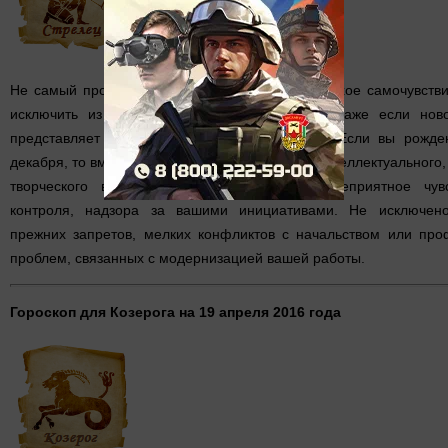
Не самый простой день для вас. Возможно плохое самочувств
исключить из списка дел новые начинания (даже если нов
представляет собой хорошо забытое старое). Если вы рожде
декабря, то вместе с последними отблесками интеллектуального
творческого вдохновения можете испытать неприятное чув
контроля, надзора за вашими инициативами. Не исключен
прежних запретов, мелких конфликтов с начальством или пр
проблем, связанных с модернизацией вашей работы.
Гороскоп для Козерога на 19 апреля 2016 года