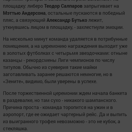
площадку: либеро
Теодор Салпаров
запрыгивает на
Мэттью Андерсона
, остальные пускаются в победный
пляс, а связующий
Александр
Бутько
лежит,
уткнувшись лицом в площадку, - захлестнули эмоции.
На несколько минут команда удаляется в потрибунные
помещения, а на церемонию награждения выходит уже
в золотых футболках с четырьмя звездочками: отныне
казанцы - рекордсмены Лиги чемпионов по числу
титулов. Обычно из суеверия такие майки
заготавливать заранее решаются немногие, но в
«Зените», видимо, были уверены в успехе.
После торжественной церемонии ждем начала банкета
в раздевалке, но там сухо - никакого шампанского.
Причина проста - команда торопится на ужин и в
аэропорт, где ее ожидает чартерный рейс. Да и выпить
из выигранного трофея невозможно - это не кубок, а
стекляшка.