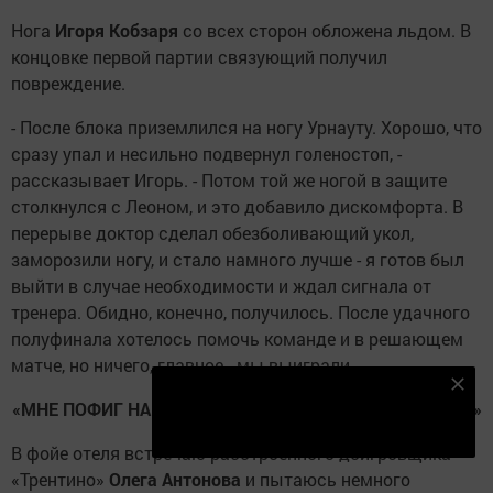
Нога
Игоря Кобзаря
со всех сторон обложена льдом. В
концовке первой партии связующий получил
повреждение.
- После блока приземлился на ногу Урнауту. Хорошо, что
сразу упал и несильно подвернул голеностоп, -
рассказывает Игорь. - Потом той же ногой в защите
столкнулся с Леоном, и это добавило дискомфорта. В
перерыве доктор сделал обезболивающий укол,
заморозили ногу, и стало намного лучше - я готов был
выйти в случае необходимости и ждал сигнала от
тренера. Обидно, конечно, получилось. После удачного
полуфинала хотелось помочь команде и в решающем
матче, но ничего, главное - мы выиграли.
Подпишитесь на наш телеграм канал
«МНЕ ПОФИГ НА МОЮ ИГРУ - МЫ УПУСТИЛИ «ЗОЛОТО»
Подписаться
В фойе отеля встречаю расстроенного доигровщика
«Трентино»
Олега Антонова
и пытаюсь немного