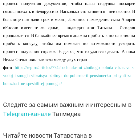
процесс получения документов, чтобы наша старушка поскорее
смогла поехать в Белоруссию. Насколько это затянется - неизвестно. В
больнице нам дали срок в месяц. Законное нахождение сына Андрея
в
России
имеет те же сроки, - подводит итог Татьяна. - История
продолжается. В ближайшее время я должна прибыть в посольство на
приём к консулу, чтобы им помогли по возможности ускорить
процесс получения справок. Надеюсь, что-то удастся сделать. А пока
Нелла Степановна зависла между двух стран.
фото
https://rep.ru/articles/7742-ochnulas-ot-zhutkogo-holoda-v-kanave-s-
vodoj-i-smogla-vibratsya-izbituyu-do-polusmerti-pensionerku-prinyali-za-
bomzha-i-ne-speshili-ej-pomogat/
Следите за самым важным и интересным в
Telegram-канале
Татмедиа
Читайте новости Татарстана в