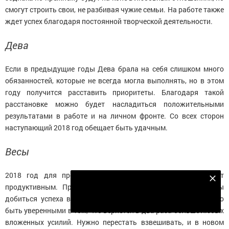
смогут строить свои, не разбивая чужие семьи. На работе также
ждет успех благодаря постоянной творческой деятельности.
Дева
Если в предыдущие годы Дева брала на себя слишком много
обязанностей, которые не всегда могла выполнять, но в этом
году получится расставить приоритеты. Благодаря такой
расстановке можно будет насладиться положительными
результатами в работе и на личном фронте. Со всех сторон
наступающий 2018 год обещает быть удачным.
Весы
2018 год для представителей этого знака зодиака будет
Подпишитесь на наш телеграм канал
продуктивным. Правда, придется много поработать, чтобы
Подписаться
добиться успеха в любой жизненной сфере. Но точно можно
быть уверенными в том, что вернется в два раза больше любых
вложенных усилий. Нужно перестать взвешивать, и в новом