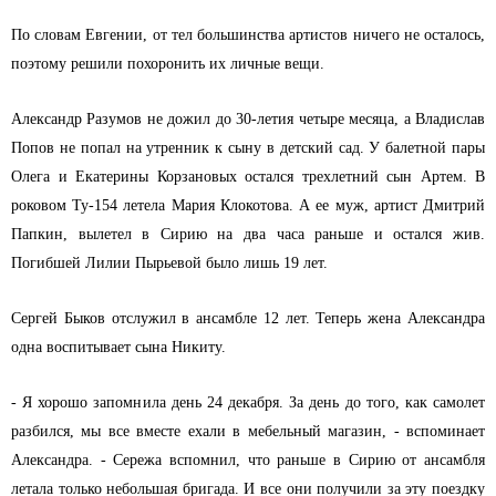
По словам Евгении, от тел большинства артистов ничего не осталось,
поэтому решили похоронить их личные вещи.
Александр Разумов не дожил до 30-летия четыре месяца, а Владислав
Попов не попал на утренник к сыну в детский сад. У балетной пары
Олега и Екатерины Корзановых остался трехлетний сын Артем. В
роковом Ту-154 летела Мария Клокотова. А ее муж, артист Дмитрий
Папкин, вылетел в Сирию на два часа раньше и остался жив.
Погибшей Лилии Пырьевой было лишь 19 лет.
Сергей Быков отслужил в ансамбле 12 лет. Теперь жена Александра
одна воспитывает сына Никиту.
- Я хорошо запомнила день 24 декабря. За день до того, как самолет
разбился, мы все вместе ехали в мебельный магазин, - вспоминает
Александра. - Сережа вспомнил, что раньше в Сирию от ансамбля
летала только небольшая бригада. И все они получили за эту поездку