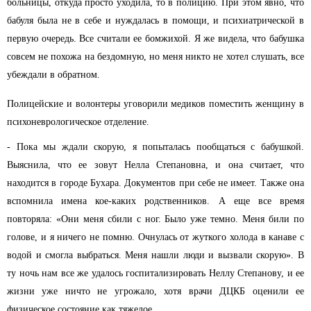
больницы, откуда просто уходила, то в полицию. При этом явно, что
бабуля была не в себе и нуждалась в помощи, и психиатрической в
первую очередь. Все считали ее бомжихой. Я же видела, что бабушка
совсем не похожа на бездомную, но меня никто не хотел слушать, все
убеждали в обратном.
Полицейские и волонтеры уговорили медиков поместить женщину в
психоневрологическое отделение.
- Пока мы ждали скорую, я попыталась пообщаться с бабушкой.
Выяснила, что ее зовут Нелла Степановна, и она считает, что
находится в городе
Бухара
. Документов при себе не имеет. Также она
вспомнила имена кое-каких родственников. А еще все время
повторяла: «Они меня сбили с ног. Было уже темно. Меня били по
голове
, и я ничего не помню. Очнулась от жуткого холода в канаве с
водой и смогла выбраться. Меня нашли люди и вызвали скорую». В
ту ночь нам все же удалось госпитализировать Неллу
Степанову
, и ее
жизни уже ничто не угрожало, хотя врачи ДЦКБ оценили ее
физическое состояние как тяжелое.