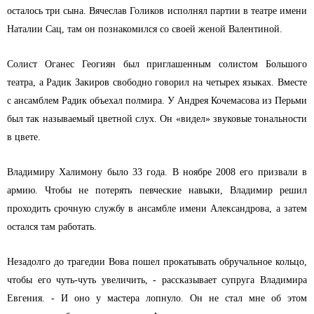
осталось три сына. Вячеслав Голиков исполнял партии в театре имени
Наталии Сац, там он познакомился со своей женой Валентиной.
Солист Оганес Геогиян был приглашенным солистом Большого
театра, а Радик Закиров свободно говорил на четырех языках. Вместе
с ансамблем Радик объехал полмира. У Андрея Кочемасова из Перьми
был так называемый цветной слух. Он «видел» звуковые тональности
в цвете.
Владимиру Халимону было 33 года. В ноябре 2008 его призвали в
армию. Чтобы не потерять певческие навыки, Владимир решил
проходить срочную службу в ансамбле имени Александрова, а затем
остался там работать.
Незадолго до трагедии Вова пошел прокатывать обручальное кольцо,
чтобы его чуть-чуть увеличить, - рассказывает супруга Владимира
Евгения. - И оно у мастера лопнуло. Он не стал мне об этом