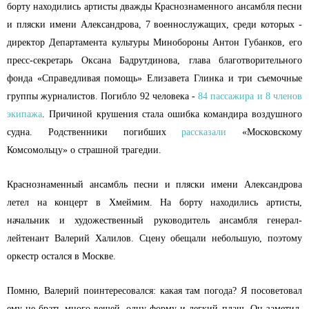
борту находились артисты дважды Краснознаменного ансамбля песни
и пляски имени Александрова, 7 военнослужащих, среди которых -
директор Департамента культуры Минобороны Антон Губанков, его
пресс-секретарь Оксана Бадрутдинова, глава благотворительного
фонда «Справедливая помощь» Елизавета Глинка и три съемочные
группы журналистов. Погибло 92 человека -
84 пассажира и 8 членов
экипажа
. Причиной крушения стала ошибка командира воздушного
судна. Родственники погибших
рассказали
«Московскому
Комсомольцу» о страшной трагедии.
Краснознаменный ансамбль песни и пляски имени Александрова
летел на концерт в Хмеймим. На борту находились артисты,
начальник и художественный руководитель ансамбля генерал-
лейтенант Валерий Халилов. Сцену обещали небольшую, поэтому
оркестр остался в Москве.
Помню, Валерий поинтересовался: какая там погода? Я посоветовал
ему не брать много вещей, одну форму и легкий плащ. Он заметил,