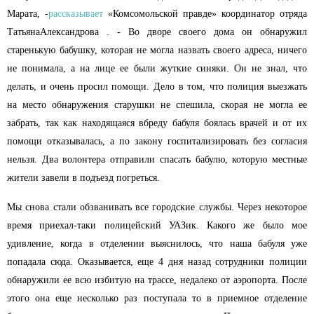
Марата, -
рассказывает
«Комсомольской правде» координатор отряда
Татьяна
Александрова
. - Во дворе своего дома он обнаружил
старенькую бабушку, которая не могла назвать своего адреса, ничего
не понимала, а на лице ее были жуткие синяки. Он не знал, что
делать, и очень просил помощи. Дело в том, что полиция выезжать
на место обнаружения старушки не спешила, скорая не могла ее
забрать, так как находящаяся в
бреду
бабуля боялась врачей и от их
помощи отказывалась, а по закону госпитализировать без согласия
нельзя.
Два волонтера отправили спасать бабулю, которую местные
жители завели в подъезд погреться.
Мы снова стали обзванивать все городские службы. Через некоторое
время приехал-таки полицейский УАЗик. Какого же было мое
удивление, когда в отделении выяснилось, что наша бабуля уже
попадала сюда. Оказывается, еще 4 дня назад сотрудники полиции
обнаружили ее всю избитую на трассе, недалеко от аэропорта. После
этого она еще несколько раз поступала то в приемное отделение