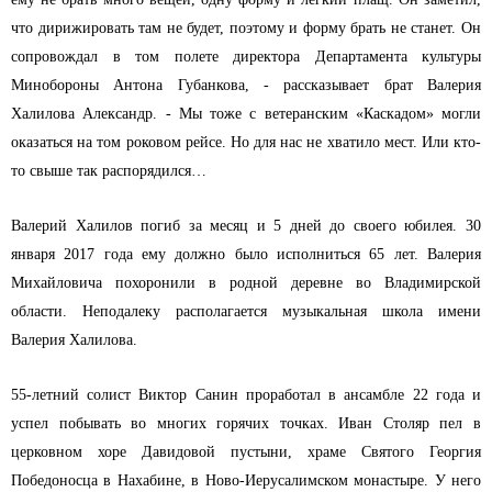
что дирижировать там не будет, поэтому и форму брать не станет. Он
сопровождал в том полете директора Департамента культуры
Минобороны Антона Губанкова, - рассказывает брат Валерия
Халилова Александр. - Мы тоже с ветеранским «Каскадом» могли
оказаться на том роковом рейсе. Но для нас не хватило мест. Или кто-
то свыше так распорядился…
Валерий Халилов погиб за месяц и 5 дней до своего юбилея. 30
января 2017 года ему должно было исполниться 65 лет. Валерия
Михайловича похоронили в родной деревне во Владимирской
области. Неподалеку располагается музыкальная школа имени
Валерия Халилова.
55-летний солист Виктор Санин проработал в ансамбле 22 года и
успел побывать во многих горячих точках. Иван Столяр пел в
церковном хоре Давидовой пустыни, храме Святого Георгия
Победоносца в Нахабине, в Ново-Иерусалимском монастыре. У него