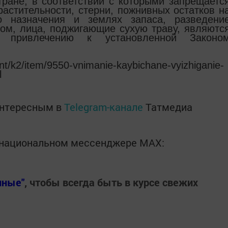
ране, в соответствии с которыми запрещаетс
растительности, стерни, пожнивных остатков н
го назначения и землях запаса, разведени
зом, лица, поджигающие сухую траву, являютс
 привлечению к установленной Законо
nt/k2/item/9550-vnimanie-kaybichane-vyizhiganie-
l
интересным в
Telegram-канале
Татмедиа
в национальном мессенджере MАХ:
нные"
, чтобы всегда быть в курсе свежих