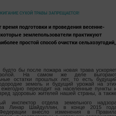
т время подготовки и проведения весенне-
некоторые землепользователи практикуют
иболее простой способ очистки сельхозугодий,
 будто бы после пожара новая трава ускоряе
я золой. На самом же деле выгораю
ьные остатки прошлых лет, то есть будущи
одородие земель и будущий урожай на эти
в ежегодно переходит на населенные пункты 
вред здоровью жителей нашей страны, а такж
ный инспектор отдела земельного надзор
зора Линар Шайдуллин, в конце 2015 год
 Федерации внесло изменения в Правил