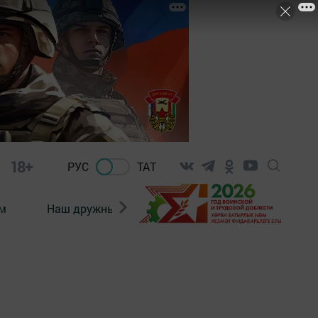
18+
РУС
ТАТ
м
Наш дружный коллектив
Документы