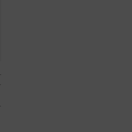
-
,
,