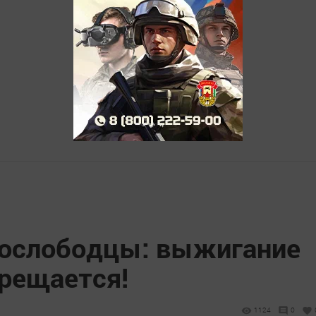
нослободцы: выжигание
прещается!
1124
0