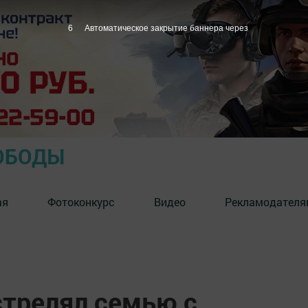
5
Автоматическое закрытие баннера через
ОБОДЫ
ая
Фотоконкурс
Видео
Рекламодателя
стрелял семью с