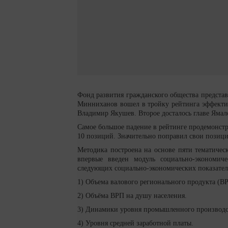
Фонд развития гражданского общества предста
Минниханов вошел в тройку рейтинга эффектив
Владимир Якушев. Второе досталось главе Яма
Самое большое падение в рейтинге продемонст
10 позиций. Значительно поправил свои позиции
Методика построена на основе пяти тематичес
впервые введен модуль социально-экономич
следующих социально-экономических показател
1) Объема валового регионального продукта (В
2) Объёма ВРП на душу населения.
3) Динамики уровня промышленного производс
4) Уровня средней заработной платы.