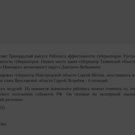
вляет Тринадцатый выпуск Рейтинга эффективности губернаторов. Руста
ности губернаторов. Первое место занял губернатор Тюменской област
ло-Ненецкого автономного округа Дмитрию Кобылкину.
рировал губернатор Новгородской области Сергей Митин, опустившись н
 глава Ярославской области Сергей Ястребов - 6 позиций.
ких модулей. Из новшеств нынешнего рейтинга можно отметить то, чт
еского положения субъектов РФ. Он основан на экспертной оценк
ей регионов:
РП).
тва.