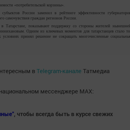
оимости «потребительской корзины».
 субъектов России заменил в рейтинге эффективности губернаторо
го самочувствия граждан регионов России.
е в Татарстане, показывают поддержку со стороны жителей нынешне
иннихановым. Одним из ключевых моментов для татарстанцев стало то
х условиях принял решение не сокращать многочисленные социальны
интересным в
Telegram-канале
Татмедиа
в национальном мессенджере MАХ:
нные"
, чтобы всегда быть в курсе свежих