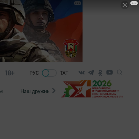
18+
РУС
ТАТ
м
Наш дружный коллектив
Документы