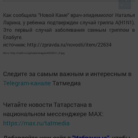
Как сообщила "Новой Каме" врач-эпидемиолог Наталья
Ларина, у ребенка подтвержден случай гриппа A(H1N1).
Это первый случай заболевания свиным гриппом в
Елабуге.
источник: http://zpravda.ru/novosti/item/22634
Фото: http://ria56.ru/uploads/images/4928921_0.jpg
Следите за самым важным и интересным в
Telegram-канале
Татмедиа
Читайте новости Татарстана в
национальном мессенджере MАХ:
https://max.ru/tatmedia
Добавляйте наш сайт в
"Избранные"
, чтобы