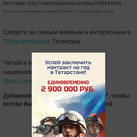
Источник: http://www.tatpressa.ru/news/24644.html
Фото: http://d1.stern.de/bilder/stern_5/politik/2015/KW15/0704_1260_maxsize_2048_1536.jpg
Следите за самым важным и интересным в
Telegram-канале
Татмедиа
Читайте новости Татарстана в
национальном мессенджере MАХ:
https://max.ru/tatmedia
Добавляйте наш сайт в
"Избранные"
, чтобы
всегда быть в курсе свежих новостей