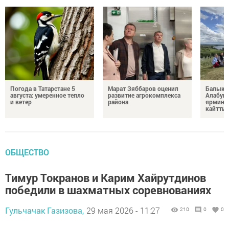
Погода в Татарстане 5
Марат Зяббаров оценил
Балыкб
августа: умеренное тепло
развитие агрокомплекса
Алабуга
и ветер
района
ярминк
кайтты
ОБЩЕСТВО
Тимур Токранов и Карим Хайрутдинов
победили в шахматных соревнованиях
Гульчачак Газизова,
29 мая 2026 - 11:27
210
0
0