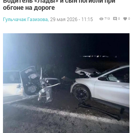
Водитель «Лады» и сын погибли при
обгоне на дороге
Гульчачак Газизова,
29 мая 2026 - 11:15
713
0
0