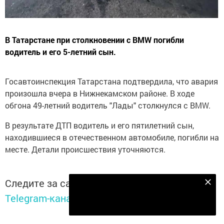
В Татарстане при столкновении с BMW погибли
водитель и его 5-летний сын.
Госавтоинспекция Татарстана подтвердила, что авария
произошла вчера в Нижнекамском районе. В ходе
обгона 49-летний водитель "Лады" столкнулся с BMW.
В результате ДТП водитель и его пятилетний сын,
находившиеся в отечественном автомобиле, погибли на
месте. Детали происшествия уточняются.
Следите за самым важным и интересным в
Подпишитесь на наш телеграм канал
Telegram-канале
Татмедиа
Подписаться