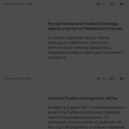
13 апреля 2018, 10:35
811
0
0
Руслан Сапаров из Рыбной Слободы
принял участие на Чемпионате России
С начале апреля в городе Пенза
проходил Чемпионат России по
настольному теннису среди лиц с
повреждениями опорно-двигательного
аппарата.
13 апреля 2018, 08:31
783
0
0
Новости Рыбно-Слободского ЗАГСа
В марте в отделе ЗАГС исполнительного
комитета Рыбно-Слободского района
зарегистрировано рождение 14
малышей: 9 мальчиков и 5 девочек. Из
них 3 детей родились в семьях первыми,