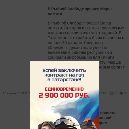
В Рыбной Слободе прошел Марш
памяти
В Рыбной Слободе прошел Марш
памяти. Эта одна из самых почитаемых
и важных патриотических традиций. В
Татарстане эта работа была основана в
начале 80-х годов. Следопыты
«Снежного десанта», студенты
выезжали в районы республики и
собирали информацию для «Книги
Памяти». А сегодня активисты Марша
памяти возвращают доброе имя солдат
до сих...
13 апреля 2018, 08:13
766
0
0
Наше интервью с главным врачом
Рыбно-Слободской центральной
районной больницы Мансуром
Китаевым: