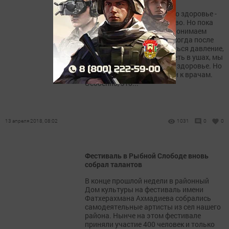
Мы привыкли говорить, что здоровье -
это самое главное богатство. Но пока
молодые, мы не до конца понимаем
ценность этих слов. А вот когда после
сорока начинает подниматься давление,
болеть спина, голова, шуметь в ушах, мы
начинаем задумываться о здоровье. Но
даже тогда не спешим идти к врачам.
Особенно, это...
13 апреля 2018, 08:02
1031
0
0
Фестиваль в Рыбной Слободе вновь
собрал талантов
В конце прошлой недели в районный
Дом культуры на фестиваль имени
Фатхерахмана Ахмадиева собрались
самодеятельные артисты из сел нашего
района. Нынче на этом фестивале
приняли участие 400 человек и только