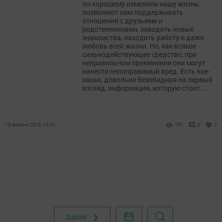
по-хорошему изменили нашу жизнь:
позволяют нам поддерживать
отношения с друзьями и
родственниками, заводить новые
знакомства, находить работу и даже
любовь всей жизни. Но, как всякое
сильнодействующее средство, при
неправильном применении они могут
нанести непоправимый вред. Есть кое-
какая, довольно безобидная на первый
взгляд, информация, которую стоит...
13 апреля 2018, 06:51
781
0
0
Далее ❯