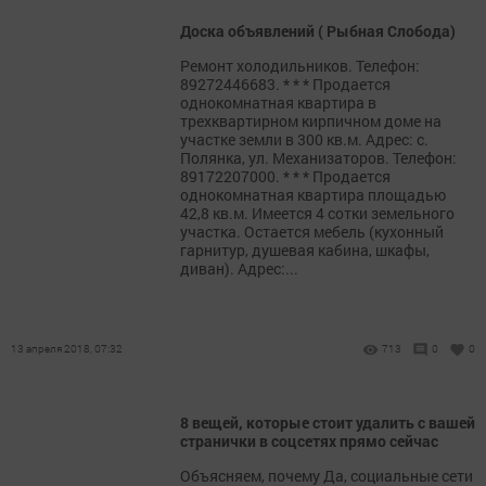
Доска объявлений ( Рыбная Слобода)
Ремонт холодильников. Телефон:
89272446683. * * * Продается
однокомнатная квартира в
трехквартирном кирпичном доме на
участке земли в 300 кв.м. Адрес: с.
Полянка, ул. Механизаторов. Телефон:
89172207000. * * * Продается
однокомнатная квартира площадью
42,8 кв.м. Имеется 4 сотки земельного
участка. Остается мебель (кухонный
гарнитур, душевая кабина, шкафы,
диван). Адрес:...
13 апреля 2018, 07:32
713
0
0
8 вещей, которые стоит удалить с вашей
странички в соцсетях прямо сейчас
Объясняем, почему Да, социальные сети