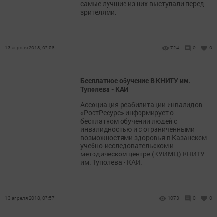
самые лучшие из них выступали перед
зрителями.
13 апреля 2018, 07:58
724
0
0
Бесплатное обучение В КНИТУ им.
Туполева - КАИ
Ассоциация реабилитации инвалидов
«РостРесурс» информирует о
бесплатном обучении людей с
инвалидностью и с ограниченными
возможностями здоровья в Казанском
учебно-исследовательском и
методическом центре (КУИМЦ) КНИТУ
им. Туполева - КАИ.
13 апреля 2018, 07:57
1073
0
0