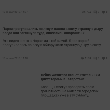
13 апреля 2018, 11:37
794
0
0
Парни прогуливались по лесу и нашли в снегу странную дыру.
Когда они заглянули туда, оказались ошарашены!
Это видео снято в Норвегии этой зимой. Двое парней
прогуливались по лесу и обнаружили странную дыру в снегу.
13 апреля 2018, 11:10
1100
0
0
Лейла Фазлеева станет «тотальным
диктатором» в Татарстане
Казанцы смогут проверить свою
грамотность на более 20 городских
площадках уже в эту субботу.