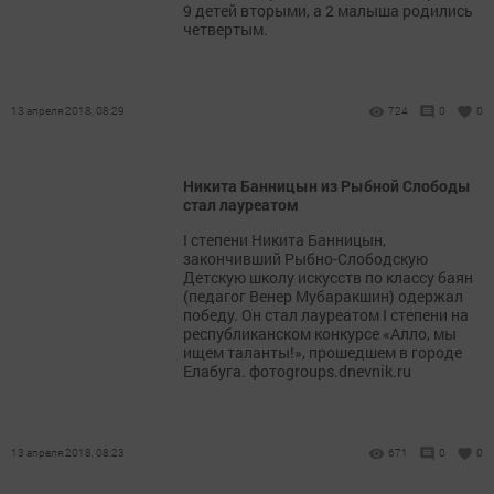
9 детей вторыми, а 2 малыша родились
четвертым.
13 апреля 2018, 08:29
724
0
0
Никита Банницын из Рыбной Слободы
стал лауреатом
I степени Никита Банницын,
закончивший Рыбно-Слободскую
Детскую школу искусств по классу баян
(педагог Венер Мубаракшин) одержал
победу. Он стал лауреатом I степени на
республиканском конкурсе «Алло, мы
ищем таланты!», прошедшем в городе
Елабуга. фотоgroups.dnevnik.ru
13 апреля 2018, 08:23
671
0
0