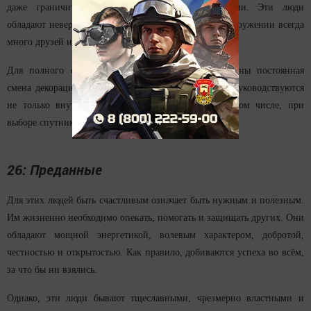
даже граничит с экстрасенсорными способностями. Эти люди
обладают невероятным магнетизмом, поэтому в их окружении всегда
много друзей и почитателей.
Для полного счастья рожденным 25-го числа нужны постоянная
смена декораций и поменьше забот. При этом они руководствуются
не только внутренним чутьем, но и разумом. В том числе, при
выборе спутника жизни.
26: Преданные
Для этих людей быть счастливым означает быть нужным и полезным.
Им жизненно необходимо опекать, помогать и защищать других. Они
обладают мощной энергетикой, волевым характером, добротой,
честностью и открытостью. Как правило, добиваются успеха во всём,
за что бы ни взялись.
Однако, эти люди бывают тщеславными, чрезмерно властными и