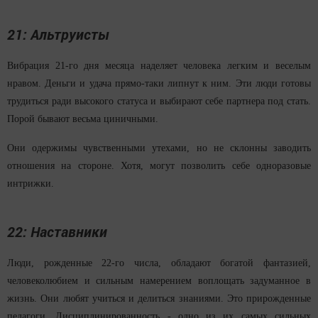
21: Альтруисты
Вибрация 21-го дня месяца наделяет человека легким и веселым
нравом. Деньги и удача прямо-таки липнут к ним. Эти люди готовы
трудиться ради высокого статуса и выбирают себе партнера под стать.
Порой бывают весьма циничными.
Они одержимы чувственными утехами, но не склонны заводить
отношения на стороне. Хотя, могут позволить себе одноразовые
интрижки.
22: Наставники
Люди, рожденные 22-го числа, обладают богатой фантазией,
человеколюбием и сильным намерением воплощать задуманное в
жизнь. Они любят учиться и делиться знаниями. Это прирожденные
педагоги. Дисциплинированность - одно из их самых сильных