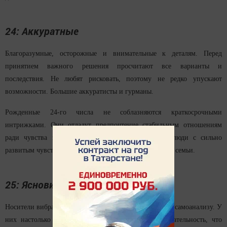
24: Аккуратные
Благоразумные, осторожные и внимательные к деталям. Перед
принятием важного решения просчитают все варианты и
последствия. Не любят рисковать, поэтому не редко упускают
возможности. Большие аккуратисты и гурманы.
Рожденные 24-го числа не соблазняются краткосрочными
интрижками. Они отдадут предпочтение стабильным отношениям
ради чувства защищенности и уверенности. Это люди с сильно
развитым чувством долга, надежный тыл для друзей и семьи.
25: Ясновидящие
Носители вибрации 25-го числа склонны к глубокому самоанализу. У
них настолько сильно развита интуиция и проницательность, что