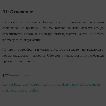
31: Отважные
Смельчаки и сорвиголовы. Никогда не упустят возможность изменить
свою жизнь к лучшему. Если уж взялись за дело, доведут его до
совершенства. Работают на статус, выкладываются на все 100 и того
же требуют от окружающих.
Не терпят однообразия и уныния, поэтому с головой погружаются в
новые знакомства и проекты. Обожают путешествовать и не бояться
прыгать выше головы.
фото
amorez.com
http://elabuga-rt.ru/news/politika/chislo-rozhdeniya-predveshchaet-sudbu-
cheloveka-a-kogda-rodilsya-ty