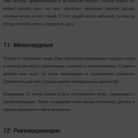
Они честны, прямолинейны и не выносят интриг. Пускай порой это
играет против них, но зато «десяток» окружают верные друзья,
готовые встать за них горой. У этих людей много амбиций, но они не
всегда способы четко определить цель.
11: Милосердные
Чуткие и тактичные люди. Они тщательно взвешивают каждое слово
и никогда не лезут с ненужными советами и наставлениями. С самого
детства они идут по пути милосердия и внутреннего развития.
Духовность для них гораздо важнее материальных ценностей.
Рожденные 11 числа имеют острое интуитивное чутье, граничащее с
экстрасенсорным. Часто посвящают свою жизнь служению другим и
хорошо реализуют себя в медицине.
12: Революционеры