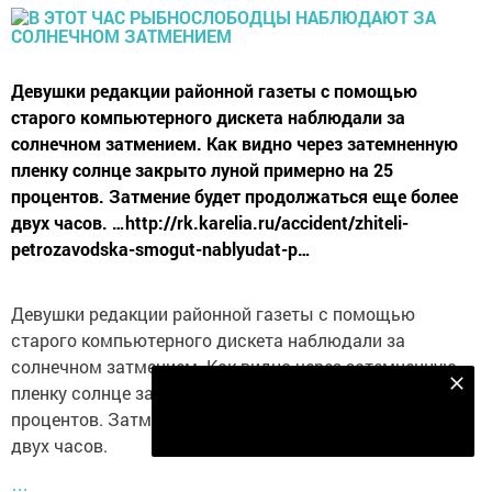
Девушки редакции районной газеты с помощью
старого компьютерного дискета наблюдали за
солнечном затмением. Как видно через затемненную
пленку солнце закрыто луной примерно на 25
процентов. Затмение будет продолжаться еще более
двух часов. …http://rk.karelia.ru/accident/zhiteli-
petrozavodska-smogut-nablyudat-p…
Девушки редакции районной газеты с помощью
старого компьютерного дискета наблюдали за
солнечном затмением. Как видно через затемненную
Подпишитесь на наш телеграм канал
пленку солнце закрыто луной примерно на 25
процентов. Затмение будет продолжаться еще более
Подписаться
двух часов.
…