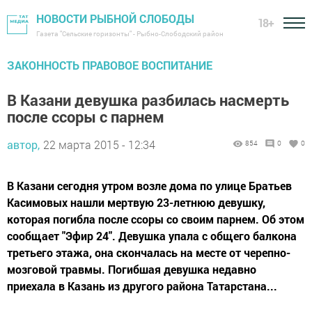
НОВОСТИ РЫБНОЙ СЛОБОДЫ
18+
Газета "Сельские горизонты" - Рыбно-Слободский район
ЗАКОННОСТЬ ПРАВОВОЕ ВОСПИТАНИЕ
В Казани девушка разбилась насмерть
после ссоры с парнем
автор,
22 марта 2015 - 12:34
854
0
0
В Казани сегодня утром возле дома по улице Братьев
Касимовых нашли мертвую 23-летнюю девушку,
которая погибла после ссоры со своим парнем. Об этом
сообщает "Эфир 24". Девушка упала с общего балкона
третьего этажа, она скончалась на месте от черепно-
мозговой травмы. Погибшая девушка недавно
приехала в Казань из другого района Татарстана...