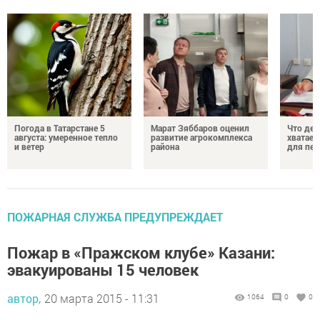
Погода в Татарстане 5
Марат Зяббаров оценил
Что дел
августа: умеренное тепло
развитие агрокомплекса
хватает
и ветер
района
для пен
ПОЖАРНАЯ СЛУЖБА ПРЕДУПРЕЖДАЕТ
Пожар в «Пражском клубе» Казани:
эвакуированы 15 человек
автор,
20 марта 2015 - 11:31
1064
0
0