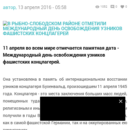
автор,
13 апреля 2016 - 05:58
1052
0
0
11 апреля во всем мире отмечается памятная дата -
Международный день освобождения узников
фашистских концлагерей.
Она установлена в память об интернациональном восстании
узников концлагеря Бухенвальд, произошедшем 11 апреля 1945
года. Концлагеря - это места заключения больших масс людей,
помещенных туда по политическим, социальным, расовым,
Подпишитесь на наш телеграм канал
религиозным и иным признакам. Широкое распространение они
Подписаться
получили в годы Второй мировой войны и были расположены,
как в самой фашистской Германии, так и на оккупированных ею
территориях.