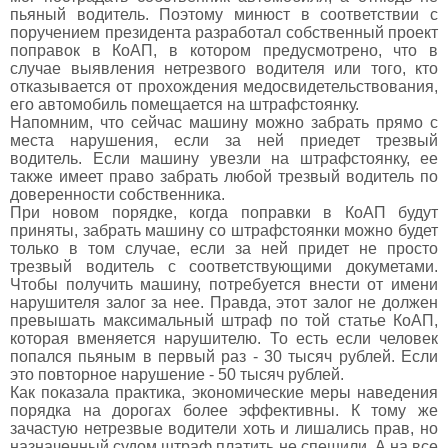
пьяный водитель. Поэтому минюст в соответствии с
поручением президента разработал собственный проект
поправок в КоАП, в котором предусмотрено, что в
случае выявления нетрезвого водителя или того, кто
отказывается от прохождения медосвидетельствования,
его автомобиль помещается на штрафстоянку.
Напомним, что сейчас машину можно забрать прямо с
места нарушения, если за ней приедет трезвый
водитель. Если машину увезли на штрафстоянку, ее
также имеет право забрать любой трезвый водитель по
доверенности собственника.
При новом порядке, когда поправки в КоАП будут
приняты, забрать машину со штрафстоянки можно будет
только в том случае, если за ней придет не просто
трезвый водитель с соответствующими докуметами.
Чтобы получить машину, потребуется внести от имени
нарушителя залог за нее. Правда, этот залог не должен
превышать максимальный штраф по той статье КоАП,
которая вменяется нарушителю. То есть если человек
попался пьяным в первый раз - 30 тысяч рублей. Если
это повторное нарушение - 50 тысяч рублей.
Как показала практика, экономические меры наведения
порядка на дорогах более эффективны. К тому же
зачастую нетрезвые водители хоть и лишались прав, но
назначенный судом штраф платить не спешили. А на все