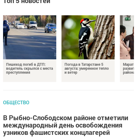
Топ 5 новостей
Пешеход погиб в ДТП:
Погода в Татарстане 5
Марат З
водитель скрылся с места
августа: умеренное тепло
развити
преступления
и ветер
района
ОБЩЕСТВО
В Рыбно-Слободском районе отметили
международный день освобождения
узников фашистских концлагерей