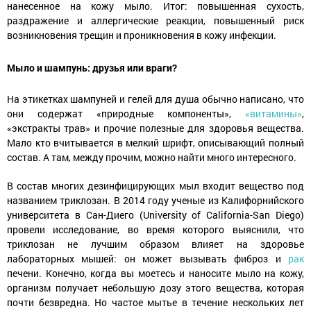
нанесенное на кожу мыло. Итог: повышенная сухость,
раздражение и аллергические реакции, повышенный риск
возникновения трещин и проникновения в кожу инфекции.
Мыло и шампунь: друзья или враги?
На этикетках шампуней и гелей для душа обычно написано, что
они содержат «природные компоненты»,
«витамины»
,
«экстракты трав» и прочие полезные для здоровья вещества.
Мало кто вчитывается в мелкий шрифт, описывающий полный
состав. А там, между прочим, можно найти много интересного.
В состав многих дезинфицирующих мыл входит вещество под
названием триклозан. В 2014 году ученые из Калифорнийского
университета в Сан-Диего (University of California-San Diego)
провели исследование, во время которого выяснили, что
триклозан не лучшим образом влияет на здоровье
лабораторных мышей: он может вызывать фиброз и
рак
печени. Конечно, когда вы моетесь и наносите мыло на кожу,
организм получает небольшую дозу этого вещества, которая
почти безвредна. Но частое мытье в течение нескольких лет