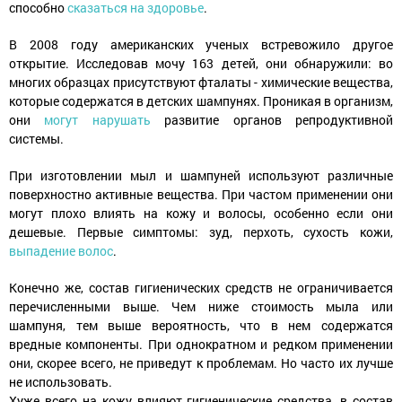
способно
сказаться на здоровье
.
В 2008 году американских ученых встревожило другое
открытие. Исследовав мочу 163 детей, они обнаружили: во
многих образцах присутствуют фталаты - химические вещества,
которые содержатся в детских шампунях. Проникая в организм,
они
могут нарушать
развитие органов репродуктивной
системы.
При изготовлении мыл и шампуней используют различные
поверхностно активные вещества. При частом применении они
могут плохо влиять на кожу и волосы, особенно если они
дешевые. Первые симптомы: зуд, перхоть, сухость кожи,
выпадение волос
.
Конечно же, состав гигиенических средств не ограничивается
перечисленными выше. Чем ниже стоимость мыла или
шампуня, тем выше вероятность, что в нем содержатся
вредные компоненты. При однократном и редком применении
они, скорее всего, не приведут к проблемам. Но часто их лучше
не использовать.
Хуже всего на кожу влияют гигиенические средства, в состав