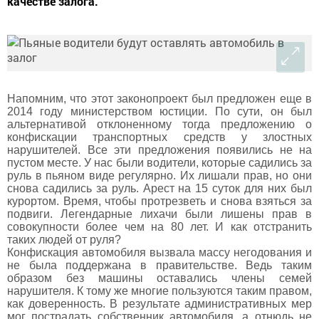
качестве залога.
Напомним, что этот законопроект был предложен еще в
2014 году министерством юстиции. По сути, он был
альтернативой отклоненному тогда предложению о
конфискации транспортных средств у злостных
нарушителей. Все эти предложения появились не на
пустом месте. У нас были водители, которые садились за
руль в пьяном виде регулярно. Их лишали прав, но они
снова садились за руль. Арест на 15 суток для них был
курортом. Время, чтобы протрезветь и снова взяться за
подвиги. Легендарные лихачи были лишены прав в
совокупности более чем на 80 лет. И как отстранить
таких людей от руля?
Конфискация автомобиля вызвала массу негодования и
не была поддержана в правительстве. Ведь таким
образом без машины оставались члены семей
нарушителя. К тому же многие пользуются таким правом,
как доверенность. В результате административных мер
мог пострадать собственник автомобиля, а отнюдь не