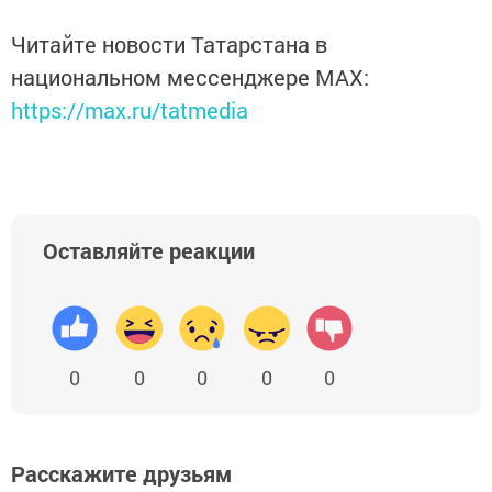
Читайте новости Татарстана в
национальном мессенджере MАХ:
https://max.ru/tatmedia
Оставляйте реакции
0
0
0
0
0
Расскажите друзьям