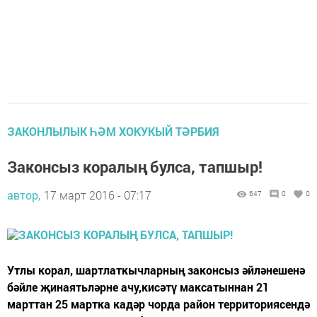
ЗАКОНЛЫЛЫК ҺӘМ ХОКУКЫЙ ТӘРБИЯ
Законсыз коралың булса, тапшыр!
автор,
17 март 2016 - 07:17
647
0
0
Утлы корал, шартлаткычларның законсыз әйләнешенә
бәйле җинаятьләрне ачу,кисәтү максатыннан 21
марттан 25 мартка кадәр чорда район территориясендә