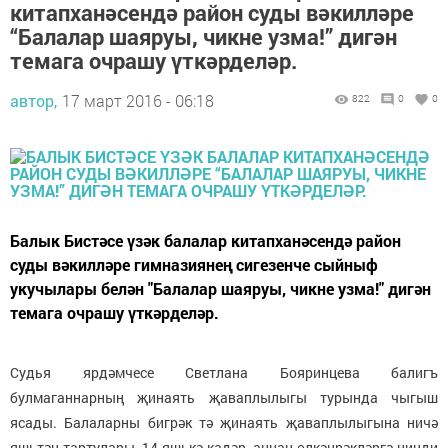
китапханәсендә район суды вәкилләре
“Балалар шаяруы, чикне узма!” дигән
темага очрашу үткәрделәр.
автор,
17 март 2016 - 06:18
822
0
0
Балык Бистәсе үзәк балалар китапханәсендә район
суды вәкилләре гимназиянең сигезенче сыйныф
укучылары белән "Балалар шаяруы, чикне узма!" дигән
темага очрашу үткәрделәр.
Судья ярдәмчесе Светлана Бояринцева балигъ
булмаганнарның җинаять җаваплылыгы турында чыгыш
ясады. Балаларны бигрәк тә җинаять җаваплылыгына ничә
яшьтән тартулары, 14 яшькә кадәр, аннан өлкәнрәкләргә нинди