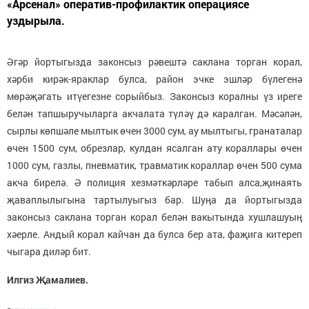
«Арсенал» оператив-профилактик операциясе
уздырыла.
Әгәр йортыгызда законсыз рәвештә саклана торган корал,
хәрби кирәк-яраклар булса, район эчке эшләр бүлегенә
мөрәҗәгать итүегезне сорыйбыз. Законсыз коралны үз иреге
белән тапшыручыларга акчалата түләү дә каралган. Мәсәлән,
сырлы көпшәле мылтык өчен 3000 сум, ау мылтыгы, гранаталар
өчен 1500 сум, обрезлар, кулдан ясалган ату кораллары өчен
1000 сум, газлы, пневматик, травматик кораллар өчен 500 сума
акча бирелә. Ә полиция хезмәткәрләре табып алса,җинаять
җаваплылыгына тартылуыгыз бар. Шуңа да йортыгызда
законсыз саклана торган корал белән вакытында хушлашуың
хәерле. Андый корал кайчан да булса бер ата, фаҗига китереп
чыгара диләр бит.
Илгиз Җамалиев.