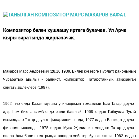
Композитор белән хушлашу иртәгә булачак. Ул Арча
кыры зиратында җирләнәчәк.
Макаров Марс Андреевич (28.10.1939, Билəр (хəзерге Нурлат) районының
Чурабатыр авылы) - баянист, композитор, Татарстанның атказанган
сәнгать эшлеклесе (1987).
1962 нче елда Казан музыка училищесын тәмамлый һәм Татар дəүлəт
җыр һəм бию ансамблендə эшли башлый. 1968 елдан Габдулла Тукай
исемендәге Татар дәүләт филармониясендә, 1977 елдан Башкорт дәүләт
филармониясендә, 1978 елдан Муса Җәлил исемендәге Татар дәүләт
опера һәм балет театрында концертмейстер булып эшли. 1982 елдан