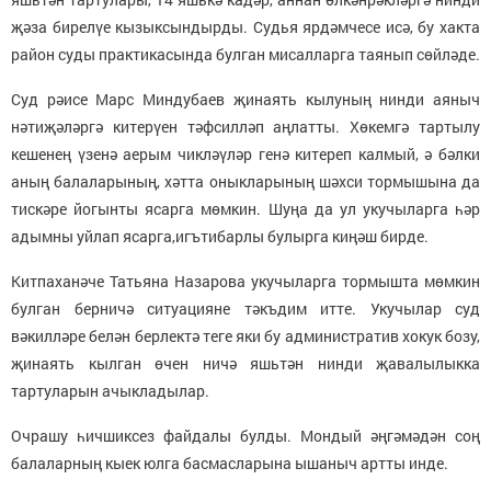
җәза бирелүе кызыксындырды. Судья ярдәмчесе исә, бу хакта
район суды практикасында булган мисалларга таянып сөйләде.
Суд рәисе Марс Миндубаев җинаять кылуның нинди аяныч
нәтиҗәләргә китерүен тәфсилләп аңлатты. Хөкемгә тартылу
кешенең үзенә аерым чикләүләр генә китереп калмый, ә бәлки
аның балаларының, хәтта оныкларының шәхси тормышына да
тискәре йогынты ясарга мөмкин. Шуңа да ул укучыларга һәр
адымны уйлап ясарга,игътибарлы булырга киңәш бирде.
Китпаханәче Татьяна Назарова укучыларга тормышта мөмкин
булган берничә ситуацияне тәкъдим итте. Укучылар суд
вәкилләре белән берлектә теге яки бу административ хокук бозу,
җинаять кылган өчен ничә яшьтән нинди җавалылыкка
тартуларын ачыкладылар.
Очрашу һичшиксез файдалы булды. Мондый әңгәмәдән соң
балаларның кыек юлга басмасларына ышаныч артты инде.