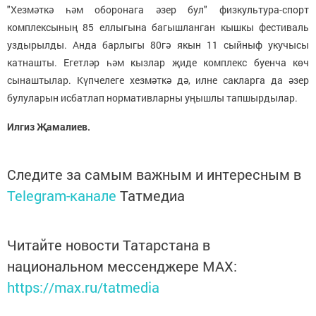
"Хезмәткә һәм оборонага әзер бул" физкультура-спорт
комплексының 85 еллыгына багышланган кышкы фестиваль
уздырылды. Анда барлыгы 80гә якын 11 сыйныф укучысы
катнашты. Егетләр һәм кызлар җиде комплекс буенча көч
сынаштылар. Күпчелеге хезмәткә дә, илне сакларга да әзер
булуларын исбатлап нормативларны уңышлы тапшырдылар.
Илгиз Җамалиев.
Следите за самым важным и интересным в
Telegram-канале
Татмедиа
Читайте новости Татарстана в
национальном мессенджере MАХ:
https://max.ru/tatmedia