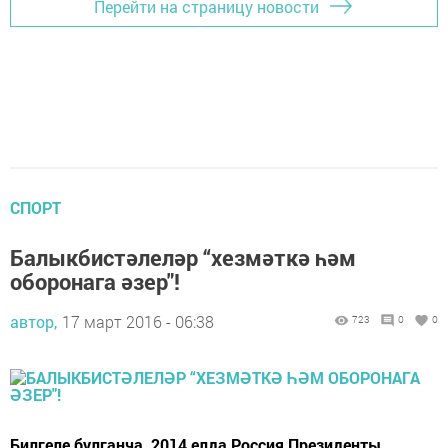
Перейти на страницу новости
СПОРТ
Балыкбистәлеләр “хезмәткә һәм
оборонага әзер"!
автор,
17 март 2016 - 06:38
723
0
0
Билгеле булганча, 2014 елда Россия Президенты