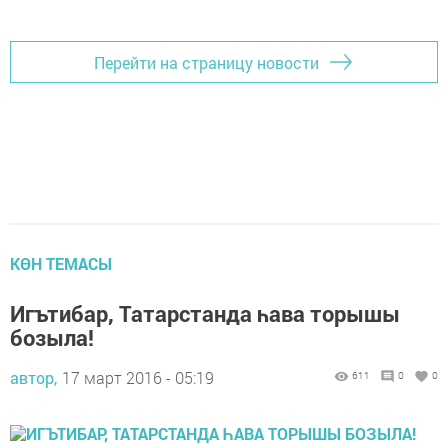
Перейти на страницу новости
КӨН ТЕМАСЫ
Игътибар, Татарстанда һава торышы
бозыла!
автор,
17 март 2016 - 05:19
611
0
0