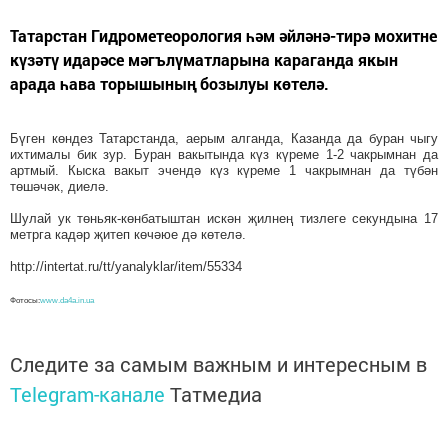
Татарстан Гидрометеорология һәм әйләнә-тирә мохитне
күзәтү идарәсе мәгълүматларына караганда якын
арада һава торышының бозылуы көтелә.
Бүген көндез Татарстанда, аерым алганда, Казанда да буран чыгу
ихтималы бик зур. Буран вакытында күз күреме 1-2 чакрымнан да
артмый. Кыска вакыт эчендә күз күреме 1 чакрымнан да түбән
төшәчәк, диелә.
Шулай ук төньяк-көнбатыштан искән җилнең тизлеге секундына 17
метрга кадәр җитеп көчәюе дә көтелә.
http://intertat.ru/tt/yanalyklar/item/55334
Фотосы:
www.da4a.in.ua
Следите за самым важным и интересным в
Telegram-канале
Татмедиа