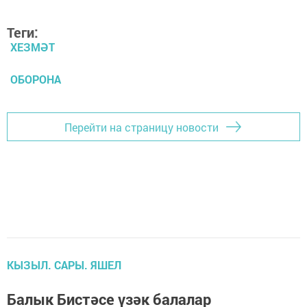
Теги:
ХЕЗМӘТ
ОБОРОНА
Перейти на страницу новости
КЫЗЫЛ. САРЫ. ЯШЕЛ
Балык Бистәсе үзәк балалар