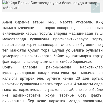
Аның беренче этабы 14-25 мартта үткәрелә. Киң
җәмәгатьчелекне наркотикларның законсыз
әйләнешенә каршы торуга, аларны медицинадан тыш
максатларда куллануны профилактикалауга тарту,
наркотиклар кертү каналларын ачыклап ябу акциянең
төп максаты булып тора. Шулай ук балигъ булмаган
үсмерләрне наркотикларга бәйле җинаятьләргә тарту
фактларын ачыклауга җитди игътибар биреләчәк.
Соңгы елларда районыбызда наркотиклар
кулланучыларның кимүе күзәтелсә дә тынычланып
калырга иртәрәк әле. Бүгенге көндә 20 дән артык
наркотик кулланучы исәптә тора икән. Агымдагы елда
гына да наркотикларның законсыз әйләнешенә бәйле
ике административ хокук тәртибе бозу факты
ачыкланган. Бер кеше наркотик матдә саклаганы,