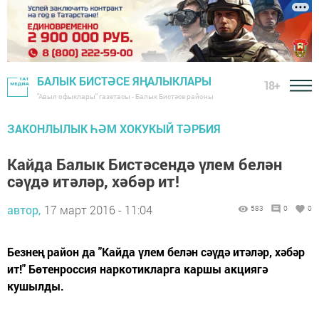
БАЛЫК БИСТӘСЕ ЯҢАЛЫКЛАРЫ
18+
"Авыл офыклары" газетасы - Балык Бистәсе районы
ЗАКОНЛЫЛЫК ҺӘМ ХОКУКЫЙ ТӘРБИЯ
Кайда Балык Бистәсендә үлем белән
сәүдә итәләр, хәбәр ит!
автор,
17 март 2016 - 11:04
583
0
0
Безнең район да "Кайда үлем белән сәүдә итәләр, хәбәр
ит!" Бөтенроссия наркотикларга каршы акциягә
кушылды.