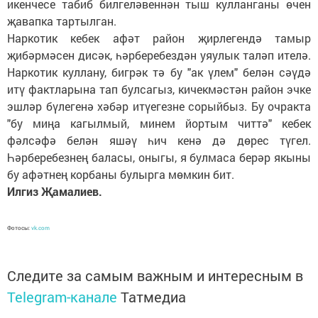
икенчесе табиб билгеләвеннән тыш кулланганы өчен
җавапка тартылган.
Наркотик кебек афәт район җирлегендә тамыр
җибәрмәсен дисәк, һәрберебездән уяулык таләп ителә.
Наркотик куллану, бигрәк тә бу "ак үлем" белән сәүдә
итү фактларына тап булсагыз, кичекмәстән район эчке
эшләр бүлегенә хәбәр итүегезне сорыйбыз. Бу очракта
"бу миңа кагылмый, минем йортым читтә" кебек
фәлсәфә белән яшәү һич кенә дә дөрес түгел.
Һәрберебезнең баласы, оныгы, я булмаса берәр якыны
бу афәтнең корбаны булырга мөмкин бит.
Илгиз Җамалиев.
Фотосы:
vk.com
Следите за самым важным и интересным в
Telegram-канале
Татмедиа