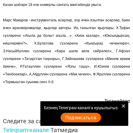
Казан шәһәре 18 нче номерлы сәнгать мәктәбендә укыта.
Марс Макаров - инструменталь әсәрләр, хор өчен язылган әсәрләр, баян
өчен аранжировкалар, җырлар авторы. Иң танылган җырлары: Х.Туфан
сүзләренә «Агыла да болыт агыла…», «Киек казлар», «Юксындырсаң,
нишләрмен?», К.Булатова сүзләренә «Кыңгырау чәчәкләре»,
З.Насыйбуллин сүзләренә «Кара шәле килә сөйрәлеп», Г.Афзал
сүзләренә «Татарстан таңнары», Г.Зәйнашева сүзләренә «Минем иркәм
биюче», Р.Гатауллин сүзләренә «Язгы ташу», И.Юзеев сүзләренә
«Төнбоеклар», А.Абдуллин сүзләренә «Мәк чәчәге», Ф.Яруллин сүзләренә
«Тормыштан суынма син» һ.б.
Туганайлар
Безнең Телеграм каналга кушылыгыз
Подписаться
Следите за самым важным и интересным в
Telegram-канале
Татмедиа