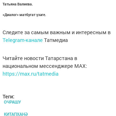
Татьяна Валиева.
«Диалог» матбугат үзәге.
Следите за самым важным и интересным в
Telegram-канале
Татмедиа
Читайте новости Татарстана в
национальном мессенджере MАХ:
https://max.ru/tatmedia
Теги:
ОЧРАШУ
КИТАПХАНӘ