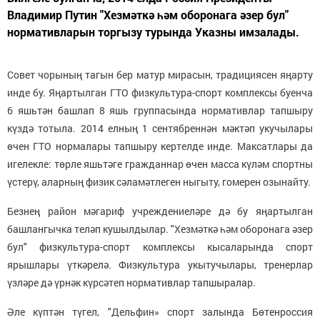
Владимир Путин "Хезмәткә һәм оборонага әзер бул"
нормативларын торгызу турында Указны имзалады.
Совет чорының тагын бер матур мирасын, традициясен яңарту
инде бу. Яңартылган ГТО физкультура-спорт комплексы буенча
6 яшьтән башлап 8 яшь группасында нормативлар тапшыру
күздә тотыла. 2014 елның 1 сентябреннән мәктәп укучылары
өчен ГТО нормалары тапшыру кертелде инде. Максатлары да
игелекле: төрле яшьтәге гражданнар өчен масса күләм спортны
үстерү, аларның физик сәламәтлеген ныгыту, гомерен озынайту.
Безнең район мәгариф учреждениеләре дә бу яңартылган
башлангычка теләп кушылдылар. "Хезмәткә һәм оборонага әзер
бул" физкультура-спорт комплексы кысаларында спорт
ярышлары үткәрелә. Физкультура укытучылары, тренерлар
үзләре дә үрнәк күрсәтеп нормативлар тапшыралар.
Әле күптән түгел, "Дельфин» спорт залында Бөтенроссия