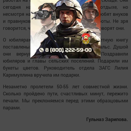
сегодня находятся на заслуженном отдыхе, но
несмотря на это, держат свое хозяйство. Любят внуков
и правнуков. «Мы никогда не боялись работы. Не зря
говорится, что труд украшает человека», - говорят они.
О юбилярах рассказано, подписи в Почетную книгу
поставлены. Их пригласили станцевать вальс. Душой
они вернулись в годы молодости. Поздравили
юбиляров и главы сельских поселений. Подарили им
букеты цветов. Руководитель отдела ЗАГС Лилия
Каримуллина вручила им подарки.
Незаметно пролетели 50-55 лет совместной жизни.
Сколько пройдено пути, счастливых минут, пережито
печали. Мы преклоняемся перед этими образцовыми
парами.
Гульназ Зарипова.