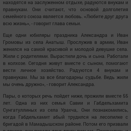
находятся на заслуженном отдыхе, радуются внукам и
правнукам. Они считают, что основой долголетия
семейного союза является любовь. «Любите друг друга
всю жизнь», - говорит глава семьи.
Еще одни юбиляры праздника Александра и Иван
Громовы из села Анатыш. Прослужив в армии, Иван
женился на самой красивой и молодой девушке села.
Жили с родителями. Вырастили дочь и сына. Работали
в колхозе. Сегодня живут вместе с сыном, помогают
вести личное хозяйство. Радуются 4 внукам и
правнукам. Мы за все благодарны судьбе. Ведь жили
мы очень дружно», - говорит Александра.
Пары, о которых речь пойдет ниже, прожили вместе 55
лет. Одна из них семья Савии и Габдельхамита
Сунгатуллиных из села Урахча,. Они познакомились,
когда Габдельхамит абый трудился на лесопилке с
бригадой в Мамадышском районе. Потом его призвали
в армию, они писали друг другу письма. Поженились и