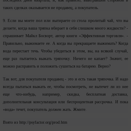
последних дней квартала, и, как правило, выигравшей стороной в
таких сделках оказывается не продавец, а покупатель.
9. Если вы моете пол или вытираете со стола пролитый чай, что вы
делаете, когда ваша тряпка вбирает в себя слишком много жидкости? -
спрашивает Майкл Босворт, автор книги «Эффективная торговля». -
Правильно, выжимаете ее. А когда вы прекращаете выжимать? Когда
вода перестает течь. Чтобы убедиться в этом, вы, на всякий случай,
еще раз пытаетесь выжать тряпочку. Ничего не капает? Значит, ее
можно расправить и положить сушиться на батарею. Верно?
Так вот, для покупателя продавец - это и есть такая тряпочка. И надо
всегда пытаться выжать ее, чтобы посмотреть, не вытечет ли из нее
еще что-нибудь, например, скидка, бесплатная доставка,
дополнительная консультация или беспроцентная рассрочка. И пока
«вода» течет, покупатель должен жать. Жмите.
Взято из http://psyfactor.org/prod.htm