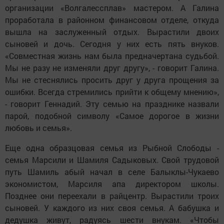
организации «Волгалессплав» мастером. А Галина
проработала в районном финансовом отделе, откуда
вышла на заслуженный отдых. Вырастили двоих
сыновей и дочь. Сегодня у них есть пять внуков.
«Совместная жизнь нам была предначертана судьбой.
Мы не разу не изменяли друг другу», - говорит Галина.
Мы не стеснялись просить друг у друга прощения за
ошибки. Всегда стремились прийти к общему мнению»,
- говорит Геннадий. Эту семью на празднике назвали
парой, подобной символу «Самое дорогое в жизни
любовь и семья».
Еще одна образцовая семья из Рыбной Слободы -
семья Марсили и Шамиля Садыковых. Свой трудовой
путь Шамиль абый начал в селе Балыклы-Чукаево
экономистом, Марсиля апа директором школы.
Позднее они переехали в райцентр. Вырастили троих
сыновей. У каждого из них своя семья. А бабушка и
дедушка живут, радуясь шести внукам. «Чтобы