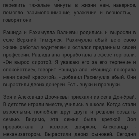
пережить тяжелые минуты в жизни нам, наверное,
помогло взаимопонимание, уважение и верность», -
говорят они.
Рашида и Рахимулла Валиевы родились и выросли в
селе Верхний Тимерлек. Рахимулла абый всю свою
жизнь работал водителем и остался преданным своей
профессии. Рашида апа проработала в сфере торговли.
«Он вырос сиротой. Я уважаю его за его терпение и
спокойствие»,-говорит Рашида апа. «Рашида покорила
меня своей красотой», - добавил Рахимулла абый. Они
вырастили двоих дочерей. Есть внуки и правнуки.
Зоя и Александр Дрочневы приехали из села Дон-Урай.
В детстве играли вместе, учились в школе. Когда стали
взрослыми, полюбили друг друга и решили создать
семью. Видимо, эта семья была крепкой. Зоя
проработала в колхозе дояркой, Александр -
механизатором. Вырастили двоих сыновей. Сегодня