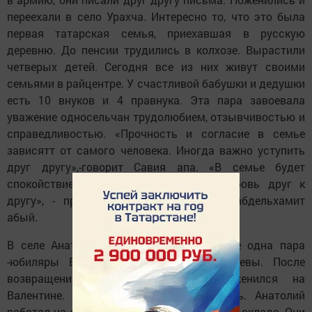
переехали в село Урахча. Интересно то, что это была
первая татарская семья, приехавшая в русскую
деревню. До пенсии трудились в колхозе. Вырастили
четверых детей. Сегодня все из них живут своими
семьями в райцентре. У счастливой бабушки и дедушки
есть 10 внуков и 4 правнука. Эта пара завоевала
уважение односельчан трудолюбием, отзывчивостью и
справедливостью. «Прочность и согласие в семье
зависятт от самого человека. Иногда важно уступить
друг другу»,-говорит Савия апа. «В семье будет
спокойствие, если есть уважение и любовь друг к
другу», - присоединился к разговору Габдельхамит
абый.
В селе Анатыш, оказывается, живет еще одна пара
-юбиляры Валентина и Анатолий Камаевы. После
возвращения из армии Анатолий женился на
Валентине. У них родились сын и дочь. Анатолий
работал на ферме колхоза, а Валентина на складе. Они