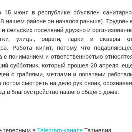
о 15 июня в республике объявлен санитарно
(В нашем районе он начался раньше). Трудовы
 и сельских поселений дружно и организованн
тки, улицы, овраги, парки и скверы о
ра. Работа кипит, потому что подавляюще
а с пониманием и ответственностью относятс
ший субботник, который прошел 20 апреля, ещ
дей с граблями, метлами и лопатами работал
о потом смотреть на дело рук своих, осознавая
ад в благоустройство нашего общего дома.
интересным в
Telegram-канале
Татмедиа