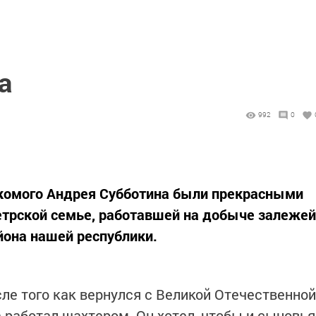
а
992
0
акомого Андрея Субботина были прекрасными
етрской семье, работавшей на добыче залежей
йона нашей республики.
ле того как вернулся с Великой Отечественной
 работал шахтером. Он хотел, чтобы и сыновья