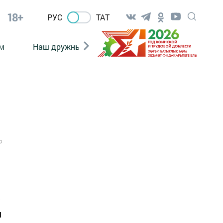
18+
РУС
ТАТ
м
Наш дружный коллектив
Документы
0
е
м