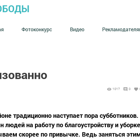
ОБОДЫ
ая
Фотоконкурс
Видео
Рекламодателя
изованно
1017
0
оне традиционно наступает пора субботников.
 людей на работу по благоустройству и уборк
ываем скорее по привычке. Ведь заняться эти