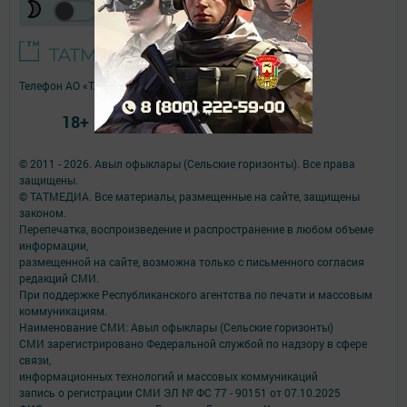
Телефон АО «ТАТМЕДИА»:
(843) 222 09 84
18+
© 2011 - 2026. Авыл офыклары (Сельские горизонты). Все права
защищены.
© ТАТМЕДИА. Все материалы, размещенные на сайте, защищены
законом.
Перепечатка, воспроизведение и распространение в любом объеме
информации,
размещенной на сайте, возможна только с письменного согласия
редакций СМИ.
При поддержке Республиканского агентства по печати и массовым
коммуникациям.
Наименование СМИ: Авыл офыклары (Сельские горизонты)
СМИ зарегистрировано Федеральной службой по надзору в сфере
связи,
информационных технологий и массовых коммуникаций
запись о регистрации СМИ ЭЛ № ФС 77 - 90151 от 07.10.2025