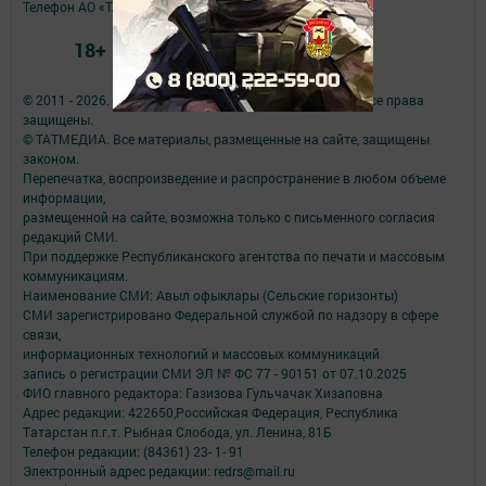
Телефон АО «ТАТМЕДИА»:
(843) 222 09 84
18+
© 2011 - 2026. Авыл офыклары (Сельские горизонты). Все права
защищены.
© ТАТМЕДИА. Все материалы, размещенные на сайте, защищены
законом.
Перепечатка, воспроизведение и распространение в любом объеме
информации,
размещенной на сайте, возможна только с письменного согласия
редакций СМИ.
При поддержке Республиканского агентства по печати и массовым
коммуникациям.
Наименование СМИ: Авыл офыклары (Сельские горизонты)
СМИ зарегистрировано Федеральной службой по надзору в сфере
связи,
информационных технологий и массовых коммуникаций
запись о регистрации СМИ ЭЛ № ФС 77 - 90151 от 07.10.2025
ФИО главного редактора: Газизова Гульчачак Хизаповна
Адрес редакции: 422650,Российская Федерация, Республика
Татарстан п.г.т. Рыбная Слобода, ул. Ленина, 81Б
Телефон редакции: (84361) 23- 1- 91
Электронный адрес редакции: redrs@mail.ru