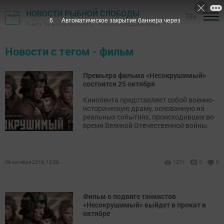
НОВОСТИ РЫБНОЙ СЛОБОДЫ
18+
6
Автоматическое закрытие баннера через
Газета "Сельские горизонты" - Рыбно-Слободский район
Новости с тегом - фильм
Премьера фильма «Несокрушимый»
состоится 25 октября
Кинолента представляет собой военно-
историческую драму, основанную на
реальных событиях, происходивших во
время Великой Отечественной войны.
09 октября 2018, 13:59
1371
0
0
Фильм о подвиге танкистов
«Несокрушимый» выйдет в прокат в
октябре