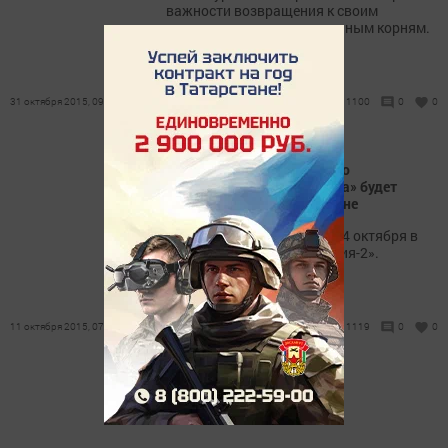
важности возвращения к своим
историческим и национальным корням.
31 октября 2015, 09:00
1100
0
0
В рамках документального
циклах«Россия без террора» будет
показан фильм о Татарстане
Показ фильма состоится 14 октября в
21.20 на телеканале «Россия-2».
11 октября 2015, 07:00
1119
0
0