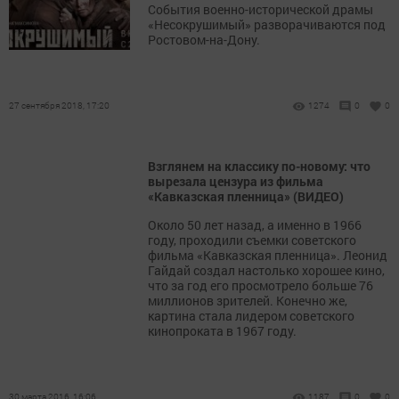
События военно-исторической драмы
«Несокрушимый» разворачиваются под
Ростовом-на-Дону.
27 сентября 2018, 17:20
1274
0
0
Взглянем на классику по-новому: что
вырезала цензура из фильма
«Кавказская пленница» (ВИДЕО)
Около 50 лет назад, а именно в 1966
году, проходили съемки советского
фильма «Кавказская пленница». Леонид
Гайдай создал настолько хорошее кино,
что за год его просмотрело больше 76
миллионов зрителей. Конечно же,
картина стала лидером советского
кинопроката в 1967 году.
30 марта 2016, 16:06
1187
0
0