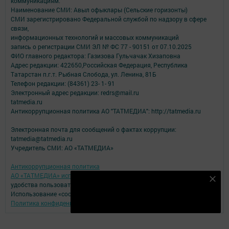
коммуникациям.
Наименование СМИ: Авыл офыклары (Сельские горизонты)
СМИ зарегистрировано Федеральной службой по надзору в сфере
связи,
информационных технологий и массовых коммуникаций
запись о регистрации СМИ ЭЛ № ФС 77 - 90151 от 07.10.2025
ФИО главного редактора: Газизова Гульчачак Хизаповна
Адрес редакции: 422650,Российская Федерация, Республика
Татарстан п.г.т. Рыбная Слобода, ул. Ленина, 81Б
Телефон редакции: (84361) 23- 1- 91
Электронный адрес редакции: redrs@mail.ru
tatmedia.ru
Антикоррупционная политика АО "ТАТМЕДИА": http://tatmedia.ru
Электронная почта для сообщений о фактах коррупции:
tatmedia@tatmedia.ru
Учредитель СМИ: АО «ТАТМЕДИА»
Антикоррупционная политика
АО «ТАТМЕДИА» использует «cookie»
для персонализации сервисов и
Подпишитесь на наш телеграм канал
удобства пользователей сайтом.
Использование «cookie» можно отменить в настройках браузера.
Подписаться
Политика конфиденциальности