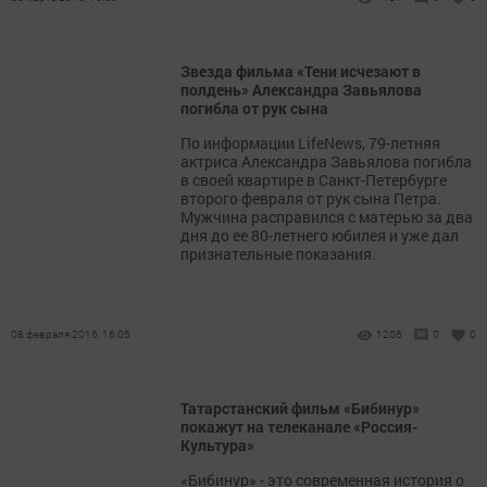
Звезда фильма «Тени исчезают в
полдень» Александра Завьялова
погибла от рук сына
По информации LifeNews, 79-летняя
актриса Александра Завьялова погибла
в своей квартире в Санкт-Петербурге
второго февраля от рук сына Петра.
Мужчина расправился с матерью за два
дня до ее 80-летнего юбилея и уже дал
признательные показания.
08 февраля 2016, 16:05
1206
0
0
Татарстанский фильм «Бибинур»
покажут на телеканале «Россия-
Культура»
«Бибинур» - это современная история о