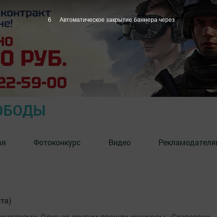
6
Автоматическое закрытие баннера через
ОБОДЫ
ая
Фотоконкурс
Видео
Рекламодателя
та)
риятиями. Один за другим прошли конкурсы «Созвездие-