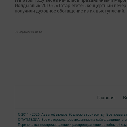
Йолдызлык-2016», «Татар егете», концертный вечер
получили духовное обогащение из их выступлений.
30 марта 2016, 06:55
Главная
В
© 2011 - 2026. Авыл офыклары (Сельские горизонты). Все права 
© ТАТМЕДИА. Все материалы, размещенные на сайте, защищены з
Перепечатка, воспроизведение и распространение в любом объе