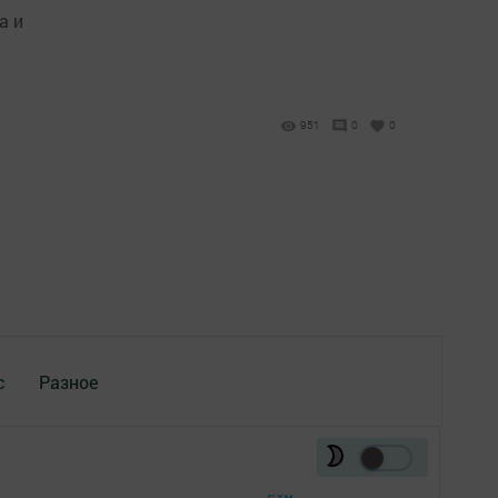
а и
951
0
0
с
Разное