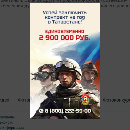
 «Весенний дуэт». В них мы увидели таланты нашего район
идео
Фотогалереи
Актуальное видео
Фотоконкур
защищены.
аконом.
ме информации,