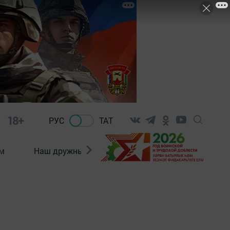
18+
РУС
ТАТ
м
Наш дружный коллектив
Документы