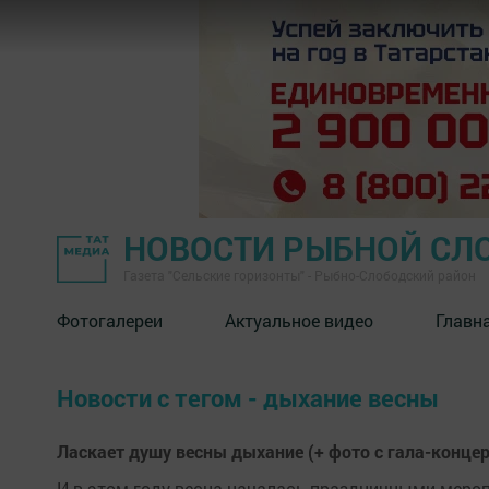
НОВОСТИ РЫБНОЙ СЛ
Газета "Сельские горизонты" - Рыбно-Слободский район
Фотогалереи
Актуальное видео
Главн
Новости с тегом - дыхание весны
Ласкает душу весны дыхание (+ фото с гала-концер
И в этом году весна началась праздничными мероп