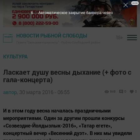
5
Автоматическое закрытие баннера через
НОВОСТИ РЫБНОЙ СЛОБОДЫ
18+
Газета "Сельские горизонты" - Рыбно-Слободский район
КУЛЬТУРА
Ласкает душу весны дыхание (+ фото с
гала-концерта)
автор,
30 марта 2016 - 06:55
949
0
0
И в этом году весна началась праздничными
мероприятиями. Один за другим прошли конкурсы
«Созвездие-Йолдызлык-2016», «Татар егете»,
концертный вечер «Весенний дуэт». В них мы увидели