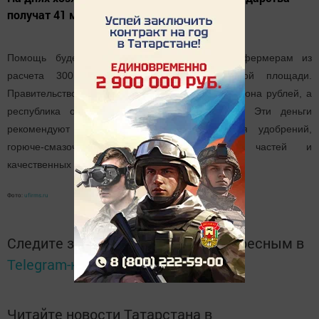
получат 41 миллион рублей.
Помощь будет представлена хозяйствам и фермерам из
расчета 300 руб за один гектар посевной площади.
Правительство России выделит району 23 миллиона рублей, а
республика остальные 18 миллионов рублей. Эти деньги
рекомендуют использовать для приобретения удобрений,
горюче-смазочных материалов, запасных частей и
качественных семян.
Фото:
ufirms.ru
Следите за самым важным и интересным в
Telegram-канале
Татмедиа
Читайте новости Татарстана в