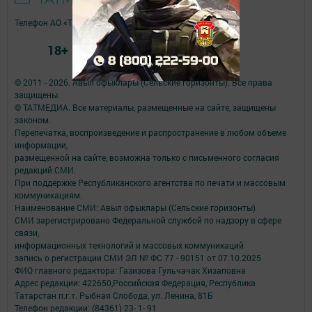
Телефон АО «ТАТМЕДИА»:
(843) 222 09 84
18+
© 2011 - 2026. Авыл офыклары (Сельские горизонты). Все права
защищены.
© ТАТМЕДИА. Все материалы, размещенные на сайте, защищены
законом.
Перепечатка, воспроизведение и распространение в любом объеме
информации,
размещенной на сайте, возможна только с письменного согласия
редакций СМИ.
При поддержке Республиканского агентства по печати и массовым
коммуникациям.
Наименование СМИ: Авыл офыклары (Сельские горизонты)
СМИ зарегистрировано Федеральной службой по надзору в сфере
связи,
информационных технологий и массовых коммуникаций
запись о регистрации СМИ ЭЛ № ФС 77 - 90151 от 07.10.2025
ФИО главного редактора: Газизова Гульчачак Хизаповна
Адрес редакции: 422650,Российская Федерация, Республика
Татарстан п.г.т. Рыбная Слобода, ул. Ленина, 81Б
Телефон редакции: (84361) 23- 1- 91