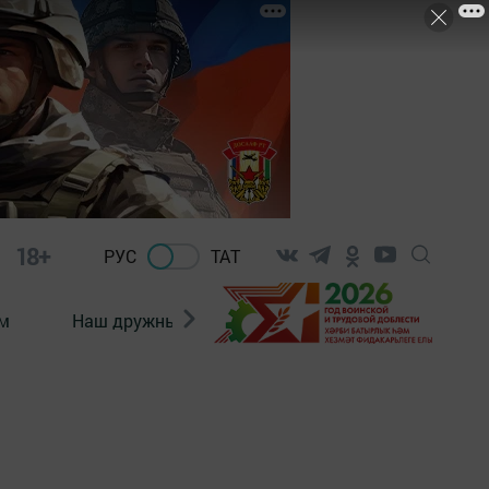
18+
РУС
ТАТ
м
Наш дружный коллектив
Документы