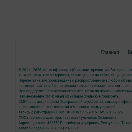
Главная
В
© 2011 - 2026. Авыл офыклары (Сельские горизонты). Все права 
© ТАТМЕДИА. Все материалы, размещенные на сайте, защищены з
Перепечатка, воспроизведение и распространение в любом объе
размещенной на сайте, возможна только с письменного согласия
При поддержке Республиканского агентства по печати и массов
Наименование СМИ: Авыл офыклары (Сельские горизонты)
СМИ зарегистрировано Федеральной службой по надзору в сфере 
информационных технологий и массовых коммуникаций
запись о регистрации СМИ ЭЛ № ФС 77 - 90151 от 07.10.2025
ФИО главного редактора: Газизова Гульчачак Хизаповна
Адрес редакции: 422650,Российская Федерация, Республика Татарст
Телефон редакции: (84361) 23- 1- 91