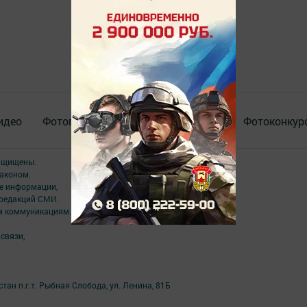
идео
Фотогалереи
Актуальное видео
Фотоконкур
защищены.
аконом.
ме информации,
 редакций СМИ.
ым коммуникациям.
связи,
ан п.г.т. Рыбная Слобода, ул. Ленина, 81Б