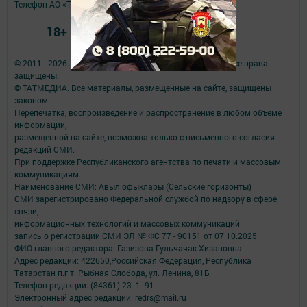
Телефон АО «ТАТМЕДИА»:
(843) 222 09 84
18+
© 2011 - 2026. Авыл офыклары (Сельские горизонты). Все права
защищены.
© ТАТМЕДИА. Все материалы, размещенные на сайте, защищены
законом.
Перепечатка, воспроизведение и распространение в любом объеме
информации,
размещенной на сайте, возможна только с письменного согласия
редакций СМИ.
При поддержке Республиканского агентства по печати и массовым
коммуникациям.
Наименование СМИ: Авыл офыклары (Сельские горизонты)
СМИ зарегистрировано Федеральной службой по надзору в сфере
связи,
информационных технологий и массовых коммуникаций
запись о регистрации СМИ ЭЛ № ФС 77 - 90151 от 07.10.2025
ФИО главного редактора: Газизова Гульчачак Хизаповна
Адрес редакции: 422650,Российская Федерация, Республика
Татарстан п.г.т. Рыбная Слобода, ул. Ленина, 81Б
Телефон редакции: (84361) 23- 1- 91
Электронный адрес редакции: redrs@mail.ru