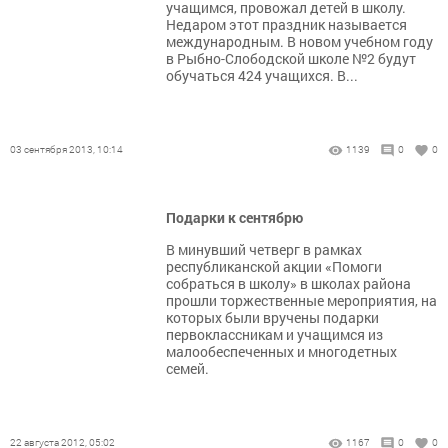
учащимся, провожал детей в школу.
Недаром этот праздник называется
международным. В новом учебном году
в Рыбно-Слободской школе №2 будут
обучаться 424 учащихся. В...
03 сентября 2013, 10:14
1139
0
0
Подарки к сентябрю
В минувший четверг в рамках
республиканской акции «Помоги
собраться в школу» в школах района
прошли торжественные мероприятия, на
которых были вручены подарки
первоклассникам и учащимся из
малообеспеченных и многодетных
семей.
22 августа 2012, 05:02
1167
0
0