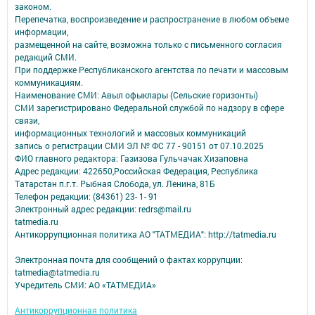
законом.
Перепечатка, воспроизведение и распространение в любом объеме
информации,
размещенной на сайте, возможна только с письменного согласия
редакций СМИ.
При поддержке Республиканского агентства по печати и массовым
коммуникациям.
Наименование СМИ: Авыл офыклары (Сельские горизонты)
СМИ зарегистрировано Федеральной службой по надзору в сфере
связи,
информационных технологий и массовых коммуникаций
запись о регистрации СМИ ЭЛ № ФС 77 - 90151 от 07.10.2025
ФИО главного редактора: Газизова Гульчачак Хизаповна
Адрес редакции: 422650,Российская Федерация, Республика
Татарстан п.г.т. Рыбная Слобода, ул. Ленина, 81Б
Телефон редакции: (84361) 23- 1- 91
Электронный адрес редакции: redrs@mail.ru
tatmedia.ru
Антикоррупционная политика АО "ТАТМЕДИА": http://tatmedia.ru
Электронная почта для сообщений о фактах коррупции:
tatmedia@tatmedia.ru
Учредитель СМИ: АО «ТАТМЕДИА»
Антикоррупционная политика