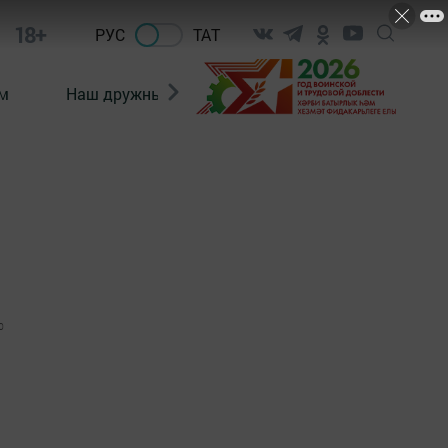
18+
РУС
ТАТ
м
Наш дружный коллектив
Документы
0