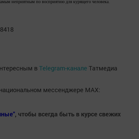
 самым неприятным по восприятию для курящего человека.
08418
интересным в
Telegram-канале
Татмедиа
в национальном мессенджере MАХ:
нные"
, чтобы всегда быть в курсе свежих