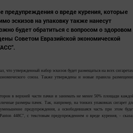
е предупреждения о вреде курения, которые
имо эскизов на упаковку также нанесут
можно будет обратиться с вопросом о здоровом
дены Советом Евразийской экономической
АСС".
л, что утвержденный набор эскизов будет размещаться на всех сигаретах
экономического союза. Также утверждены и новые правила размещени
сторон в верхней части пачки и занимать не менее 50% площади каждо
личные размеры пачек. Так, например, на тонких упаковках сигарет дл
уменьшение предупреждения, а освободившаяся часть при этом буде
Panton 448C", с текстовым предупреждением о вреде курения, - сказа