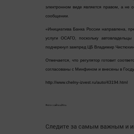
электронном виде является правом, а не 
сообщении.
«Инициатива Банка России направлена, пр
услуги ОСАГО, поскольку автовладельцы
подчеркнул зампред ЦБ Владимир Чистюхин
Отмечается, что регулятор готовит соотве
согласованы с Минфином и внесены в Госд
http://www.chelny-izvest.ru/auto/43194.html
Фото с сайта u24.ru.
Следите за самым важным и 