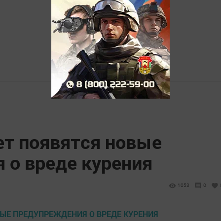
ет появятся новые
 о вреде курения
1053
0