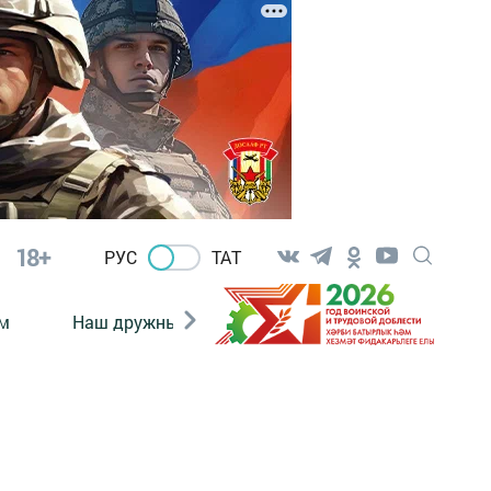
18+
РУС
ТАТ
м
Наш дружный коллектив
Документы