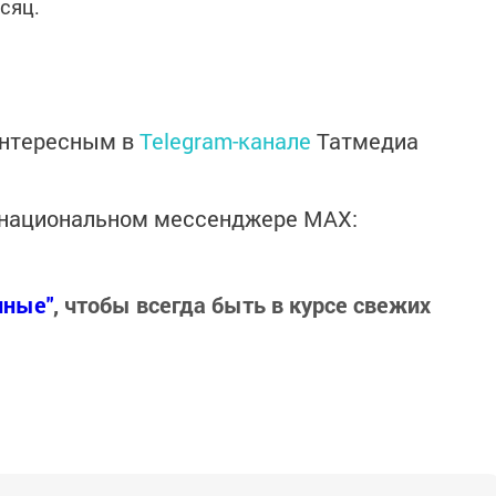
сяц.
интересным в
Telegram-канале
Татмедиа
в национальном мессенджере MАХ:
нные"
, чтобы всегда быть в курсе свежих