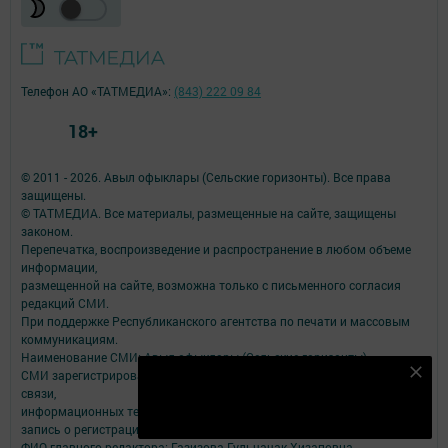
Телефон АО «ТАТМЕДИА»:
(843) 222 09 84
18+
© 2011 - 2026. Авыл офыклары (Сельские горизонты). Все права
защищены.
© ТАТМЕДИА. Все материалы, размещенные на сайте, защищены
законом.
Перепечатка, воспроизведение и распространение в любом объеме
информации,
размещенной на сайте, возможна только с письменного согласия
редакций СМИ.
При поддержке Республиканского агентства по печати и массовым
коммуникациям.
Наименование СМИ: Авыл офыклары (Сельские горизонты)
СМИ зарегистрировано Федеральной службой по надзору в сфере
Подпишитесь на наш телеграм канал
связи,
Подписаться
информационных технологий и массовых коммуникаций
запись о регистрации СМИ ЭЛ № ФС 77 - 90151 от 07.10.2025
ФИО главного редактора: Газизова Гульчачак Хизаповна