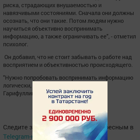
риска, страдающих внушаемостью и
навязчивыми состояниями. Сначала они должны
осознать, что они такие. Потом людям нужно
научиться объективно воспринимать
информацию, а также ограничивать ее", - отметил
психолог.
Он добавил, что не стоит забывать о работе над
восприятием и объективностью происходящего.
"Нужно попробовать воспринимать информацию
логически, а не эмоционально, говорит
Гарифуллин", - подчеркнул он.
Следите за самым важным и интересным в
Telegram-канале
Татмедиа