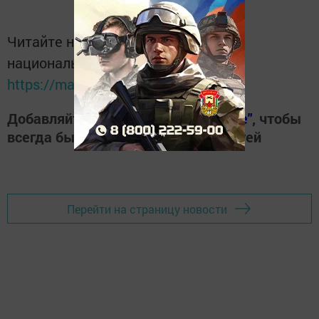
Читайте новости Татарстана в
национальном мессенджере MАХ:
https://max.ru/tatmedia
Добавляйте наш сайт в
"Избранные"
, чтобы
всегда быть в курсе свежих новостей
Перейти на страницу новости