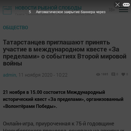
НОВОСТИ РЫБНОЙ СЛОБОДЫ
18+
4
Автоматическое закрытие баннера через
Газета "Сельские горизонты" - Рыбно-Слободский район
ОБЩЕСТВО
Татарстанцев приглашают принять
участие в международном квесте «За
пределами» о событиях Второй мировой
войны
admin,
11 ноября 2020 - 10:22
1885
0
0
21 ноября в 15.00 состоится Международный
исторический квест «За пределами», организованный
«Волонтёрами Победы».
Онлайн-игра, приуроченная к 75-й годовщине
Нюрнбергского процесса, основана на архивных