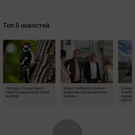
Топ 5 новостей
Погода в Татарстане 5
Марат Зяббаров оценил
Балыкб
августа: умеренное тепло
развитие агрокомплекса
Алабуга
и ветер
района
ярминк
кайтты