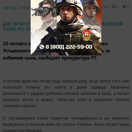
автор,
1 апреля 2016 - 11:35
904
0
0
32-летнего жителя деревни Клянчеево Камско-
Устьинского района Татарстана будут судить за
избиение сына, сообщает прокуратура РТ.
8-летний мальчик попал под горячую руку отца после того, как
попросил помочь его найти в доме одежду. Мужчина
разозлился и ударил ребенка сначала кулаком в лицо, а потом
дважды ногой в живот. Мальчик упал и ударился спиной
головой о кресло.
О случившемся стало известно полицейским и на мужчину
возбудили уголовное дело по статье «Побои». Вину татарстанец
полностью признал.