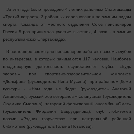
За эти годы было проведено 4 летних районных Спартакиады
«Третий возраст», 3 районных соревнования по зимним видам
спорта. Команда от местного отделения Союз пенсионеров
России 5 раз принимала участие в летних, 4 раза - в зимних
республиканских Спартакиадах.
В настоящее время для пенсионеров работают восемь клубов
по интересам, в которых занимаются 117 человек. Наиболее
плодотворную деятельность осуществляют клубы: «Будь
здоров!» при спортивно-оздоровительном комплексе
«Дельфин» (руководитель Нина Мусина), при районном Доме
культуры - «Нам года не беда» (руководитель Анатолий
Автаномов), русский хор ветеранов «Калинушка» (руководитель
Людмила Смолина), татарский фольклорный ансамбль «Омет»
(руководитель Фирдания Бадрутдинова), клуб любителей
поэзии «Родник творчества» при центральной районной
библиотеке (руководитель Галина Потапова).