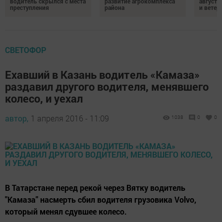
водитель скрылся с места
развитие агрокомплекса
августа
преступления
района
и ветер
СВЕТОФОР
Ехавший в Казань водитель «Камаза»
раздавил другого водителя, менявшего
колесо, и уехал
автор,
1 апреля 2016 - 11:09
1038
0
0
В Татарстане перед рекой через Вятку водитель
"Камаза" насмерть сбил водителя грузовика Volvo,
который менял сдувшее колесо.