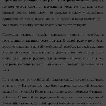
Париж он по рассеянности выбросил в мусорный контейнер вместе с
пакетом мусора ключи от автомашины. Когда же водитель сделал
попытку достать свои ключи, то оказался в плену у контейнера.
Единственное, что он был в состоянии сделать в таком положении, -
это нажать на кнопку вызова своего мобильного телефона.
Патрульная машина службы дорожного движения освободила
перепуганного пленника через полчаса. В одной руке у него были
ключи от машины, в другой - мобильный телефон, который выступил
в роли спасителя незадачливого водителя в полном смысле этого
слова. Как признал руководитель дорожной службы этого участка,
мусорные контейнеры такого размера они проверяют примерно раз в
месяц.
Но в прошлом году мобильный телефон сыграл со своим хозяином
злую шутку. На целых два часа был задержан скоростной экспресс,
шедший из города Ла-Рошель, на атлантическом побережье Франции,
в Париж. Причиной непредвиденной задержки стал незадачливый
26-летний пассажир, который уронил мобильный телефон в унитаз.