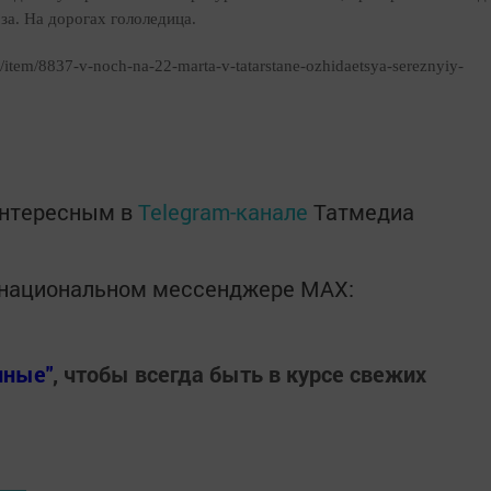
за. На дорогах гололедица.
/item/8837-v-noch-na-22-marta-v-tatarstane-ozhidaetsya-sereznyiy-
интересным в
Telegram-канале
Татмедиа
в национальном мессенджере MАХ:
нные"
, чтобы всегда быть в курсе свежих