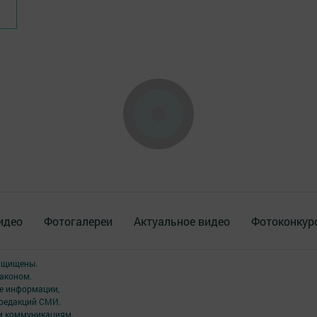
идео
Фотогалереи
Актуальное видео
Фотоконкур
защищены.
аконом.
ме информации,
 редакций СМИ.
ым коммуникациям.