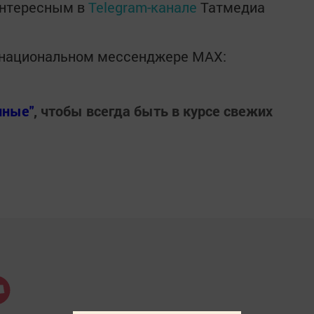
интересным в
Telegram-канале
Татмедиа
в национальном мессенджере MАХ:
нные"
, чтобы всегда быть в курсе свежих