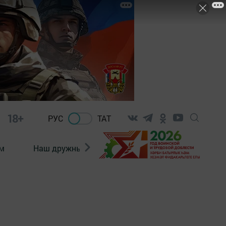
18+
РУС
ТАТ
м
Наш дружный коллектив
Документы