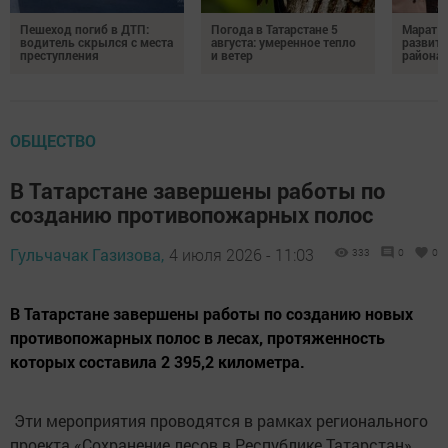
Пешеход погиб в ДТП:
Погода в Татарстане 5
Марат З
водитель скрылся с места
августа: умеренное тепло
развити
преступления
и ветер
района
ОБЩЕСТВО
В Татарстане завершены работы по
созданию противопожарных полос
Гульчачак Газизова,
4 июля 2026 - 11:03
333
0
0
В Татарстане завершены работы по созданию новых
противопожарных полос в лесах, протяженность
которых составила 2 395,2 километра.
Эти мероприятия проводятся в рамках регионального
проекта «Сохранение лесов в Республике Татарстан»,