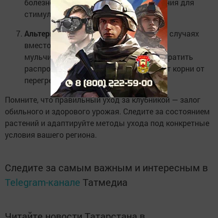
болезней. Также можно внести удобрения для
стимуляции роста новых побегов.
Альтернативные методы.
В некоторых случаях
вместо обрезки можно использовать
мульчирование. Это помогает предотвратить
распространение болезней и защищает корни от
перегрева и пересыхания.
Помните, что правильный уход за клубникой — залог
обильного и здорового урожая. Следите за состоянием
растений и адаптируйте методы ухода под конкретные
условия вашего региона.
Следите за самым важным и интересным в
Telegram-канале
Татмедиа
Читайте новости Татарстана в