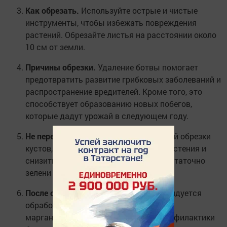
Как обрезать.
Используйте острые и чистые
инструменты, чтобы избежать повреждения
растений. Обрезайте листья на расстоянии около
10 см от земли.
Причины обрезки.
Удаление ботвы помогает
предотвратить развитие грибковых заболеваний и
распространение вредителей. Кроме того, это
способствует образованию новых побегов,
которые дадут урожай в следующем году.
Не переусердствуйте.
Избегайте полной обрезки
кустов, так как это может ослабить растения и
снизить урожайность. Оставляйте достаточно
зелени для фотосинтеза.
После обрезки.
После обрезки рекомендуется
обработать кусты слабым раствором
марганцовки или фунгицидом для профилактики