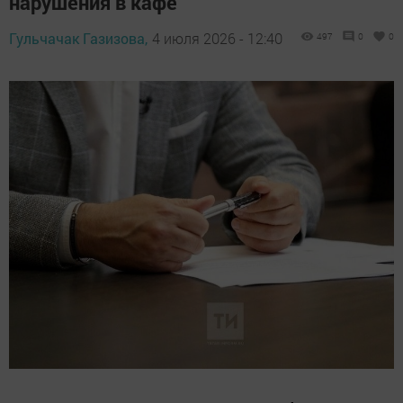
нарушения в кафе
Гульчачак Газизова,
4 июля 2026 - 12:40
497
0
0