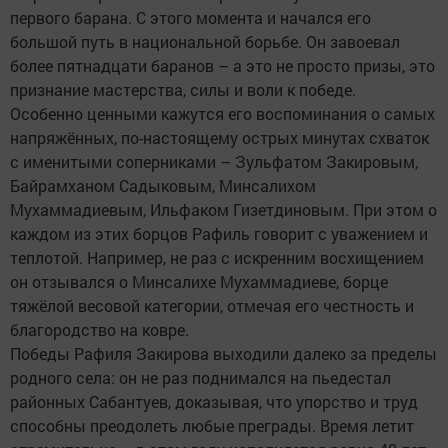
первого барана. С этого момента и начался его
большой путь в национальной борьбе. Он завоевал
более пятнадцати баранов – а это не просто призы, это
признание мастерства, силы и воли к победе.
Особенно ценными кажутся его воспоминания о самых
напряжённых, по-настоящему острых минутах схваток
с именитыми соперниками – Зульфатом Закировым,
Байрамханом Садыковым, Минсалихом
Мухаммадиевым, Ильфаком Гизетдиновым. При этом о
каждом из этих борцов Рафиль говорит с уважением и
теплотой. Например, не раз с искренним восхищением
он отзывался о Минсалихе Мухаммадиеве, борце
тяжёлой весовой категории, отмечая его честность и
благородство на ковре.
Победы Рафиля Закирова выходили далеко за пределы
родного села: он не раз поднимался на пьедестал
районных Сабантуев, доказывая, что упорство и труд
способны преодолеть любые преграды. Время летит