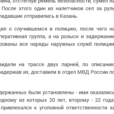
ина, отстегнув ремень безопасности, сумел н
После этого один из налетчиков сел за рул
падавшие отправились в Казань.
ил о случившемся в полицию, после чего н
перативная группа, а на розыск и задержани
рованы все наряды наружных служб полиции
идели на трассе двух парней, по описани
задержав их, доставили в отдел МВД России п
адержанных были установлены - ими оказалис
дному из которых 20 лет, второму - 22 года
привлекался к уголовной ответственности з