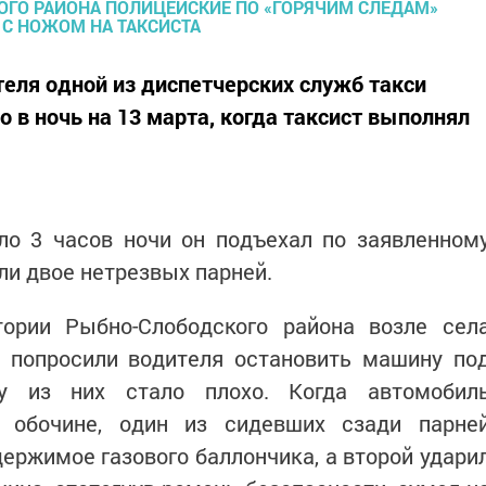
теля одной из диспетчерских служб такси
в ночь на 13 марта, когда таксист выполнял
ло 3 часов ночи он подъехал по заявленном
ели двое нетрезвых парней.
ории Рыбно-Слободского района возле сел
попросили водителя остановить машину по
му из них стало плохо. Когда автомобил
а обочине, один из сидевших сзади парне
ержимое газового баллончика, а второй удари