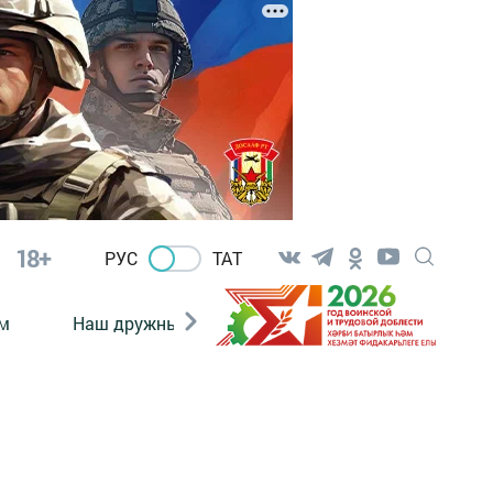
18+
РУС
ТАТ
м
Наш дружный коллектив
Документы