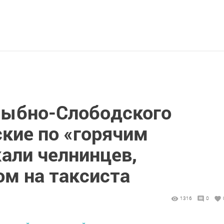
Рыбно-Слободского
кие по «горячим
али челнинцев,
ом на таксиста
1316
0