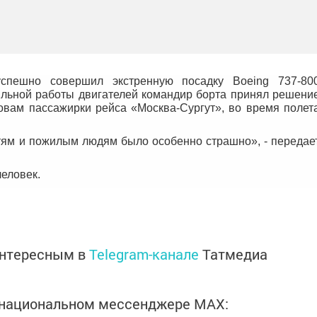
спешно совершил экстренную посадку Boeing 737-80
ильной работы двигателей командир борта принял решени
овам пассажирки рейса «Москва-Сургут», во время полет
тям и пожилым людям было особенно страшно», - передае
человек.
интересным в
Telegram-канале
Татмедиа
в национальном мессенджере MАХ: