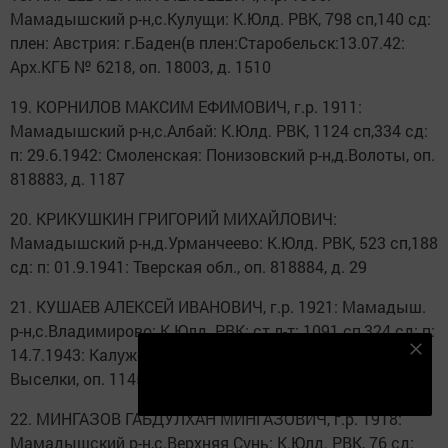
Мамадышский р-н,с.Кулущи: К.Юлд. РВК, 798 сп,140 сд:
плен: Австрия: г.Баден(в плен:Старобельск:13.07.42:
Арх.КГБ № 6218, оп. 18003, д. 1510
19. КОРНИЛОВ МАКСИМ ЕФИМОВИЧ, г.р. 1911:
Мамадышский р-н,с.Албай: К.Юлд. РВК, 1124 сп,334 сд:
п: 29.6.1942: Смоленская: Понизовский р-н,д.Волоты, оп.
818883, д. 1187
20. КРИКУШКИН ГРИГОРИЙ МИХАЙЛОВИЧ:
Мамадышский р-н,д.Урманчеево: К.Юлд. РВК, 523 сп,188
сд: п: 01.9.1941: Тверская обл., оп. 818884, д. 29
21. КУШАЕВ АЛЕКСЕЙ ИВАНОВИЧ, г.р. 1921: Мамадыш.
р-н,с.Владимирово: К.Юлд. РВК: ст.л-т: 1091 сп,324 сд: п:
14.7.1943: Калужская обл. Ульяновский р-н,д.Будские
Подпишитесь на наш телеграм канал
Выселки, оп. 11458, д. 94
Подписаться
22. МИНГАЗОВ ГАБДУЛХАН МИНГАЗОВИЧ, г.р. 1918:
Мамадышский р-н,с.Верхняя Сунь: К.Юлд. РВК, 76 сд: