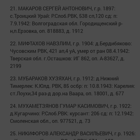
21. МАКАРОВ СЕРГЕЙ АНТОНОВИЧ, г.р. 1897:
с.Троицкий Урай: Р.Слоб.РВК, 538 сп,120 сд: п:
7.9.1942: Волгоградская обл. Городищенский р-
н,п.Ерзовка, оп. 818883, д. 1912
22. МИФТАХОВ НАВЗЛИМ, г.р. 1904: д.Бердибяково:
Чусовским РВК, 421 ап,4 уА, умер от ран 08.4.1942:
Тверская обл. г.Осташков: ИГ 862, оп. А-83627, д.
2199
23. МУБАРАКОВ ХУЗЯХАН, г.р. 1912: д.Нижний
Тимерлек: К.Юлд. РВК, 85 осбр: п: 10.8.1943: Карелия:
ст.Лоухи,34 раз-д дор.на Ваара, оп. 18001, д. 677
24. МУХАМЕТЗЯНОВ ГУМАР КАСИМОВИЧ, г.р. 1922:
д.Кугарчино: Р.Слоб.РВК: курсант: 206 сд: п: 12.1942:
Смоленская обл., оп. 977521, д. 73
25. НИКИФОРОВ АЛЕКСАНДР ВАСИЛЬЕВИЧ, г.р. 1926: