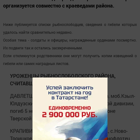
организуется совместно с краеведами района.
Ниже публикуется списки рыбнослободцев, сведения о гибели которых
удалось найти сравнительно недавно.
Особая тема - солдаты и офицеры, награжденные орденами посмертно.
Их подвиги так и остались засекреченными.
Если откликнутся родственники они могут получить копии извещений о
гибели или самих наградных листов.
УРОЖЕНЦЫ РЫБНОСЛОБОДСКОГО РАЙОНА,
СЧИТАВШИЕСЯ ПРОПАВШИМИ
ДАВЛЕТШИН ЮСУП, 1923 г.р., д.Юлсубино, моб.Кзыл-
Юлдузским РВК, лейтенант 239 стрелковой дивизии,
погиб 5 ноября 1942 г. в Зубцовском районе
Тверской области.
КРАПИВИН ИВАН МИХАЙЛОВИЧ, 1917 г.р., с.Ново-
Троицкое, моб.Ворошиловским РВК, краснофлотец