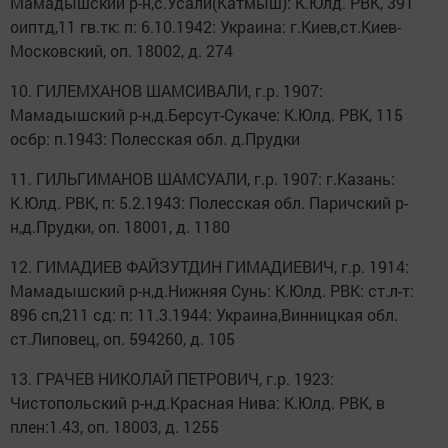
Мамадышский р-н,с.Усали(Катмыш): К.Юлд. РВК, 391
оиптд,11 гв.тк: п: 6.10.1942: Украина: г.Киев,ст.Киев-
Московский, оп. 18002, д. 274
10. ГИЛЕМХАНОВ ШАМСИВАЛИ, г.р. 1907:
Мамадышский р-н,д.Берсут-Сукаче: К.Юлд. РВК, 115
осбр: п.1943: Полесская обл. д.Прудки
11. ГИЛЬГИМАНОВ ШАМСУАЛИ, г.р. 1907: г.Казань:
К.Юлд. РВК, п: 5.2.1943: Полесская обл. Паричский р-
н,д.Прудки, оп. 18001, д. 1180
12. ГИМАДИЕВ ФАЙЗУТДИН ГИМАДИЕВИЧ, г.р. 1914:
Мамадышский р-н,д.Нижняя Сунь: К.Юлд. РВК: ст.л-т:
896 сп,211 сд: п: 11.3.1944: Украина,Винницкая обл.
ст.Липовец, оп. 594260, д. 105
13. ГРАЧЕВ НИКОЛАЙ ПЕТРОВИЧ, г.р. 1923:
Чистопольский р-н,д.Красная Нива: К.Юлд. РВК, в
плен:1.43, оп. 18003, д. 1255