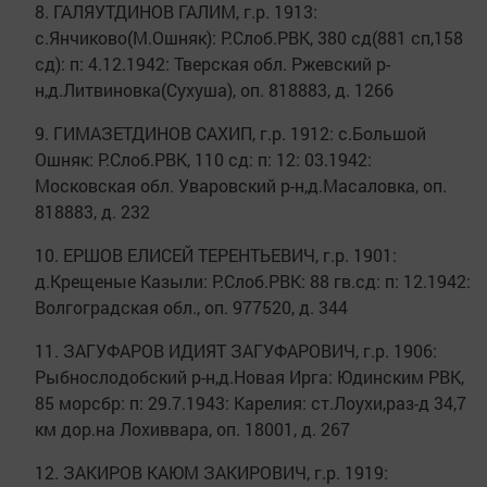
8. ГАЛЯУТДИНОВ ГАЛИМ, г.р. 1913:
с.Янчиково(М.Ошняк): Р.Слоб.РВК, 380 сд(881 сп,158
сд): п: 4.12.1942: Тверская обл. Ржевский р-
н,д.Литвиновка(Сухуша), оп. 818883, д. 1266
9. ГИМАЗЕТДИНОВ САХИП, г.р. 1912: с.Большой
Ошняк: Р.Слоб.РВК, 110 сд: п: 12: 03.1942:
Московская обл. Уваровский р-н,д.Масаловка, оп.
818883, д. 232
10. ЕРШОВ ЕЛИСЕЙ ТЕРЕНТЬЕВИЧ, г.р. 1901:
д.Крещеные Казыли: Р.Слоб.РВК: 88 гв.сд: п: 12.1942:
Волгоградская обл., оп. 977520, д. 344
11. ЗАГУФАРОВ ИДИЯТ ЗАГУФАРОВИЧ, г.р. 1906:
Рыбнослодобский р-н,д.Новая Ирга: Юдинским РВК,
85 морсбр: п: 29.7.1943: Карелия: ст.Лоухи,раз-д 34,7
км дор.на Лохиввара, оп. 18001, д. 267
12. ЗАКИРОВ КАЮМ ЗАКИРОВИЧ, г.р. 1919: