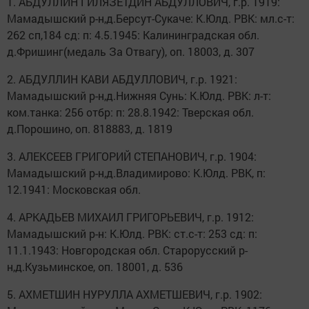
1. АБДУЛЛИН ГИЛЯЗЕТДИН АБДУЛЛОВИЧ, г.р. 1919:
Мамадышский р-н,д.Берсут-Сукаче: К.Юлд. РВК: мл.с-т:
262 сп,184 сд: п: 4.5.1945: Калининградская обл.
д.Фришинг(медаль За Отвагу), оп. 18003, д. 307
2. АБДУЛЛИН КАВИ АБДУЛЛОВИЧ, г.р. 1921:
Мамадышский р-н,д.Нижняя Сунь: К.Юлд. РВК: л-т:
ком.танка: 256 отбр: п: 28.8.1942: Тверская обл.
д.Порошино, оп. 818883, д. 1819
3. АЛЕКСЕЕВ ГРИГОРИЙ СТЕПАНОВИЧ, г.р. 1904:
Мамадышский р-н,д.Владимирово: К.Юлд. РВК, п:
12.1941: Московская обл.
4. АРКАДЬЕВ МИХАИЛ ГРИГОРЬЕВИЧ, г.р. 1912:
Мамадышский р-н: К.Юлд. РВК: ст.с-т: 253 сд: п:
11.1.1943: Новгородская обл. Старорусский р-
н,д.Кузьминское, оп. 18001, д. 536
5. АХМЕТШИН НУРУЛЛА АХМЕТШЕВИЧ, г.р. 1902: