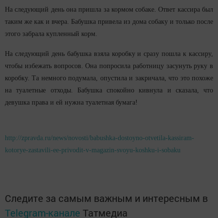
На следующий день она пришла за кормом собаке. Ответ кассира был
таким же как и вчера. Бабушка привела из дома собаку и только после
этого забрала купленный корм.
На следующий день бабушка взяла коробку и сразу пошла к кассиру,
чтобы избежать вопросов. Она попросила работницу засунуть руку в
коробку. Та немного подумала, опустила и закричала, что это похоже
на туалетные отходы. Бабушка спокойно кивнула и сказала, что
девушка права и ей нужна туалетная бумага!
http://zpravda.ru/news/novosti/babushka-dostoyno-otvetila-kassiram-
kotorye-zastavili-ee-privodit-v-magazin-svoyu-koshku-i-sobaku
Следите за самым важным и интересным в
Telegram-канале
Татмедиа