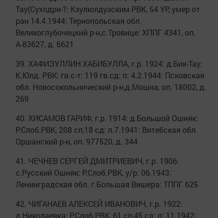
Тау(Суходри-?: Кзулюлдузским РВК, 54 УР, умер от
ран 14.4.1944: Тернопольская обл.
Великоглубочецкий р-н,с.Тровице: ХППГ 4341, оп.
А-83627, д. 6621
39. ХАФИЗУЛЛИН ХАБИБУЛЛА, г.р. 1924: д.Бик-Тау:
К.Юлд. РВК: гв.с-т: 119 гв.сд: п: 4.2.1944: Псковская
обл. Новосокольнический р-н,д.Мошна, оп. 18002, д.
269
40. ХИСАМОВ ГАРИФ, г.р. 1914: д.Большой Ошняк:
Р.Слоб.РВК, 208 сп,18 сд: п.7.1941: Витебская обл.
Оршанский р-н, оп. 977520, д. 344
41. ЧЕЧНЕВ СЕРГЕЙ ДМИТРИЕВИЧ, г.р. 1906:
с.Русский Ошняк: Р.Слоб.РВК, у/р: 06.1943:
Ленинградская обл. г.Большая Вишера: ТППГ 625
42. ЧИГАНАЕВ АЛЕКСЕЙ ИВАНОВИЧ, г.р. 1922:
д.Николаевка: Р.Слоб.РВК, 61 сп,45 сд: п: 11.1942: