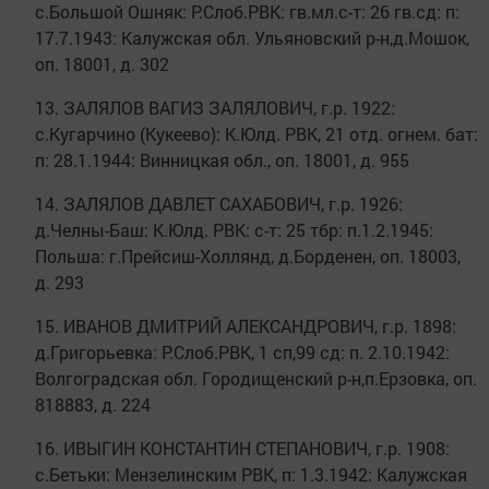
с.Большой Ошняк: Р.Слоб.РВК: гв.мл.с-т: 26 гв.сд: п:
17.7.1943: Калужская обл. Ульяновский р-н,д.Мошок,
оп. 18001, д. 302
13. ЗАЛЯЛОВ ВАГИЗ ЗАЛЯЛОВИЧ, г.р. 1922:
с.Кугарчино (Кукеево): К.Юлд. РВК, 21 отд. огнем. бат:
п: 28.1.1944: Винницкая обл., оп. 18001, д. 955
14. ЗАЛЯЛОВ ДАВЛЕТ САХАБОВИЧ, г.р. 1926:
д.Челны-Баш: К.Юлд. РВК: с-т: 25 тбр: п.1.2.1945:
Польша: г.Прейсиш-Холлянд, д.Борденен, оп. 18003,
д. 293
15. ИВАНОВ ДМИТРИЙ АЛЕКСАНДРОВИЧ, г.р. 1898:
д.Григорьевка: Р.Слоб.РВК, 1 сп,99 сд: п. 2.10.1942:
Волгоградская обл. Городищенский р-н,п.Ерзовка, оп.
818883, д. 224
16. ИВЫГИН КОНСТАНТИН СТЕПАНОВИЧ, г.р. 1908:
с.Бетьки: Мензелинским РВК, п: 1.3.1942: Калужская