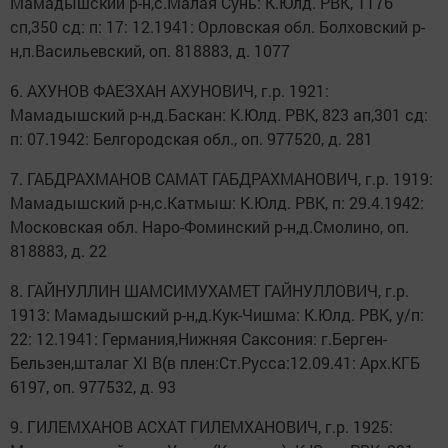
Мамадышский р-н,с.Малая Сунь: К.Юлд. РВК, 1176
сп,350 сд: п: 17: 12.1941: Орловская обл. Болховский р-
н,п.Васильевский, оп. 818883, д. 1077
6. АХУНОВ ФАЕЗХАН АХУНОВИЧ, г.р. 1921:
Мамадышский р-н,д.Баскан: К.Юлд. РВК, 823 ап,301 сд:
п: 07.1942: Белгородская обл., оп. 977520, д. 281
7. ГАБДРАХМАНОВ САМАТ ГАБДРАХМАНОВИЧ, г.р. 1919:
Мамадышский р-н,с.Катмыш: К.Юлд. РВК, п: 29.4.1942:
Московская обл. Наро-Фоминский р-н,д.Смолино, оп.
818883, д. 22
8. ГАЙНУЛЛИН ШАМСИМУХАМЕТ ГАЙНУЛЛОВИЧ, г.р.
1913: Мамадышский р-н,д.Кук-Чишма: К.Юлд. РВК, у/п:
22: 12.1941: Германия,Нижняя Саксония: г.Берген-
Бельзен,шталаг XI B(в плен:Ст.Русса:12.09.41: Арх.КГБ
6197, оп. 977532, д. 93
9. ГИЛЕМХАНОВ АСХАТ ГИЛЕМХАНОВИЧ, г.р. 1925: