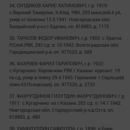
34. СИТДИКОВ ХАРИС ХАТИМОВИЧ, г.р. 1919:
с.Верхний Тимерлик: К.Юлд. РВК, 293 минсапб,4 уА,
умер от болезни 13.9.1941: Новгородская обл.
Валдайский р-н,ст.Едрово, оп. 818883, д. 1175
35. ТАРАСОВ ФЕДОР ИВАНОВИЧ, г.р. 1903: с.Урахча:
Р.Слоб.РВК, 292 сд: п: 10.1942: Волгоградская обл.
Городищенский р-н, оп. 977520, д. 689
36. ФАХРИЕВ ФАРИЗ ГАРИПОВИЧ, г.р. 1922:
с.Кугарчино: Кировским РВК г.Казани: курсант: 19
гв.сд, умер в плену 29.4.1943: Германия: г.Седльце(в
плен:43:Псковская), оп. 977520, д. 2720
37. ФАХРУТДИНОВ ГИЗУТДИН ФАХРУТДИНОВИЧ, г.р.
1911: с.Кугарчино: из г.Казани, 202 сд: п: 14.1.1942:
Новгородская обл. Старорусский р-н,д.Охта, оп.
818883, д. 480
38. ХАМИДУЛЛИН САФИУЛЛА, г.р. 1896: д.Биек-