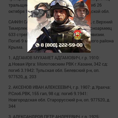
тральщика № 57 Балтийского флота. Погиб 26
октября 1942 г. в г.Кронштадт Ленинградской обл.
САФИН САБИРЗЯН САФИНОВИЧ, 1912 г.р., с.Верхний
Тимерлек, моб.Кзыл-Юлдузским РВК, красноармеец
633 стрелкового полка 157 стрелковой дивизии.
Погиб 9 мая 1942 г. в с.Арма-Эли Ленинского района
Крыма.
1. АДГАМОВ МУХАМЕТ АДГАМОВИЧ, г.р. 1910:
д.Новая Ирга: Молотовским РВК г.Казани, 342 сд:
погиб 3.1942: Тульская обл. Белевский р-н, оп.
977520, д. 203
2. АКСЕНОВ ИВАН АЛЕКСЕЕВИЧ, г.р. 1907: д.Урахча:
Р.Слоб.РВК, 155 гап, 98 сд: погиб 9.1941:
Новгородская обл. Старорусский р-н, оп. 977520, д.
344
3. АЛЕКСАНДРОВ ПЕТР АНДРЕЕВИЧ, г.р. 1925: