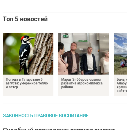
Топ 5 новостей
Погода в Татарстане 5
Марат Зяббаров оценил
Балыкб
августа: умеренное тепло
развитие агрокомплекса
Алабуга
и ветер
района
ярминк
кайтты
ЗАКОННОСТЬ ПРАВОВОЕ ВОСПИТАНИЕ
Судебный прецедент: супруги смогут