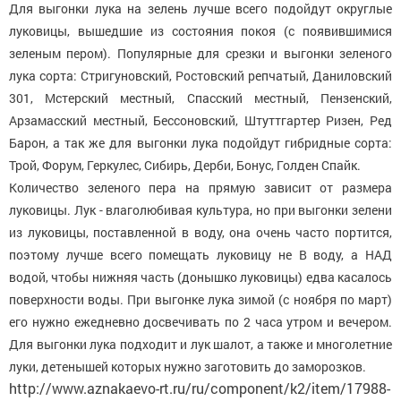
Для выгонки лука на зелень лучше всего подойдут округлые
луковицы, вышедшие из состояния покоя (с появившимися
зеленым пером). Популярные для срезки и выгонки зеленого
лука сорта: Стригуновский, Ростовский репчатый, Даниловский
301, Мстерский местный, Спасский местный, Пензенский,
Арзамасский местный, Бессоновский, Штуттгартер Ризен, Ред
Барон, а так же для выгонки лука подойдут гибридные сорта:
Трой, Форум, Геркулес, Сибирь, Дерби, Бонус, Голден Спайк.
Количество зеленого пера на прямую зависит от размера
луковицы. Лук - влаголюбивая культура, но при выгонки зелени
из луковицы, поставленной в воду, она очень часто портится,
поэтому лучше всего помещать луковицу не В воду, а НАД
водой, чтобы нижняя часть (донышко луковицы) едва касалось
поверхности воды. При выгонке лука зимой (с ноября по март)
его нужно ежедневно досвечивать по 2 часа утром и вечером.
Для выгонки лука подходит и лук шалот, а также и многолетние
луки, детенышей которых нужно заготовить до заморозков.
http://www.aznakaevo-rt.ru/ru/component/k2/item/17988-