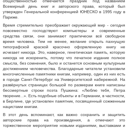
общественностью отмечается праздник под названием
Всемирный день книг и авторского права, который был
утвержден Генеральной конференцией ЮНЕСКО в 1995 году в
Париже.
Время стремительно преображает окружающий мир - сегодня
повсеместно господствуют компьютеры и современные
средства связи, они занимают практически всё свободное
время человека. Тем не менее, желание открыть пахнущую
типографской краской красочно оформленную книгу не
исчезает никогда. Это, наверное, генетическая память, которую
никогда не искоренить, потому что печатное издание полное
смысла, без сомнения, было и останется основным культурным
достижением человечества. Благодарные читатели установили
многочисленные памятники книгам, например, один из них есть
в городе Санкт-Петербург на Университетской набережной. На
развёрнутых страницах большой по размерам книге написаны
бессмертные строки поэта Пушкина: «Люблю тебя, Петра
творение...». Есть подобные объекты и в Германии, в частности,
в Берлине, где установлен памятник, посвященный сожженным
нацистами книгам.
В этот день вспоминают, как важно сохранить и защитить
авторские права на произведения, а отмечают это
торжественное мероприятие новыми изданиями, выставками и