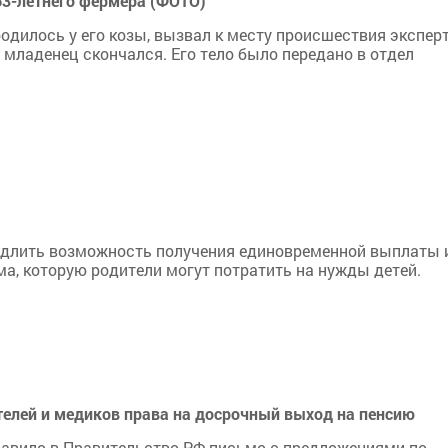
63-летнего фермера (ФОТО)
одилось у его козы, вызвал к месту происшествия эксперт
младенец скончался. Его тело было передано в отдел
длить возможность получения единовременной выплаты 
ма, которую родители могут потратить на нужды детей.
елей и медиков права на досрочный выход на пенсию
авило в Правительство РФ письмо с предложениями по