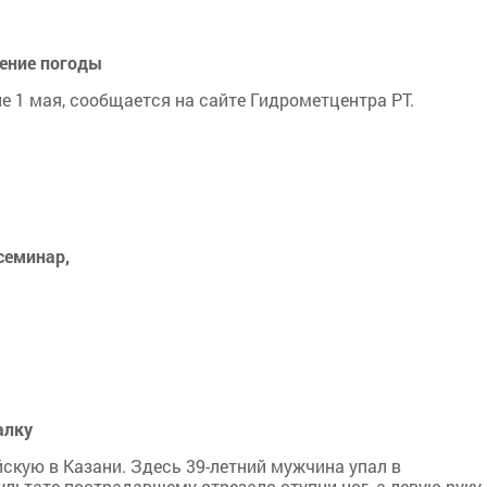
нение погоды
е 1 мая, сообщается на сайте Гидрометцентра РТ.
семинар,
алку
йскую в Казани. Здесь 39-летний мужчина упал в
ультате пострадавшему отрезало ступни ног, а левую руку