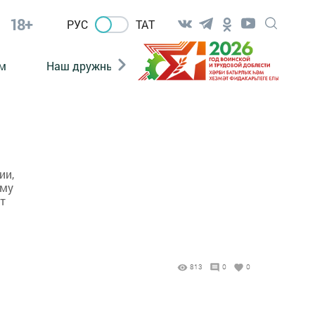
18+
РУС
ТАТ
м
Наш дружный коллектив
Документы
ии,
ому
т
813
0
0