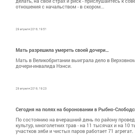
делать, на свой страх и риск - прислушайтесь к со
отношения с начальством - в скором...
29 апреля 2016, 19:51
Мать разрешила умереть своей дочери…
Мать в Великобритании выиграла дело в Верховном 
дочери-инвалида Нэнси.
29 апреля 2016, 19:23
Сегодня на полях на бороновании в Рыбно-Слободск
По состоянию на вчерашний день по району провед
культур, многолетних трав - на 11 тысячах и на 10 
участков зяби и чистых паров работает 71 агрегат.