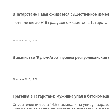
В Татарстане 1 мая ожидается существенное изме
Потепление до +18 градусов ожидается в Татарстан
29 апреля 2016, 17:49
В хозяйстве “Кулон-Агро” прошел республиканский 
29 апреля 2016, 17:38
Трагедия в Татарстане: мужчина упал в бетономеш
Спасателей вчера в 14.55 вызвали на улицу Гварде
бетономешалку, где его закрутило лопастями. В рез