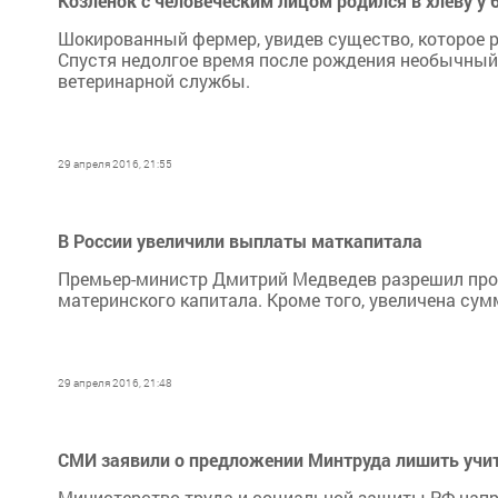
Козленок с человеческим лицом родился в хлеву у 
Шокированный фермер, увидев существо, которое р
Спустя недолгое время после рождения необычный 
ветеринарной службы.
29 апреля 2016, 21:55
В России увеличили выплаты маткапитала
Премьер-министр Дмитрий Медведев разрешил про
материнского капитала. Кроме того, увеличена сум
29 апреля 2016, 21:48
СМИ заявили о предложении Минтруда лишить учит
Министерство труда и социальной защиты РФ напр