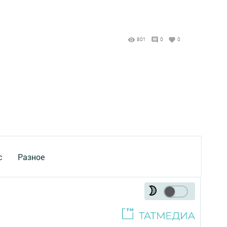
801
0
0
с
Разное