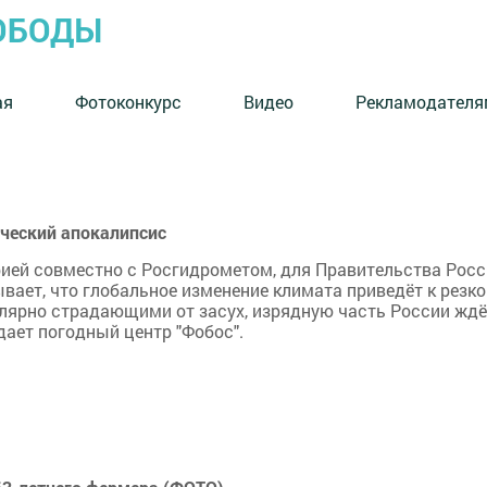
ОБОДЫ
ая
Фотоконкурс
Видео
Рекламодателя
ический апокалипсис
рией совместно с Росгидрометом, для Правительства Росс
вает, что глобальное изменение климата приведёт к резк
улярно страдающими от засух, изрядную часть России ждё
дает погодный центр "Фобос".