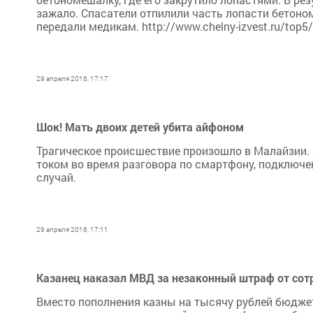
зажало. Спасатели отпилили часть лопасти бетоно
передали медикам. http://www.chelny-izvest.ru/top5
29 апреля 2016, 17:17
Шок! Мать двоих детей убита айфоном
Трагическое происшествие произошло в Малайзии. 3
током во время разговора по смартфону, подключе
случай.
29 апреля 2016, 17:11
Казанец наказал МВД за незаконный штраф от со
Вместо пополнения казны на тысячу рублей бюдже