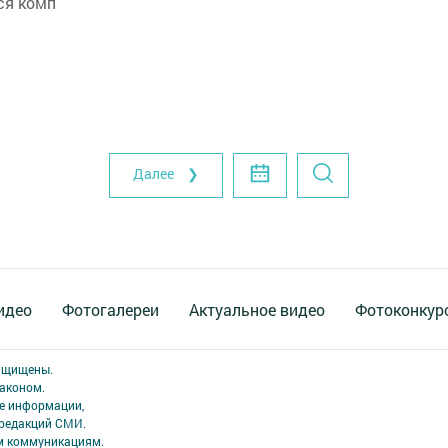
ся комп
Далее ❯
идео
Фотогалереи
Актуальное видео
Фотоконкур
защищены.
аконом.
ме информации,
 редакций СМИ.
ым коммуникациям.