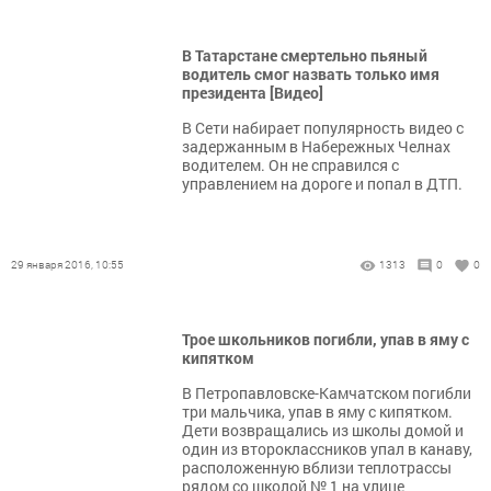
В Татарстане смертельно пьяный
водитель смог назвать только имя
президента [Видео]
В Сети набирает популярность видео с
задержанным в Набережных Челнах
водителем. Он не справился с
управлением на дороге и попал в ДТП.
29 января 2016, 10:55
1313
0
0
Трое школьников погибли, упав в яму с
кипятком
В Петропавловске-Камчатском погибли
три мальчика, упав в яму с кипятком.
Дети возвращались из школы домой и
один из второклассников упал в канаву,
расположенную вблизи теплотрассы
рядом со школой № 1 на улице