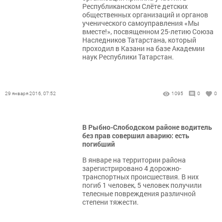
Республиканском Слёте детских
общественных организаций и органов
ученического самоуправления «Мы
вместе!», посвященном 25-летию Союза
Наследников Татарстана, который
проходил в Казани на базе Академии
наук Республики Татарстан.
29 января 2016, 07:52
1095
0
0
В Рыбно-Слободском районе водитель
без прав совершил аварию: есть
погибший
В январе на территории района
зарегистрировано 4 дорожно-
транспортных происшествия. В них
погиб 1 человек, 5 человек получили
телесные повреждения различной
степени тяжести.