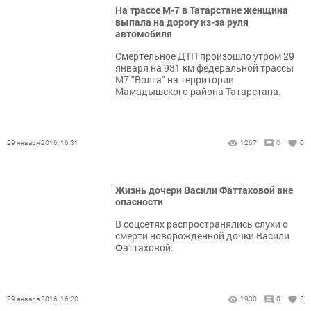
На трассе М-7 в Татарстане женщина
выпала на дорогу из-за руля
автомобиля
Смертельное ДТП произошло утром 29
января на 931 км федеральной трассы
М7 "Волга" на территории
Мамадышского района Татарстана.
29 января 2016, 16:31
1267
0
0
Жизнь дочери Васили Фаттаховой вне
опасности
В соцсетях распространялись слухи о
смерти новорожденной дочки Васили
Фаттаховой.
29 января 2016, 16:20
1930
0
0