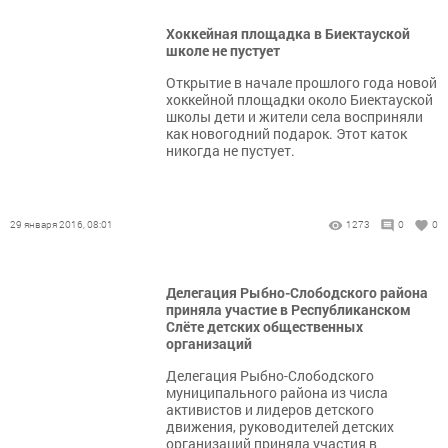
Хоккейная площадка в Биектауской
школе не пустует
Открытие в начале прошлого года новой
хоккейной площадки около Биектауской
школы дети и жители села восприняли
как новогодний подарок. Этот каток
никогда не пустует.
29 января 2016, 08:01
1273
0
0
Делегация Рыбно-Слободского района
приняла участие в Республиканском
Слёте детских общественных
организаций
Делегация Рыбно-Слободского
муниципального района из числа
активистов и лидеров детского
движения, руководителей детских
организаций приняла участия в