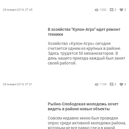
29 января 2016, 07:45
1232
0
0
В хозяйстве "Кулон-Агро" идет ремонт
техники
Хозяйство «Кулон-Агро» сегодня
считается одним из крупных в районе.
Здесь трудятся 50 механизаторов. В
день нашего приезда каждый был занят
своей работой.
29 января 2016, 07:31
1133
0
0
Рыбно-Слободская молодежь хочет
видеть в районе новые объекты
Совсем недавно мною был проведен
опрос среди активной молодежи района,
которым не все равно где и в какой