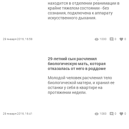
находится в отделении реанимации в
крайне тяжелом состоянии - без
сознания, подключена к аппарату
искусственного дыхания.
29 января 2016, 16:58
1030
0
0
29-летний сын расчленил
биологическую мать, которая
отказалась от него в роддоме
Молодой человек расчленил тело
биологической матери, и хранил ее
останки у себя в квартире на
протяжении недели.
29 января 2016, 16:41
1083
0
0