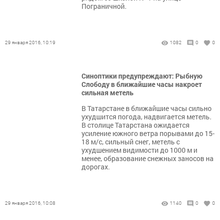
Пограничной.
29 января 2016, 10:19
1082
0
0
Синоптики предупреждают: Рыбную
Слободу в ближайшие часы накроет
сильная метель
В Татарстане в ближайшие часы сильно
ухудшится погода, надвигается метель.
В столице Татарстана ожидается
усиление южного ветра порывами до 15-
18 м/с, сильный снег, метель с
ухудшением видимости до 1000 м и
менее, образование снежных заносов на
дорогах.
29 января 2016, 10:08
1140
0
0