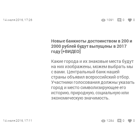
14 июля 2016, 17:26
1091
0
0
Новые банкноты достоинством в 200 и
2000 рублей будут выпущены в 2017
году [+ВИДЕО]
Какие города и их знаковые места будут
на них изображены, можем выбрать мы
с вами. Центральный банк нашей
страны объявил всероссийский отбор.
Участники голосования должны указать
город и место символизирующее его
историю, природную, социальную или
экономическую значимость.
14 июля 2016, 17:11
1284
0
0