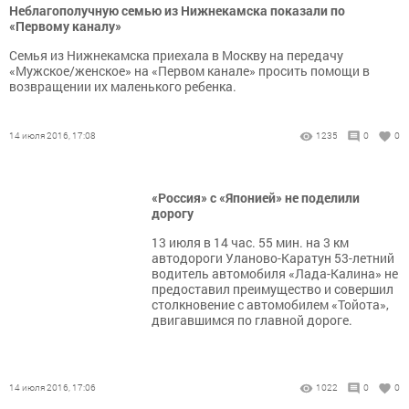
Неблагополучную семью из Нижнекамска показали по
«Первому каналу»
Семья из Нижнекамска приехала в Москву на передачу
«Мужское/женское» на «Первом канале» просить помощи в
возвращении их маленького ребенка.
14 июля 2016, 17:08
1235
0
0
«Россия» с «Японией» не поделили
дорогу
13 июля в 14 час. 55 мин. на 3 км
автодороги Уланово-Каратун 53-летний
водитель автомобиля «Лада-Калина» не
предоставил преимущество и совершил
столкновение с автомобилем «Тойота»,
двигавшимся по главной дороге.
14 июля 2016, 17:06
1022
0
0