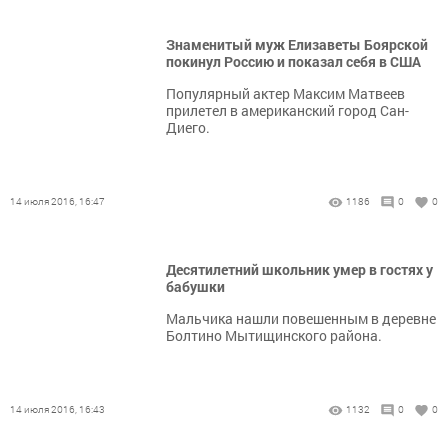
Знаменитый муж Елизаветы Боярской
покинул Россию и показал себя в США
Популярный актер Максим Матвеев
прилетел в американский город Сан-
Диего.
14 июля 2016, 16:47
1186
0
0
Десятилетний школьник умер в гостях у
бабушки
Мальчика нашли повешенным в деревне
Болтино Мытищинского района.
14 июля 2016, 16:43
1132
0
0