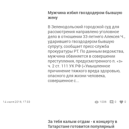
Мужчина избил гвоздодером бывшую
жену
В Зеленодольский городской суд для
рассмотрения направлено уголовное
дело в отношении 33-летнего Алексея Ч.,
ударившего гвоздодером бывшую
супругу, сообщает пресс-служба
прокуратуры РТ. По данным ведомства,
мужчина обвиняется в совершении
преступления, предусмотренного п. «з»
ч. 2 ст. 111 УК РФ («Умышленное
причинение тяжкого вреда здоровью,
опасного для жизни человека,
совершенное с...
14 июля 2016, 17:33
1036
0
0
За тебя калым отдам - к концерту в
Татарстане готовится популярный