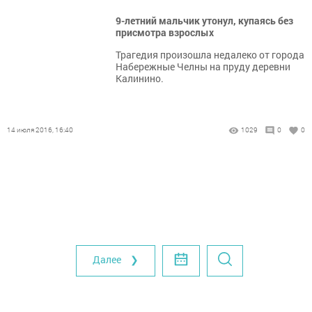
9-летний мальчик утонул, купаясь без
присмотра взрослых
Трагедия произошла недалеко от города
Набережные Челны на пруду деревни
Калинино.
14 июля 2016, 16:40
1029
0
0
Далее ❯