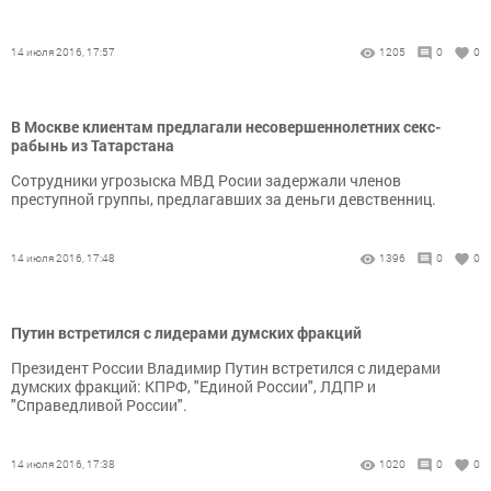
14 июля 2016, 17:57
1205
0
0
В Москве клиентам предлагали несовершеннолетних секс-
рабынь из Татарстана
Сотрудники угрозыска МВД Росии задержали членов
преступной группы, предлагавших за деньги девственниц.
14 июля 2016, 17:48
1396
0
0
Путин встретился с лидерами думских фракций
Президент России Владимир Путин встретился с лидерами
думских фракций: КПРФ, "Единой России", ЛДПР и
"Справедливой России".
14 июля 2016, 17:38
1020
0
0