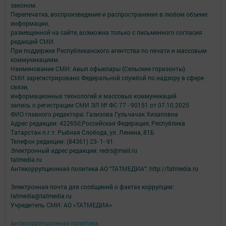
законом.
Перепечатка, воспроизведение и распространение в любом объеме
информации,
размещенной на сайте, возможна только с письменного согласия
редакций СМИ.
При поддержке Республиканского агентства по печати и массовым
коммуникациям.
Наименование СМИ: Авыл офыклары (Сельские горизонты)
СМИ зарегистрировано Федеральной службой по надзору в сфере
связи,
информационных технологий и массовых коммуникаций
запись о регистрации СМИ ЭЛ № ФС 77 - 90151 от 07.10.2025
ФИО главного редактора: Газизова Гульчачак Хизаповна
Адрес редакции: 422650,Российская Федерация, Республика
Татарстан п.г.т. Рыбная Слобода, ул. Ленина, 81Б
Телефон редакции: (84361) 23- 1- 91
Электронный адрес редакции: redrs@mail.ru
tatmedia.ru
Антикоррупционная политика АО "ТАТМЕДИА": http://tatmedia.ru
Электронная почта для сообщений о фактах коррупции:
tatmedia@tatmedia.ru
Учредитель СМИ: АО «ТАТМЕДИА»
Антикоррупционная политика