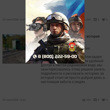
движения.
02 июля 2026, 14:47
340
0
0
Родниковая вода для села: история
одного благородного дела
Когда наш читатель попросил
упомянуть в газете Айнура
Хуснутдинова – человека, благодаря
которому сельчане получили удобный
доступ к чистой родниковой воде, мы
заинтересовались этим, решили узнать
подробности и рассказать историю, за
которой стоит не просто доброе дело, а
настоящая забота о людях.
02 июля 2026, 14:44
230
0
0