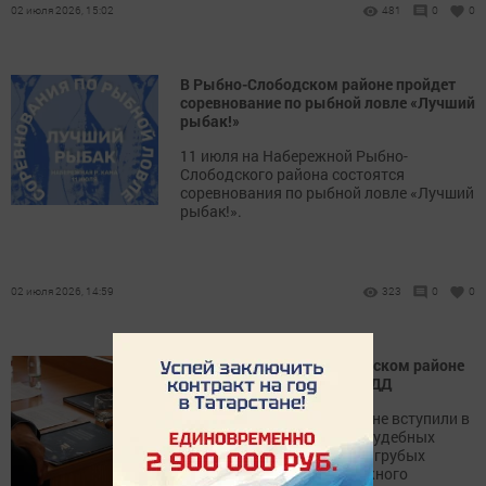
02 июля 2026, 15:02
481
0
0
В Рыбно-Слободском районе пройдет
соревнование по рыбной ловле «Лучший
рыбак!»
11 июля на Набережной Рыбно-
Слободского района состоятся
соревнования по рыбной ловле «Лучший
рыбак!».
02 июля 2026, 14:59
323
0
0
Водители в Рыбно-Слободском районе
наказаны за нарушения ПДД
В Рыбно-Слободском районе вступили в
законную силу несколько судебных
постановлений по делам о грубых
нарушениях Правил дорожного