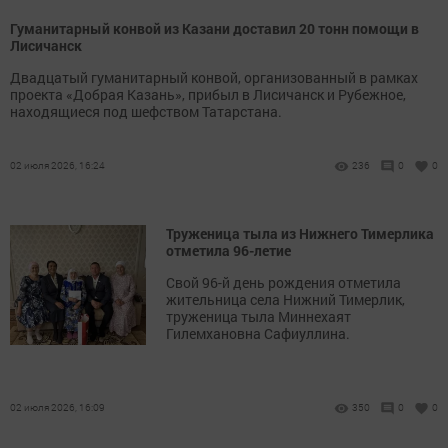
Гуманитарный конвой из Казани доставил 20 тонн помощи в
Лисичанск
Двадцатый гуманитарный конвой, организованный в рамках
проекта «Добрая Казань», прибыл в Лисичанск и Рубежное,
находящиеся под шефством Татарстана.
02 июля 2026, 16:24
236
0
0
Труженица тыла из Нижнего Тимерлика
отметила 96-летие
Свой 96-й день рождения отметила
жительница села Нижний Тимерлик,
труженица тыла Миннехаят
Гилемхановна Сафиуллина.
02 июля 2026, 16:09
350
0
0