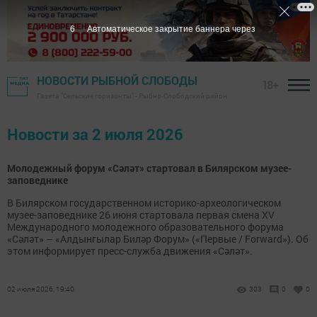
5
Автоматическое закрытие баннера через
НОВОСТИ РЫБНОЙ СЛОБОДЫ
18+
Газета "Сельские горизонты" - Рыбно-Слободский район
Новости за 2 июля 2026
Молодежный форум «Сәләт» стартовал в Билярском музее-
заповеднике
В Билярском государственном историко-археологическом
музее-заповеднике 26 июня стартовала первая смена XV
Международного молодежного образовательного форума
«Сәләт» – «Алдынгылар Биләр Форум» («Первые / Forward»). Об
этом информирует пресс-служба движения «Сәләт».
02 июля 2026, 19:40
303
0
0